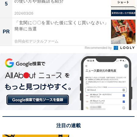
の使い方や類義語も紹介
5
「最適化されたバッテリー充電」をオンにする
2024/03/26
「玄関に〇〇を置いた後に宝くじ買いなさい」
設定アプリにて「バッテリー」→「バッテリーの状態と
簡単に当選
PR
充電」→「バッテリー充電の最適化」をオンにする。
合同会社デジタルファーム
Recommended by
画面の明るさを調整する
設定アプリにて「アクセシビリティ」→「画面表示とテ
キストサイズ」と進み、「明るさの自動調節」をオンに
する。
ダークモードに変更する
設定アプリにて「画面表示と明るさ」→「外観モード」
をダークにする。
注目の連載
不要なアプリのバックグラウンド更新をオフにする