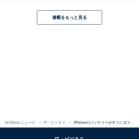
連載をもっと見る
バッテリーの交換目安は？
All About ニュース
IT・ビジネス
iPhoneのバッテリーがすぐにダメになってしまう……バッテリー寿命を長持ちさせる裏技とは？
バッテリーの交換時期の目安は、一般的に「容量が上限
の80％に達したら」といわれています。