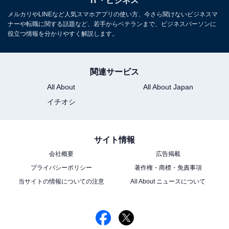
IT・ビジネス
メルカリやLINEなど人気スマホアプリの使い方、今さら聞けないビジネスマ
設定アプリにて「バッテリー」→「バッテリーの状態と
ナーや転職に関する話題など、若手からベテランまで、ビジネスパーソンに
充電」と進むと、現在の最大容量を確認できます。
役立つ情報を分かりやすく解説します。
関連サービス
All About
All About Japan
イチオシ
サイト情報
会社概要
広告掲載
プライバシーポリシー
著作権・商標・免責事項
当サイトの情報についての注意
All About ニュースについて