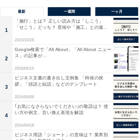
最新
一週間
一ヶ月
「施行」とは？ 正しい読み方は「しこう」
「せこう」どっち？ 意味や「施工」との違...
1
2023/10/26
Google検索で「All About」「All About ニュー
ス」の記事が...
2
バッテリーの消耗を抑えるために今すぐやるべき
2026/06/15
設定7選
ビジネス文書の書き出し文例集 「時候の挨
拶」「頭語と結語」などのテンプレート
3
バッテリーの消耗を抑える効果が期待できる設定がいく
2024/04/09
つかあるので、ご紹介します。
｢お気になさらないでください｣の敬語は？ 使
い方や例文、言い換え表現を解説
4
最新のiOSにアップデートする
2024/04/18
設定アプリにて「一般」→「ソフトウェアアップデー
ビジネス用語「ショート」の意味は？ 業界別
ト」と進み、更新が来ていたらインストールする。