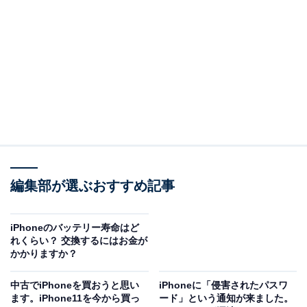
（回答）
iPhoneで採用されているリチウムイオンバッテリー
は、充電を繰り返すたびに、蓄えておける容量の上
限が少しずつ減っていきます。バッテリーの寿命を
長持ちさせるためには、普段からバッテリーの消耗
を抑えるように心がけることが大切です。
どういうことなのか、以下で詳しく解説します。
バッテリーの最大容量を減らさないためには？
編集部が選ぶおすすめ記事
リチウムイオンバッテリーには耐用年数に限りがありま
iPhoneのバッテリー寿命はど
す。一般的に「フル充電サイクル」を繰り返すたびに容
れくらい？ 交換するにはお金が
かかりますか？
量の上限は減っていきます。
中古でiPhoneを買おうと思い
iPhoneに「侵害されたパスワ
フル充電サイクルとは、バッテリー容量の100％に相当
ます。iPhone11を今から買っ
ード」という通知が来ました。