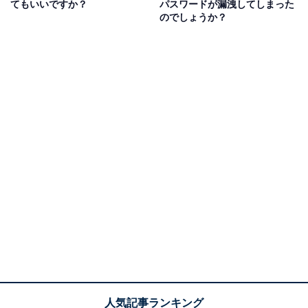
てもいいですか？
パスワードが漏洩してしまった
する電力を充電した回数。「何回フル充電したか」は重
のでしょうか？
要ではなく、「合計で何％分を充電したか」が重要で
す。iPhone 14以前のモデルで約500回、iPhone 15モデ
ルで約1000回充電を繰り返したときに、本来の容量の
80％を維持できるように設計されています。
俗に言う「バッテリーがヘタる」とは、バッテリー容量
の上限が減ってしまった状態。なるべくヘタらないよう
にするには、フル充電サイクルの回数を減らすことが重
要です。つまり、普段からバッテリーの消耗を抑えるよ
うに使用するのが効果的といえます。