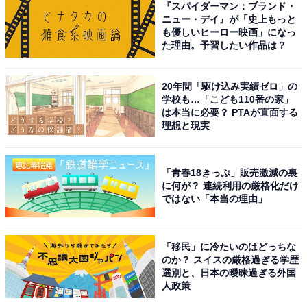
『スパイダーマン：ブランド・
設定アプリにて「一般」→「アプリのバックグラウンド
ニュー・デイ』が「史上もっと
も優しいヒーロー映画」になっ
更新」と進み、アプリの一覧の中から「アプリを閉じて
た理由。予習したい作品は？
いるときにも情報を更新する必要があるもの」だけを残
し、あとはオフにする。
20年間「駆け込み実績ゼロ」の
学校も…「こども110番の家」
位置情報の取得条件を変える
は本当に必要？ PTAが直面する
理想と現実
設定アプリにて「プライバシーとセキュリティ」→「位
置情報サービス」と進み、位置情報の取得が不要なアプ
リを選定する。特に取得のタイミングが「常に」になっ
「青春18きっぷ」販売激減の裏
に何が？ 連続利用の厳格化だけ
ているアプリは、本当に必要かどうかを判断する。
ではない「本当の理由」
自動ロックの時間を早くする
「移民」に冷たいのはどっちな
設定アプリにて「画面表示と明るさ」→「自動ロック」
のか？ スイスの厳格過ぎる学歴
と進み、30秒にチェックをいれる。これにより、iPhone
選別と、日本の曖昧過ぎる外国
人政策
を使用していないときは極力スリープになる。