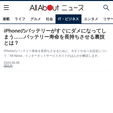
連載
ライフ
グルメ
社会
IT・ビジネス
エンタメ
リサ
iPhoneのバッテリーがすぐにダメになってし
まう……バッテリー寿命を長持ちさせる裏技
とは？
iPhoneのバッテリー寿命を長持ちさせるために、今すぐやるべき設定につい
て「All About」インターネットサービスガイドのばんかが解説します。
2024.08.08
ばんか