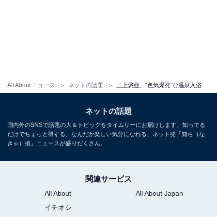
All About ニュース
ネットの話題
三上悠亜、“色気爆発”な温泉入浴ショットで谷間あらわに！ 「お乳美味しそう」「すっぴん本当に可愛い」
ネットの話題
国内外のSNSで話題の人＆トピックをタイムリーにお届けします。知ってる
だけでちょっと得する、なんだか楽しい気分になれる、ネット発「知ら（な
きゃ）損」ニュースが盛りだくさん。
関連サービス
All About
All About Japan
イチオシ