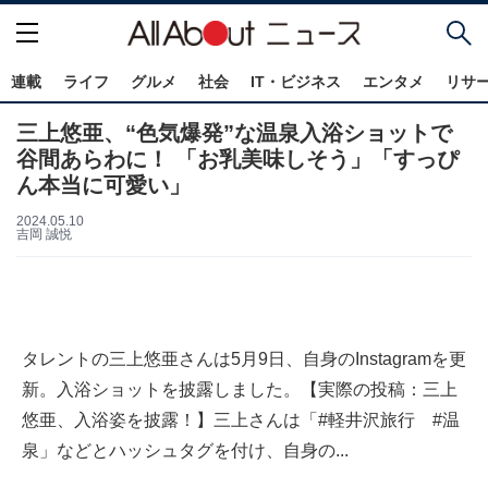
連載
ライフ
グルメ
社会
IT・ビジネス
エンタメ
リサ
三上悠亜、“色気爆発”な温泉入浴ショットで
谷間あらわに！ 「お乳美味しそう」「すっぴ
ん本当に可愛い」
2024.05.10
吉岡 誠悦
タレントの三上悠亜さんは5月9日、自身のInstagramを更
新。入浴ショットを披露しました。【実際の投稿：三上
悠亜、入浴姿を披露！】三上さんは「#軽井沢旅行 #温
泉」などとハッシュタグを付け、自身の...