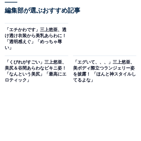
編集部が選ぶおすすめ記事
「エチかわです」三上悠亜、透
け透け衣装から美乳あらわに！
「透明感えぐ」「めっちゃ尊
い」
「くびれがすごい」三上悠亜、
「エグいて、、、」三上悠亜、
美尻＆谷間あらわなビキニ姿！
美ボディ際立つランジェリー姿
「なんという美尻」「最高にエ
を披露！ 「ほんと神スタイルし
ロティック」
てるよな」