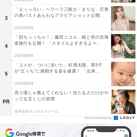
2026/01/29
「えっっろい」ヘラヘラ三銃士・まりな、圧巻
の美バストあらわなグラビアショット公開...
3
2023/09/29
「顔ちっっちゃ！」藤田ニコル、娘と初の北海
道旅行を公開！ 「スタイルよすぎるよ〜...
4
2026/08/08
「ユメが、ついに歩いた」杉浦太陽、第5子
が“立っち”に挑戦する姿を披露！ 「出来...
5
2026/08/04
売り場じゃ教えてくれない！当たる人だけがや
ってる宝くじの習慣
PR
合同会社デジタルファーム
Recommended by