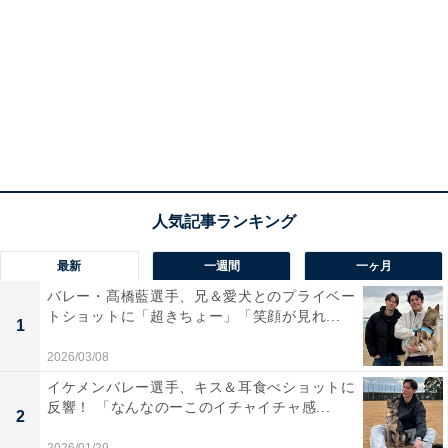
最新
一週間
一ヶ月
バレー・髙橋藍選手、兄＆愛犬とのプライベー
トショットに「超きちょー」「笑顔が見れ...
1
2026/03/08
イケメンバレー選手、キス＆耳食べショットに
反響！ 「なんなのーこのイチャイチャ感...
2