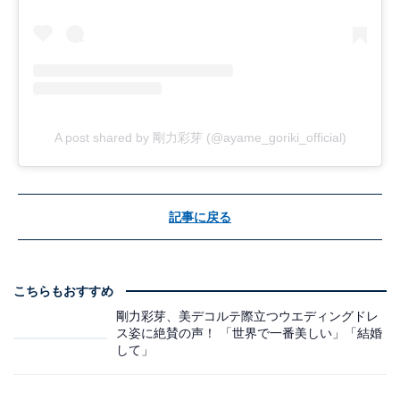
A post shared by 剛力彩芽 (@ayame_goriki_official)
記事に戻る
こちらもおすすめ
剛力彩芽、美デコルテ際立つウエディングドレ
ス姿に絶賛の声！ 「世界で一番美しい」「結婚
して」