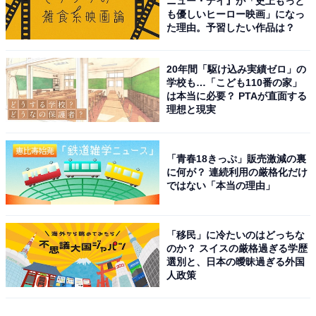
ニュー・デイ』が「史上もっと
も優しいヒーロー映画」になっ
た理由。予習したい作品は？
20年間「駆け込み実績ゼロ」の
学校も…「こども110番の家」
は本当に必要？ PTAが直面する
理想と現実
「青春18きっぷ」販売激減の裏
に何が？ 連続利用の厳格化だけ
ではない「本当の理由」
「移民」に冷たいのはどっちな
のか？ スイスの厳格過ぎる学歴
選別と、日本の曖昧過ぎる外国
人政策