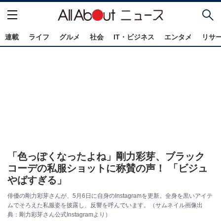
連載
ライフ
グルメ
社会
IT・ビジネス
エンタメ
リサ
「色っぽくなったよね」剛力彩芽、ブラック
コーデの私服ショットに称賛の声！ 「ビジュ
やばすぎる」
俳優の剛力彩芽さんが、5月6日に自身のInstagramを更新。全身を黒いアイテ
ムでそろえた私服姿を披露し、反響を呼んでいます。（サムネイル画像出
典：剛力彩芽さん公式Instagramより）