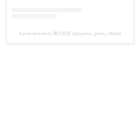
A post shared by 剛力彩芽 (@ayame_goriki_official)