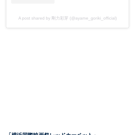
A post shared by 剛力彩芽 (@ayame_goriki_official)