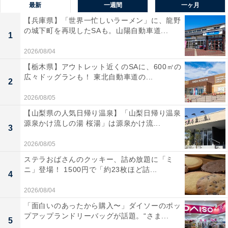
最新
一週間
一ヶ月
【兵庫県】「世界一忙しいラーメン」に、龍野
の城下町を再現したSAも。山陽自動車道...
1
2026/08/04
【栃木県】アウトレット近くのSAに、600㎡の
広々ドッグランも！ 東北自動車道の...
2
2026/08/05
【山梨県の人気日帰り温泉】「山梨日帰り温泉
源泉かけ流しの湯 桜湯」は源泉かけ流...
3
2026/08/05
ステラおばさんのクッキー、詰め放題に「ミ
ニ」登場！ 1500円で「約23枚ほど詰...
4
2026/08/04
「面白いのあったから購入〜」ダイソーのポッ
プアップランドリーバッグが話題。“さま...
5