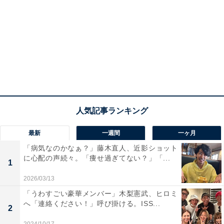
最新
一週間
一ヶ月
「病気なのかなぁ？」藤木直人、近影ショット
に心配の声続々。「痩せ過ぎてない？」「...
1
2026/03/13
「うわすごい豪華メンバー」木梨憲武、ヒロミ
へ「連絡ください！」呼び掛ける。ISS...
2