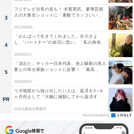
2024/10/17
フジテレビ社長の姿も！ 木梨憲武、豪華芸能
人の大集合ショットに「素敵でカッコいい...
3
2023/09/29
「がんばって生きてくれました」氷川きよ
し、“パートナー”の命日に思い。「私の身体...
4
2025/02/17
「涙出た」サッカー日本代表、炎上騒動の美人
妻との幸せ家族ショットに反響！ 「最高...
5
2026/08/07
リボ地獄から抜け出したい人は、返済を3～6
ヶ月停止して『大幅に減額してから返済す...
PR
渋谷法務総合事務所
Recommended by