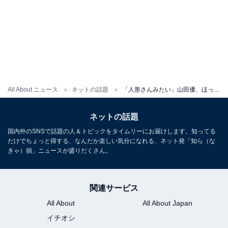
All About ニュース
ネットの話題
「人形さんみたい」山田優、ほっそり美脚際立つミニ丈コーデ披露！「可愛らしい」「妖精みたい」
ネットの話題
国内外のSNSで話題の人＆トピックをタイムリーにお届けします。知ってる
だけでちょっと得する、なんだか楽しい気分になれる、ネット発「知ら（な
きゃ）損」ニュースが盛りだくさん。
関連サービス
All About
All About Japan
イチオシ