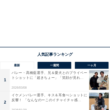
最新
一週間
一ヶ月
バレー・髙橋藍選手、兄＆愛犬とのプライベー
トショットに「超きちょー」「笑顔が見れ...
1
2026/03/08
イケメンバレー選手、キス＆耳食べショットに
反響！ 「なんなのーこのイチャイチャ感...
2