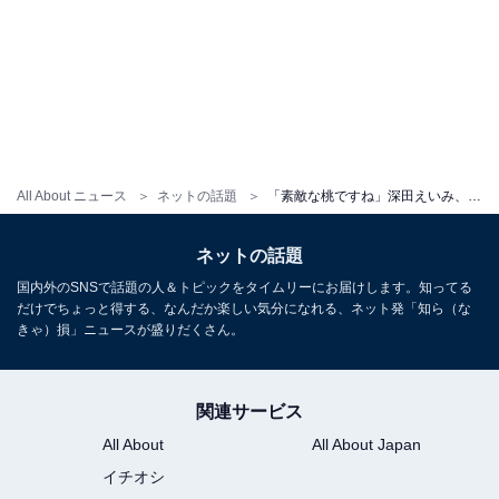
All About ニュース
ネットの話題
「素敵な桃ですね」深田えいみ、桃尻あらわなビキニショットを披露！ 「セクシーで色っぽい」と絶賛の声
ネットの話題
国内外のSNSで話題の人＆トピックをタイムリーにお届けします。知ってる
だけでちょっと得する、なんだか楽しい気分になれる、ネット発「知ら（な
きゃ）損」ニュースが盛りだくさん。
関連サービス
All About
All About Japan
イチオシ