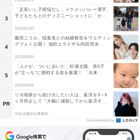
2026/01/29
「足長いし子煩悩だし」イケメンバレー選手、
子どもたちとのディズニーショットに「か...
3
2026/01/03
藤田ニコル、稲葉友との結婚報告＆ウエディン
グフォト公開！ 池田エライザ＆内田理央...
4
2023/08/04
「ユメが、ついに歩いた」杉浦太陽、第5子
が“立っち”に挑戦する姿を披露！ 「出来...
5
2026/08/04
リボ地獄から抜け出したい人は、返済を3～6
ヶ月停止して『大幅に減額してから返済す...
PR
渋谷法務総合事務所
Recommended by