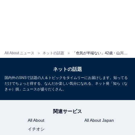
All About ニュース
ネットの話題
「色気が半端ない」42歳・山川恵里佳、谷間ちらり＆スタイル抜群キャミ姿に反響！ 「谷間にやられた」
ネットの話題
国内外のSNSで話題の人＆トピックをタイムリーにお届けします。知ってる
だけでちょっと得する、なんだか楽しい気分になれる、ネット発「知ら（な
きゃ）損」ニュースが盛りだくさん。
関連サービス
All About
All About Japan
イチオシ