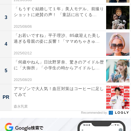
2026/03/08
「もうすぐ結婚して１年」美人モデル、前撮り
ショットに絶賛の声！ 「童話に出てくる...
3
2025/08/06
「お若いですね」平子理沙、85歳迎えた美し
過ぎる母親の姿に反響！「ママめちゃきゅ...
4
2025/02/12
「何歳やねん」日比野芽奈、驚きのアイドル歴
に「大御所」「小学生の時からアイドルし...
5
2025/08/20
アマゾンで大人気！血圧対策はコーヒーに足し
てみて
PR
森永乳業
Recommended by