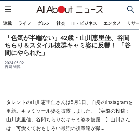
連載
ライフ
グルメ
社会
IT・ビジネス
エンタメ
リサ
「色気が半端ない」42歳・山川恵里佳、谷間
ちらり＆スタイル抜群キャミ姿に反響！ 「谷
間にやられた」
2024.05.02
吉岡 誠悦
タレントの山川恵里佳さんは5月1日、自身のInstagramを
更新。キャミソール姿を披露しました。【実際の投稿：
山川恵里佳、谷間ちらりなキャミ姿を披露！】山川さん
は「可愛くておもしろい最強の後輩達が撮...