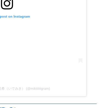
 post on Instagram
 美希（いでみき） (@mikiiiiiiigram)