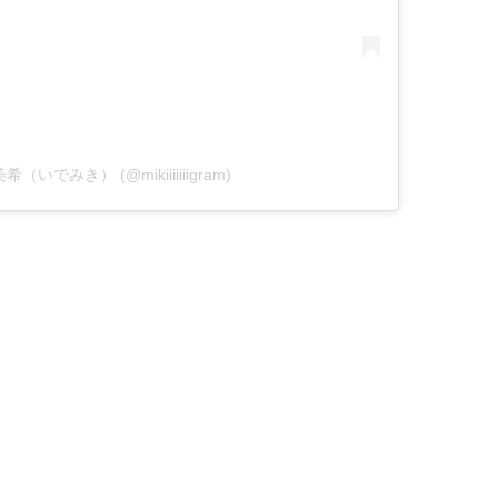
 美希（いでみき） (@mikiiiiiiigram)