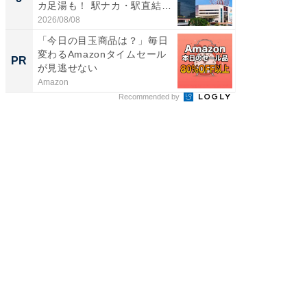
カ足湯も！ 駅ナカ・駅直結
層水風
ス...
帰...
2026/08/08
2026/08/0
「今日の目玉商品は？」毎日
【西野
変わるAmazonタイムセール
刊『北
PR
PR
が見逃せない
くか』
Amazon
FINCHI o
Recommended by