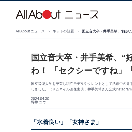
All About ニュース
ネットの話題
国立音大卒・井手美希、“好評
国立音大卒・井手美希、“
わ！ 「セクシーですね」
国立音楽大学を卒業し現在モデルやタレントとして活躍中の井手美希
しました。（サムネイル画像出典：井手美希さん公式Instagra
2024.04.30
堀井 ユウ
「水着良い」「女神さま」