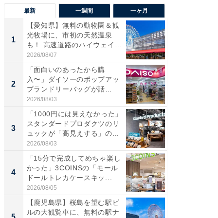
最新
一週間
一ヶ月
【愛知県】無料の動物園＆観
【兵庫
光牧場に、市初の天然温泉
ーメン
1
1
も！ 高速道路のハイウェイオ
再現した
ア...
道...
2026/08/07
2026/08/0
「面白いのあったから購
【三重
入〜」ダイソーのポップアッ
の直営
2
2
プランドリーバッグが話
ダ大判焼
題。“さま...
伊...
2026/08/03
2026/08/0
「1000円には見えなかった」
【千葉県
スタンダードプロダクツのリ
級マー
3
3
ュックが「高見えする」の...
ノベし
ー...
2026/08/03
2026/08/0
「15分で完成してめちゃ楽し
「100
かった」3COINSの「モール
スタン
4
4
ドールトレカケースキッ...
ュックが
2026/08/05
2026/08/0
【鹿児島県】桜島を望む駅ビ
立山連
ルの大観覧車に、無料の駅ナ
風呂に、
5
5