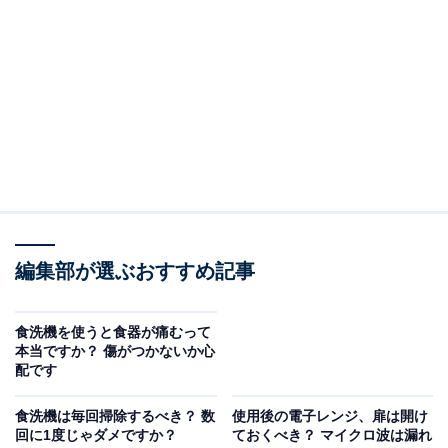
（回答）
完全にゼロにはできません。ガンコな汚れや食べ残
し、こびり付いた汚れなどは予洗いがおすすめで
す。
どういうことなのか、以下で詳しく解説します。
こびりついた汚れは事前にスポンジで拭いましょ
う
編集部が選ぶおすすめ記事
多くの食洗機では、50℃前後に温めたお湯を庫内底から
食洗機を使うと食器が痛むって
強力な水流で食器に吹きかけて汚れを落とします。手洗
本当ですか？ 傷がつかないか心
配です
いのようにブラシやスポンジで汚れを拭い取ることはで
きず、洗剤と水流で汚れを浮かせる仕組みです。
食洗機は毎回掃除するべき？ 数
使用後の電子レンジ、扉は開け
回に1度じゃダメですか？
ておくべき？ マイクロ波は漏れ