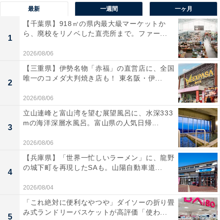
最新
一週間
一ヶ月
【千葉県】918㎡の県内最大級マーケットか
ら、廃校をリノベした直売所まで。ファー...
1
2026/08/06
【三重県】伊勢名物「赤福」の直営店に、全国
唯一のコメダ大判焼き店も！ 東名阪・伊...
2
手洗いがゼロにはなりません…が、手間は大幅に
2026/08/06
軽減
立山連峰と富山湾を望む展望風呂に、水深333
mの海洋深層水風呂。富山県の人気日帰...
3
あとは食洗機に正しく食器をセットすれば、さまざまな
2026/08/06
角度から強力に噴射する洗浄水がしっかり食器に付着し
【兵庫県】「世界一忙しいラーメン」に、龍野
た汚れを落としてくれます。
の城下町を再現したSAも。山陽自動車道...
4
食洗機のメリットは食器洗いの手間と時間を大幅に低減
2026/08/04
してくれること。正しく食器をセットすれば、そのあと
「これ絶対に便利なやつや」ダイソーの折り畳
み式ランドリーバスケットが高評価「使わ...
はおまかせで、食器をきれいに洗ってくれます。とはい
5