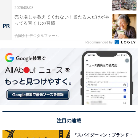
え、どうしても落ちにくい汚れやこびりつきは、事前に
2026/08/03
落としておくとそのあとが楽になります。
売り場じゃ教えてくれない！当たる人だけがや
ってる宝くじの習慣
PR
合同会社デジタルファーム
Recommended by
注目の連載
All About ガイドがすすめる食洗機：パナソニック
『スパイダーマン：ブランド・
「NP-TZ300」