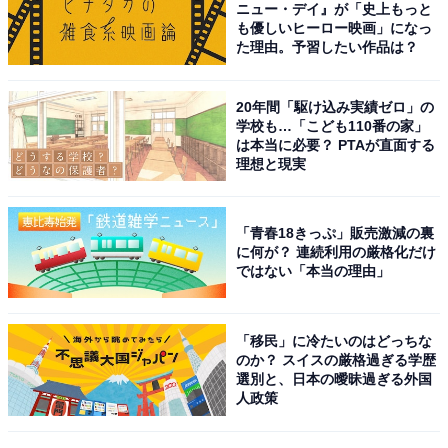
ニュー・デイ』が「史上もっと
も優しいヒーロー映画」になっ
た理由。予習したい作品は？
20年間「駆け込み実績ゼロ」の
学校も…「こども110番の家」
は本当に必要？ PTAが直面する
理想と現実
「青春18きっぷ」販売激減の裏
に何が？ 連続利用の厳格化だけ
ではない「本当の理由」
「移民」に冷たいのはどっちな
のか？ スイスの厳格過ぎる学歴
選別と、日本の曖昧過ぎる外国
人政策