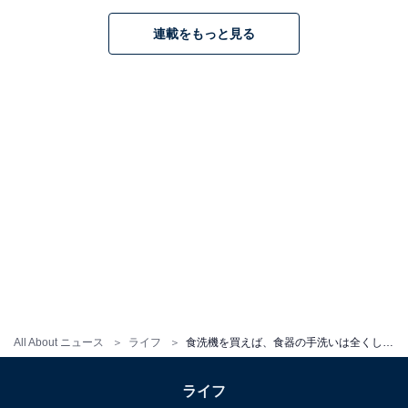
連載をもっと見る
パナソニック「NP-TZ300」（画像出典：
Amazon
）
【Amazonで「NP-TZ300」を見る】
この記事の筆者：
コヤマ タカヒロ
1973年生まれ。家電とデジタルガジェットをメイン
に雑誌やWebなど様々な媒体で執筆するライター。
執筆以外に監修やコンサルティングなども行ってお
り、企業の製品開発、人材教育、PR戦略に関するア
ドバイザーなども務める。米・食味鑑定士の資格を
所有。家電のテストと撮影のための家電スタジオ
「コヤマキッチン」を用意。
All About ニュース
ライフ
食洗機を買えば、食器の手洗いは全くしなくてよくなりますか？ 【家電のプロが回答】
ライフ