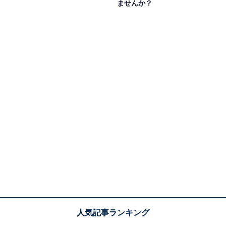
ませんか？
このため、ガンコな汚れや焦げ付きなどのこびり付いた
汚れは、どうしても、食洗機だけでは取れないことがあ
ります。また、食洗機の多くでは洗浄後に熱風乾燥を行
うため、このときに汚れが残っていると、乾燥してより
取りにくくなってしまうこともあるのです。
食器に汚れがこびり付いている場合は、食洗機にセット
する前にさっとスポンジなどで汚れを拭っておくのがオ
ススメ。食器に残っている魚の小骨やグラタンの焦げ、
カレー、シチューなどの汚れを取り除くだけでOKです。