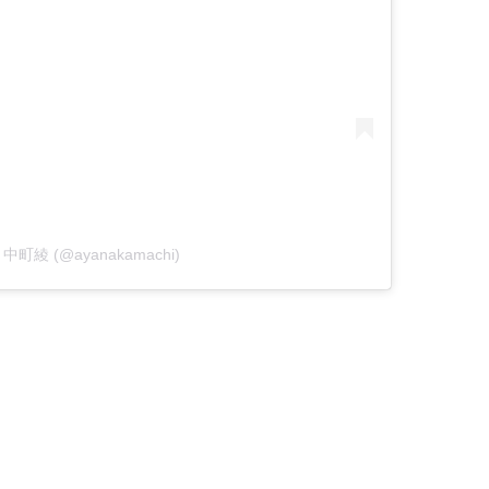
by 中町綾 (@ayanakamachi)