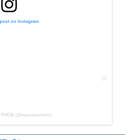
 post on Instagram
by 中町綾 (@ayanakamachi)