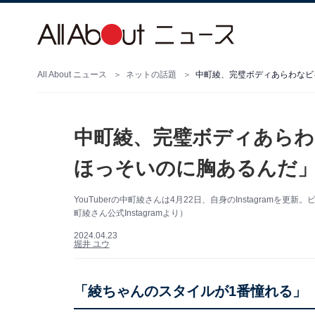
All About ニュース
ネットの話題
中町綾、完璧ボディあらわなビ
中町綾、完璧ボディあらわ
ほっそいのに胸あるんだ
YouTuberの中町綾さんは4月22日、自身のInstagra
町綾さん公式Instagramより）
2024.04.23
堀井 ユウ
「綾ちゃんのスタイルが1番憧れる」