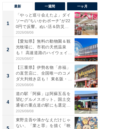
最新
一週間
一ヶ月
「やっと巡り会えたよ」ダイ
【兵庫
ソーの“ちいかわポーチ”が22
ーメン
1
1
0円で反響。ぬい活＆防災...
再現した
道...
2026/08/06
2026/08/0
【愛知県】無料の動物園＆観
【三重
光牧場に、市初の天然温泉
の直営
2
2
も！ 高速道路のハイウェイオ
ダ大判焼
ア...
伊...
2026/08/07
2026/08/0
【三重県】伊勢名物「赤福」
【千葉県
の直営店に、全国唯一のコメ
級マー
3
3
ダ大判焼き店も！ 東名阪・
ノベし
伊...
ー...
2026/08/06
2026/08/0
道の駅「阿蘇」は阿蘇五岳を
「100
望むグルメスポット。国土交
スタン
4
4
通省の重点道の駅にも選定｜
ュックが
阿...
2026/08/08
2026/08/0
東野圭吾や湊かなえだけじゃ
立山連
ない、「業と罪」を描く『映
風呂に、
5
5