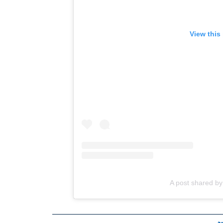
View this
A post shared 