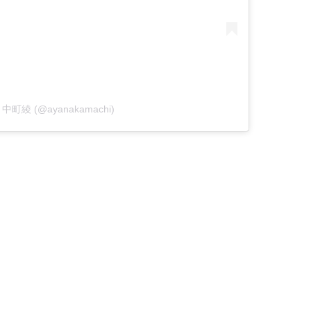
by 中町綾 (@ayanakamachi)