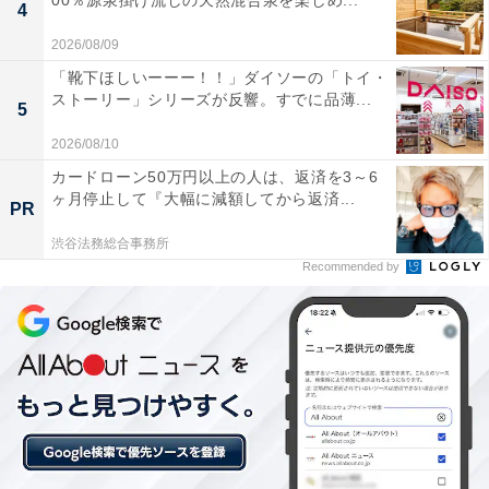
00％源泉掛け流しの天然混合泉を楽しめ...
4
具体的には、クルーズの魅力を知ってもらうため、全国
2026/08/09
の港でクルーズセミナーや船内見学会などのイベントを
「靴下ほしいーーー！！」ダイソーの「トイ・
開催。取材時も神戸ポートターミナルに停泊中のオラン
ストーリー」シリーズが反響。すでに品薄...
5
ダ船「ウエステルダム」の船内見学が市民向けに開かれ
2026/08/10
ていました。
カードローン50万円以上の人は、返済を3～6
ヶ月停止して『大幅に減額してから返済...
PR
渋谷法務総合事務所
Recommended by