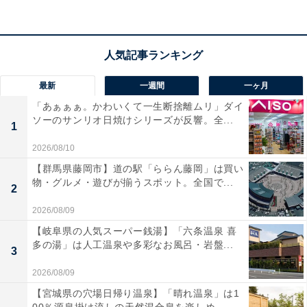
通省・観光庁などが協力した同プロジェクトは、「クル
ーズにより旅客と寄港地の人々、港と港、日本と世界を
つなぐ」がテーマです。
最新
一週間
一ヶ月
「あぁぁぁ。かわいくて一生断捨離ムリ」ダイ
ソーのサンリオ日焼けシリーズが反響。全...
1
2026/08/10
【群馬県藤岡市】道の駅「ららん藤岡」は買い
物・グルメ・遊びが揃うスポット。全国で...
2
2026/08/09
【岐阜県の人気スーパー銭湯】「六条温泉 喜
多の湯」は人工温泉や多彩なお風呂・岩盤...
3
2026/08/09
船内で行われた「クルーズdeツナグ・プロジェクト」の北陸支援の記者発
表。神戸市長、国土交通省港湾局長、関連団体代表らが参加（2024年4月
【宮城県の穴場日帰り温泉】「晴れ温泉」は1
15日）