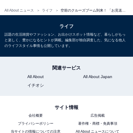
能登半島地震で甚大な被害を受けた北陸を応
All About ニュース
ライフ
空前のクルーズブーム到来！ 「お見送りイベント」に参加できる港も 感動的な出港シーンを体験してみて
援する取り組みも
ライフ
話題の生活雑貨やファッション、お出かけスポット情報など、暮らしがもっ
全国の港では、北陸の観光動画を放映し、資料を置くな
と楽しく、豊かになるヒントが満載。編集部が独自調査した、気になる他人
ど、北陸復興を応援。クルーズ船の船内でも、輪島塗な
のライフスタイル事情も公開しています。
どの北陸の工芸品の販売（郵船クルーズ）、船内ショッ
プに北陸の地場産品のコーナーを新設、収益を寄付（商
関連サービス
船三井クルーズ）など、さまざまな取り組みが始まって
All About
All About Japan
います。
イチオシ
サイト情報
会社概要
広告掲載
プライバシーポリシー
著作権・商標・免責事項
当サイトの情報についての注意
All About ニュースについて