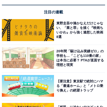
注目の連載
オランダ船籍のウエステルダム（神戸市提供）
東野圭吾や湊かなえだけじゃな
い、「業と罪」を描く『映画ち
いかわ』から強く連想した映画
8選
20年間「駆け込み実績ゼロ」の
学校も…「こども110番の家」
は本当に必要？ PTAが直面する
理想と現実
【要注意】東京駅で絶対にハマ
る「最遠ホーム」と「メトロ乗
り換え」の絶望トラップ
神戸市民向けに実施されたウエステルダムの船内見学の様子。ビュッフェレ
ストランにて（神戸市提供）
「移民」に冷たいのはどっちな