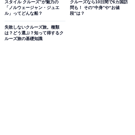
スタイル クルーズ”が魅力の
クルーズなら10日間で6カ国訪
「ノルウェージャン・ジュエ
問も！ その“中身”や“お値
ル」ってどんな船？
段”は？
失敗しないクルーズ旅。種類
は？どう選ぶ？知って得するク
ルーズ旅の基礎知識
クルーズをより身近に。官民連携の「クルーズde
ツナグ・プロジェクト」も発足
クルーズ市場が活気を取り戻す中、官民連携の初の取り
組み「クルーズdeツナグ・プロジェクト」も2024年2月
に発足。全国クルーズ活性化会議（会長：久本喜造 神戸
市長）が主催し、旅行業・クルーズの団体および国土交