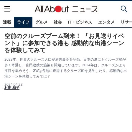
連載
ライフ
グルメ
社会
IT・ビジネス
エンタメ
リサ
空前のクルーズブーム到来！ 「お見送りイベ
ント」に参加できる港も 感動的な出港シーン
を体験してみて
2023年、世界のクルーズ人口が過去最高を記録。日本の港にもクルーズ船が
多く寄港し、官民連携の施策も開始しています。2024年は、クルーズがより
注目を集めそう。GWは各地に寄港するクルーズ船を見学したり、感動的な出
港シーンを体験してみては？
2024.04.23
村田 和子