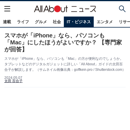
連載
ライフ
グルメ
社会
IT・ビジネス
エンタメ
リサ
スマホが「iPhone」なら、パソコンも
「Mac」にしたほうがよいですか？ 【専門家
が回答】
スマホが「iPhone」なら、パソコンも「Mac」の方が便利なのでしょうか。
タブレットなどのデジタルガジェットに詳しい「All About」ガイドの太田百
合子が解説します。（サムネイル画像出典：goffkein.pro / Shutterstock.com）
2024.05.07
太田 百合子