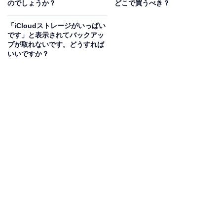
のでしょうか？
どこで買うべき？
をつないでスマホからPCにファイルを転送できるほか、
クラウドサービスを利用してさまざまなデータをやりと
「iCloudストレージがいっぱい
です」と表示されてバックアッ
りすることも可能。また、ブラウザから利用できるいろ
プが取れないです。どうすれば
いろなサービスは、それをスマホのアプリ（またはブラ
いいですか？
ウザ）から使うか、パソコンのブラウザ（またはアプ
リ）から利用するかの違いなので、多くのサービスはど
ちらからも同じように利用できます。
このように、どんな組み合わせでも困ることはありませ
んが、iPhoneとMacは同じアップルの製品なので、他の
組み合わせよりスムーズな連携ができるようになってい
ます。