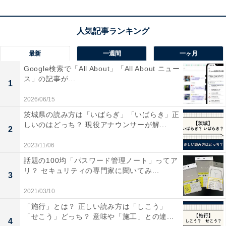
最新
一週間
一ヶ月
Google検索で「All About」「All About ニュー
ス」の記事が...
1
2026/06/15
茨城県の読み方は「いばらぎ」「いばらき」正
実際にできることは？
しいのはどっち？ 現役アナウンサーが解...
2
2023/11/06
では、iPhoneとMacを併用するとどのようなことが可能
話題の100均「パスワード管理ノート」ってア
になるのでしょうか。
リ？ セキュリティの専門家に聞いてみ...
3
2021/03/10
第一に、iPhone同士でファイルをやりとりするときに使
「施行」とは？ 正しい読み方は「しこう」
用する「AirDrop」が、iPhoneとMac間でも利用できま
「せこう」どっち？ 意味や「施工」との違...
4
す。また、iPhoneにかかってきた電話をMacで受けた