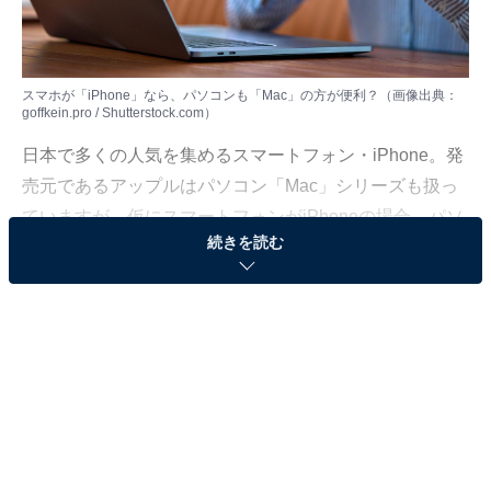
スマホが「iPhone」なら、パソコンも「Mac」の方が便利？（画像出典：
goffkein.pro / Shutterstock.com）
日本で多くの人気を集めるスマートフォン・iPhone。発
売元であるアップルはパソコン「Mac」シリーズも扱っ
ていますが、仮にスマートフォンがiPhoneの場合、パソ
続きを読む
コンもこれらを使用したほうが便利なのでしょうか。
タブレットなどのデジタルガジェットに詳しい「All
About」ガイドの太田百合子が解説します。
（今回の質問）
スマホがiPhoneなら、パソコンもMacのほうがよい
のでしょうか？ 友人に「アップル製品でそろえると