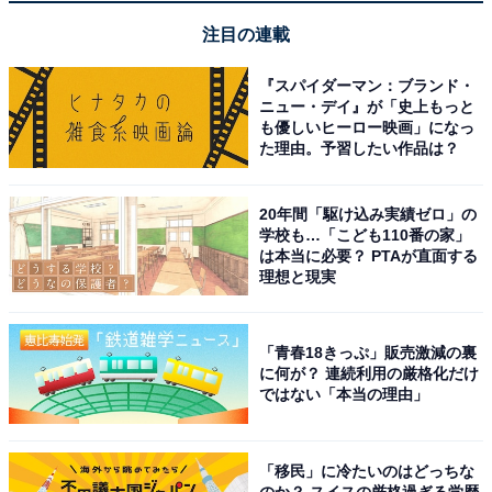
だり、MacでコピーしたデータをiPhoneでペーストする
注目の連載
といった自然な作業連携が可能。さらに最近では、高精
細なiPhoneのカメラをMacのビデオ会議用のカメラとし
『スパイダーマン：ブランド・
ニュー・デイ』が「史上もっと
て使用するといったこともできるようになっています。
も優しいヒーロー映画」になっ
た理由。予習したい作品は？
前述のように、スマホがiPhoneでパソコンがWindowsで
も、データやファイルのやりとりは可能ですし、クラウ
20年間「駆け込み実績ゼロ」の
学校も…「こども110番の家」
ドサービスやオンラインサービスをよく利用していれ
は本当に必要？ PTAが直面する
ば、どちらからも同じように使えて情報も同期されるの
理想と現実
で、不自由に感じることはありません。しかしiPhoneと
Macの組み合わせなら、より自然な作業連携ができるの
「青春18きっぷ」販売激減の裏
は間違いありません。
に何が？ 連続利用の厳格化だけ
ではない「本当の理由」
この記事の筆者：
太田 百合子
3度の食事と同じくらい、デジタルガジェットが大
「移民」に冷たいのはどっちな
のか？ スイスの厳格過ぎる学歴