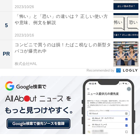
り、SMSをMacでやりとりすることもできます。
2023/10/26
「怖い」と「恐い」の違いは？ 正しい使い方
や意味、例文を解説
どちらも同じApple IDでログインしていて、Bluetoothや
5
Wi-Fi がオンになっていることが前提ですが、
2023/10/16
「Handoff」という機能をオンにすると、iPhoneの
コンビニで買うのは損！たばこ税なしの新型タ
「Safari」で見ているWEBサイトをMacの「Safari」で開
バコが爆売れ中
PR
いたり、Macで書いたメモをiPhoneで確認したり、
株式会社HAL
iPhoneからMacへ、MacからiPhoneへ簡単に作業を引き
Recommended by
継ぐことができます。メール、Safari、メモ、Pages、
Numbers、Keynote、マップ、メッセージ、リマインダ
ー、カレンダー、連絡先といったアップル製のアプリの
ほか、サードパーティー製のアプリにも、対応している
ものがあります。
このほかにもiPhoneで撮った写真やiPhoneのカメラを使
ってスキャンした写真を、Macにダイレクトに取り込ん