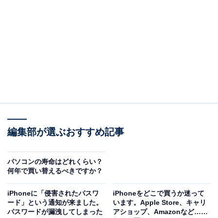
便利」だといわれたのですが……。
（回答）
iPhoneはパソコンのOSに関わらず利用できます
が、同じアップルの製品だけあり、MacならiPhone
との間でデータや情報をより自然に、スムーズに共
有することができます。
どういうことなのか、以下で詳しく解説します。
編集部が選ぶおすすめ記事
どんな組み合わせでも問題ないが、連携がスムー
パソコンの寿命はどれくらい？
何年で買い替えるべきですか？
ズになるのは確か
iPhoneに「侵害されたパスワ
iPhoneをどこで買うか迷って
スマホとパソコンはそれぞれのOSに関わらず、データや
ード」という通知が来ました。
います。Apple Store、キャリ
パスワードが漏洩してしまった
アショップ、Amazonなど……
ファイルをやりとりすることができます。直接ケーブル