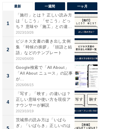
最新
一週間
一ヶ月
「施行」とは？ 正しい読み方
“こんな
は「しこう」「せこう」どっ
K？ お
1
1
ち？ 意味や「施工」との違...
らやまし
2023/10/26
2026/08/0
ビジネス文書の書き出し文例
【毎日変
集 「時候の挨拶」「頭語と結
ムセー
2
PR
語」などのテンプレート
2024/04/09
Amazon
Google検索で「All About」
「All About ニュース」の記事
3
が...
2026/06/15
「写す」「映す」の違いは？
正しい意味や使い方を現役ア
4
ナウンサーが解説
2023/10/19
茨城県の読み方は「いばら
ぎ」「いばらき」正しいのは
5