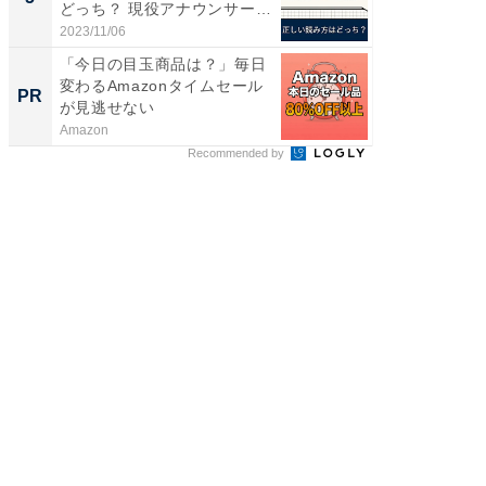
どっち？ 現役アナウンサーが
解...
2023/11/06
「今日の目玉商品は？」毎日
変わるAmazonタイムセール
PR
が見逃せない
Amazon
Recommended by