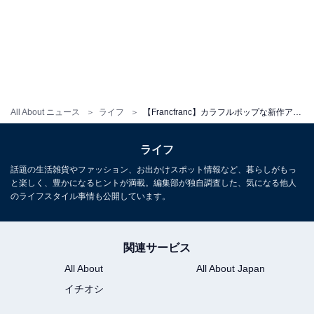
All About ニュース
ライフ
【Francfranc】カラフルポップな新作アイテムが多数登場！ トートバッグや巾着ポーチなど盛りだくさん
ライフ
話題の生活雑貨やファッション、お出かけスポット情報など、暮らしがもっ
と楽しく、豊かになるヒントが満載。編集部が独自調査した、気になる他人
のライフスタイル事情も公開しています。
関連サービス
All About
All About Japan
イチオシ