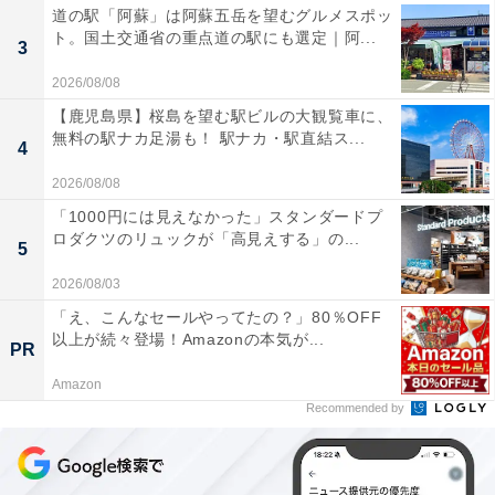
道の駅「阿蘇」は阿蘇五岳を望むグルメスポッ
ト。国土交通省の重点道の駅にも選定｜阿...
3
2026/08/08
【鹿児島県】桜島を望む駅ビルの大観覧車に、
無料の駅ナカ足湯も！ 駅ナカ・駅直結ス...
4
2026/08/08
「1000円には見えなかった」スタンダードプ
ロダクツのリュックが「高見えする」の...
5
2026/08/03
「え、こんなセールやってたの？」80％OFF
以上が続々登場！Amazonの本気が...
PR
Amazon
Recommended by