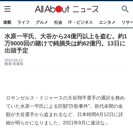
連載
ライフ
グルメ
社会
IT・ビジネス
エンタメ
リサ
水原一平氏、大谷から24億円以上を盗む。約1
万9000回の賭けで純損失は約62億円。13日に
出頭予定
2024.04.12
橋酒 瑛麗瑠
ロサンゼルス・ドジャースの大谷翔平選手の通訳を務め
ていた水原一平氏による巨額“詐欺事件”。前代未聞の金
額が大谷選手から盗まれるなど、日本時間4月12日に詳
細が明らかになりました。2021年9月に違法な...