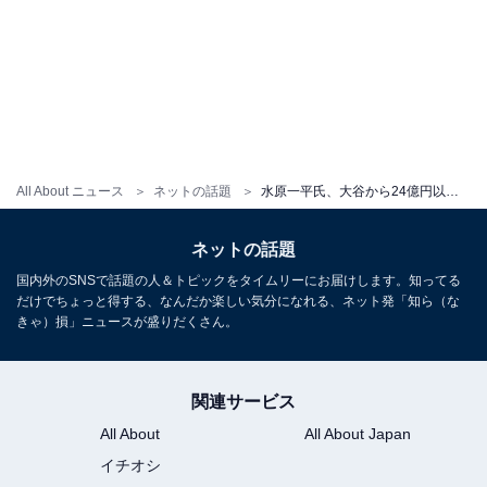
All About ニュース
ネットの話題
水原一平氏、大谷から24億円以上を盗む。約1万9000回の賭けで純損失は約62億円。13日に出頭予定
ネットの話題
国内外のSNSで話題の人＆トピックをタイムリーにお届けします。知ってる
だけでちょっと得する、なんだか楽しい気分になれる、ネット発「知ら（な
きゃ）損」ニュースが盛りだくさん。
関連サービス
All About
All About Japan
イチオシ