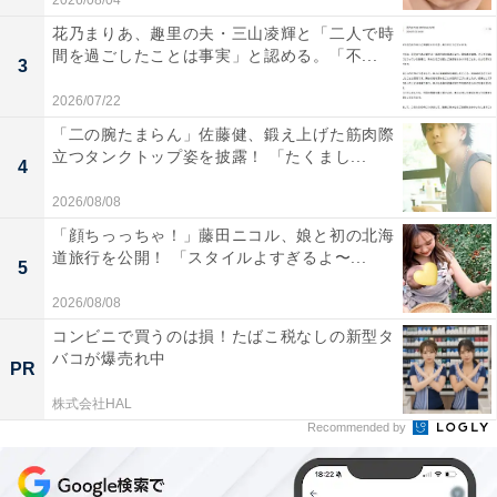
2026/08/04
花乃まりあ、趣里の夫・三山凌輝と「二人で時
間を過ごしたことは事実」と認める。「不...
3
2026/07/22
「二の腕たまらん」佐藤健、鍛え上げた筋肉際
立つタンクトップ姿を披露！ 「たくまし...
4
2026/08/08
「顔ちっっちゃ！」藤田ニコル、娘と初の北海
道旅行を公開！ 「スタイルよすぎるよ〜...
5
2026/08/08
コンビニで買うのは損！たばこ税なしの新型タ
バコが爆売れ中
PR
株式会社HAL
Recommended by