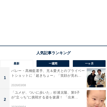
最新
一週間
一ヶ月
バレー・髙橋藍選手、兄＆愛犬とのプライベー
トショットに「超きちょー」「笑顔が見れ...
1
2026/03/08
「ユメが、ついに歩いた」杉浦太陽、第5子
が“立っち”に挑戦する姿を披露！ 「出来...
2