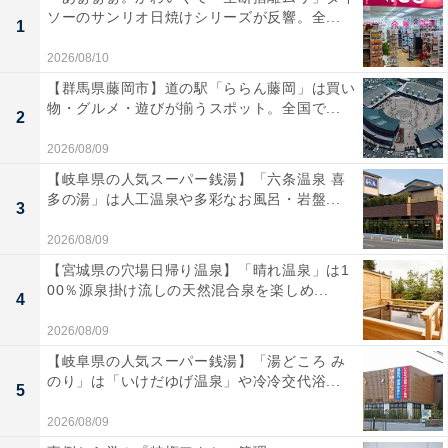
ソーのサンリオ日焼けシリーズが反響。全...
1
2026/08/10
【群馬県藤岡市】道の駅「ららん藤岡」は買い
物・グルメ・遊びが揃うスポット。全国で...
2
2026/08/09
【岐阜県の人気スーパー銭湯】「六条温泉 喜
多の湯」は人工温泉や多彩なお風呂・岩盤...
3
2026/08/09
【宮城県の穴場日帰り温泉】「晴れ温泉」は1
00％源泉掛け流しの天然混合泉を楽しめ...
4
2026/08/09
【岐阜県の人気スーパー銭湯】「湯どころ み
のり」は「いけだゆげ温泉」や冷冷交代浴...
5
2026/08/09