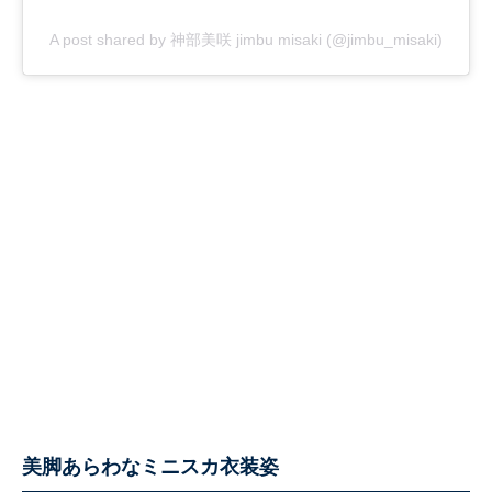
A post shared by 神部美咲 jimbu misaki (@jimbu_misaki)
美脚あらわなミニスカ衣装姿