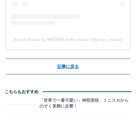
A post shared by 神部美咲 jimbu misaki (@jimbu_misaki)
記事に戻る
こちらもおすすめ
「世界で一番可愛い」神部美咲、ミニスカから
のぞく美脚に反響！