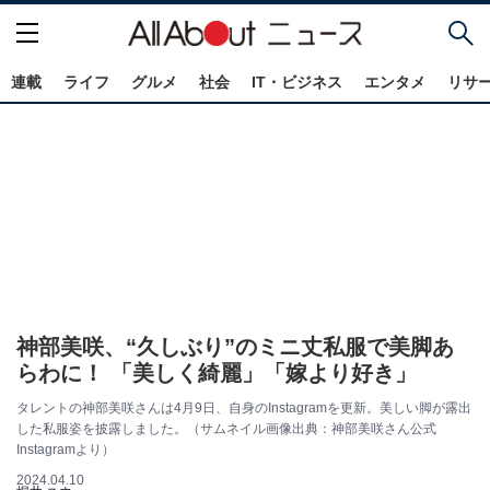
連載
ライフ
グルメ
社会
IT・ビジネス
エンタメ
リサ
神部美咲、“久しぶり”のミニ丈私服で美脚あ
らわに！ 「美しく綺麗」「嫁より好き」
タレントの神部美咲さんは4月9日、自身のInstagramを更新。美しい脚が露出
した私服姿を披露しました。（サムネイル画像出典：神部美咲さん公式
Instagramより）
2024.04.10