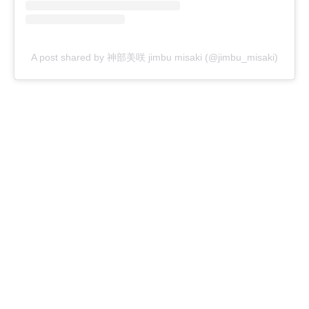
A post shared by 神部美咲 jimbu misaki (@jimbu_misaki)