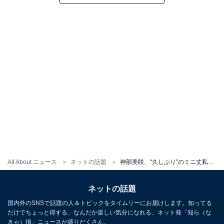
All About ニュース
ネットの話題
神部美咲、“久しぶり”のミニ丈私服で美脚あらわに！ 「美しく綺麗」「嫁より好き」
ネットの話題
国内外のSNSで話題の人＆トピックをタイムリーにお届けします。知ってる
だけでちょっと得する、なんだか楽しい気分になれる、ネット発「知ら（な
きゃ）損」ニュースが盛りだくさん。