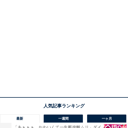
最新
一週間
一ヶ月
「あぁぁぁ。かわいくて一生断捨離ムリ」ダイ