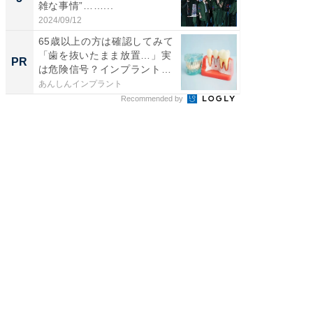
雑な事情”……...
なたに
を...
2024/09/12
あんしん
65歳以上の方は確認してみて
「歯を抜いたまま放置…」実
PR
は危険信号？インプラント
始...
あんしんインプラント
Recommended by