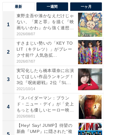
最新
一週間
一ヶ月
東野圭吾や湊かなえだけじゃ
【40代
ない、「業と罪」を描く『映
いと思う
1
1
画ちいかわ』から強く連想し
代タレン
た...
2026/08/07
2026/08/0
すさまじい勢いの「KEY TO
東野圭
LIT（キテレツ）」がブレー
ない、
2
2
ク寸前!? 人気急拡...
画ちい
た...
2026/07/07
2026/08/0
実写化したら橋本環奈に出演
ワケあ
してほしい作品ランキング！
マ『フ
3
3
3位『呪術廻戦』2位『SL...
演技連発
の...
2021/10/14
2026/08/0
『スパイダーマン：ブラン
「FRUI
ド・ニュー・デイ』が「史上
うまい
4
4
もっとも優しいヒーロー映
ング！ 2
画」に...
2026/08/01
2026/08/0
【Hey! Say! JUMP】待望の
65歳以
新曲『UMP』に隠された“複
プラン
5
PR