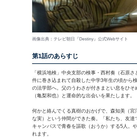
画像出典：テレビ朝日『Destiny』
公式Webサイト
第1話のあらすじ
「横浜地検」中央支部の検事・西村奏（石原さ
件に巻き込まれて自殺した中学3年生の頃から
の法学部へ。父のうわさが付きまとい息をひそ
（亀梨和也）と運命的な出会いを果たします。
何かと絡んでくる真樹のおかげで、森知美（宮
な実）という仲間ができた奏。「私たち、友達
キャンパスで青春を謳歌（おうか）する5人。
れます。