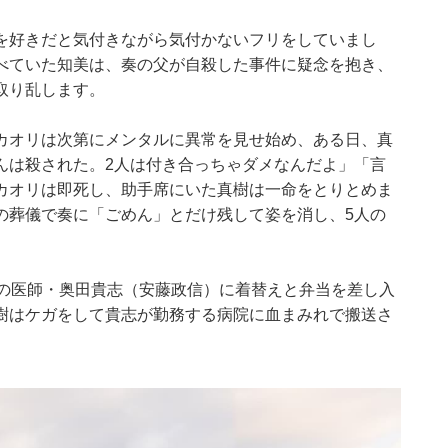
を好きだと気付きながら気付かないフリをしていまし
べていた知美は、奏の父が自殺した事件に疑念を抱き、
取り乱します。
カオリは次第にメンタルに異常を見せ始め、ある日、真
んは殺された。2人は付き合っちゃダメなんだよ」「言
カオリは即死し、助手席にいた真樹は一命をとりとめま
の葬儀で奏に「ごめん」とだけ残して姿を消し、5人の
人の医師・奥田貴志（安藤政信）に着替えと弁当を差し入
樹はケガをして貴志が勤務する病院に血まみれで搬送さ