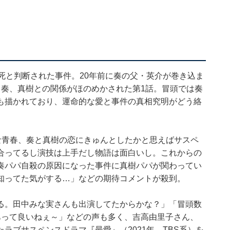
死と判断された事件。20年前に奏の父・英介が巻き込ま
、奏、真樹との関係がほのめかされた第1話。冒頭では奏
も描かれており、運命的な愛と事件の真相究明がどう絡
キラな青春、奏と真樹の恋にきゅんとしたかと思えばサスペ
合ってるし演技は上手だし物語は面白いし。これからの
奏パパ自殺の原因になった事件に真樹パパが関わってい
知ってた気がする…」などの期待コメントが殺到。
る。田中みな実さんも出演してたからかな？」「冒頭数
あって良いねぇ～」などの声も多く、吉高由里子さん、
ラブサスペンスドラマ『最愛』（2021年、TBS系）を