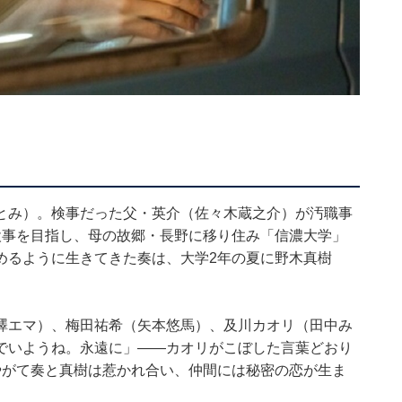
とみ）。検事だった父・英介（佐々木蔵之介）が汚職事
検事を目指し、母の故郷・長野に移り住み「信濃大学」
めるように生きてきた奏は、大学2年の夏に野木真樹
澤エマ）、梅田祐希（矢本悠馬）、及川カオリ（田中み
でいようね。永遠に」――カオリがこぼした言葉どおり
やがて奏と真樹は惹かれ合い、仲間には秘密の恋が生ま