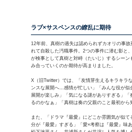
ラブ×サスペンスの繚乱に期待
12年前、真樹の過失は認められずカオリの事故
れて自殺した汚職事件。2つの事件に潜む影と
が検事として真樹と対峙（たいじ）するシーン
み合っていくのか期待が高まりました。
X（旧Twitter）では、「友情芽生えるキラ
ンスな展開へ…感情が忙しい」「みんな役が似
展開が楽しみ」「気になる謎がありすぎる」「
るのかなぁ」「真樹は奏の父親のこと最初から
また、「ドラマ『最愛』にどこか雰囲気が似て
分が『最愛』すぎる」「愛×考察は『最愛』味
松下洸平さん、井浦新さんが共演し人気を博した