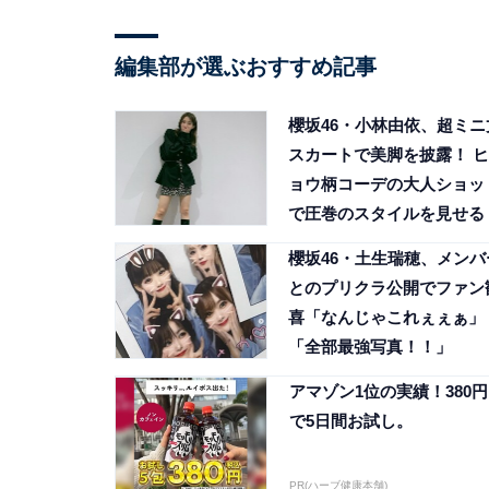
編集部が選ぶおすすめ記事
櫻坂46・小林由依、超ミニ
スカートで美脚を披露！ ヒ
ョウ柄コーデの大人ショッ
で圧巻のスタイルを見せる
櫻坂46・土生瑞穂、メンバ
とのプリクラ公開でファン
喜「なんじゃこれぇぇぁ」
「全部最強写真！！」
アマゾン1位の実績！380円
で5日間お試し。
PR(ハーブ健康本舗)