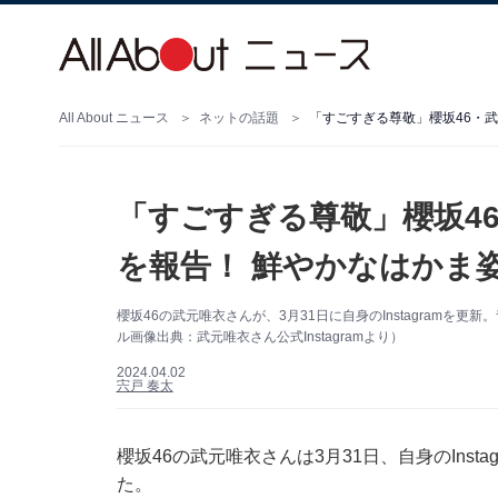
All About ニュース
ネットの話題
「すごすぎる尊敬」櫻坂46・
「すごすぎる尊敬」櫻坂4
を報告！ 鮮やかなはかま
櫻坂46の武元唯衣さんが、3月31日に自身のInstagram
ル画像出典：武元唯衣さん公式Instagramより）
2024.04.02
宍戸 奏太
櫻坂46の武元唯衣さんは3月31日、自身のIns
た。