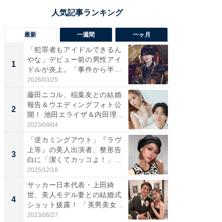
最新
一週間
一ヶ月
「犯罪者もアイドルできるん
「さす
やな」デビュー前の男性アイ
は」高
1
1
ドルが炎上。「事件から半年
災地を
も...
「カ...
2026/03/25
2026/08/0
藤田ニコル、稲葉友との結婚
「女の
報告＆ウエディングフォト公
介、バ
2
2
開！ 池田エライザ＆内田理
らのプレ
央...
愛...
2023/08/04
2026/08/0
「逆カミングアウト」『ラヴ
「脚が
上等』の美人出演者、整形告
横川尚
3
3
白に「潔くてカッコよ！」
ムキな姿
「好...
刃...
2025/12/18
2026/08/0
サッカー日本代表・上田綺
「え、
世、美人モデル妻との結婚式
芸人、2
4
4
ショット披露！ 「美男美女」
エットに
「...
2023/06/27
2026/08/0