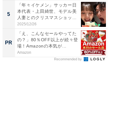
「年々イケメン」サッカー日
「脳がバ
本代表・上田綺世、モデル美
装姿が話
5
5
人妻とのクリスマスショット
のお父さ
に...
2025/12/26
2026/08/0
「え、こんなセールやってた
【見城徹
の？」80％OFF以上が続々登
も変わ
PR
PR
場！Amazonの本気が...
Amazon
FINCHI o
Recommended by