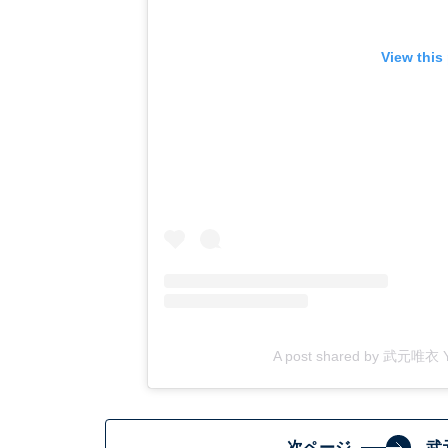
View this
A post shared by 武元唯衣 Yu
次ページ
武