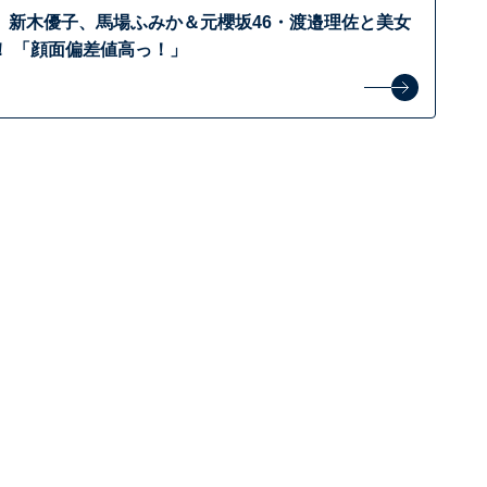
」新木優子、馬場ふみか＆元櫻坂46・渡邉理佐と美女
！ 「顔面偏差値高っ！」