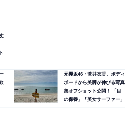
丈
ト
ー
元櫻坂46・菅井友香、ボディ
歓
ボードから美脚が伸びる写真
集オフショット公開！ 「目
の保養」「美女サーファー」