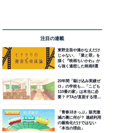
注目の連載
東野圭吾や湊かなえだけ
じゃない、「業と罪」を
描く『映画ちいかわ』か
ら強く連想した映画8選
20年間「駆け込み実績ゼ
ロ」の学校も…「こども
110番の家」は本当に必
要？ PTAが直面する理想
と現実
「青春18きっぷ」販売激
減の裏に何が？ 連続利用
の厳格化だけではない
「本当の理由」