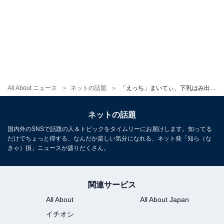
All About ニュース
ネットの話題
「えっち」まいてぃ、下乳はみ出す“ブラなし”大胆ショットに「最高」「すごい」とファン歓喜！
ネットの話題
国内外のSNSで話題の人＆トピックをタイムリーにお届けします。知ってる
だけでちょっと得する、なんだか楽しい気分になれる、ネット発「知ら（な
きゃ）損」ニュースが盛りだくさん。
関連サービス
All About
All About Japan
イチオシ