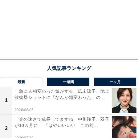
最新
一週間
一ヶ月
「急に人相変わった気がする」広末涼子、地上
波復帰ショットに「なんか顔変わった」の...
1
2026/08/06
「光の速さで成長してますね」中川翔子、双子
が10カ月に！ 「はやいいいい この前...
2