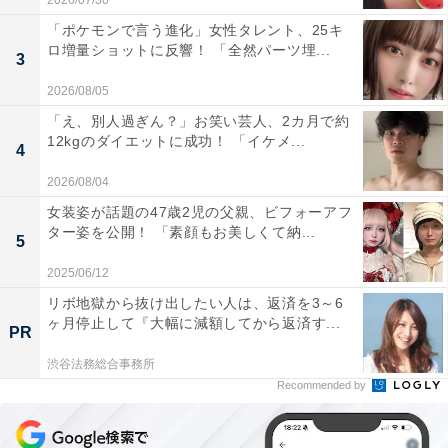
2026/07/30
「ポケモンで言う進化」女性タレント、25キ
ロ増量ショットに反響！ 「全然パーツ埋...
3
2026/08/05
「え、別人過ぎん？」お笑い芸人、2カ月で約
12kgのダイエットに成功！ 「イケメ...
4
2026/08/04
女装姿が話題の47歳2児の父親、ビフォーアフ
ター姿を公開！ 「素顔もお美しくて納...
5
2025/06/12
リボ地獄から抜け出したい人は、返済を3～6
ヶ月停止して『大幅に減額してから返済す...
PR
渋谷法務総合事務所
Recommended by