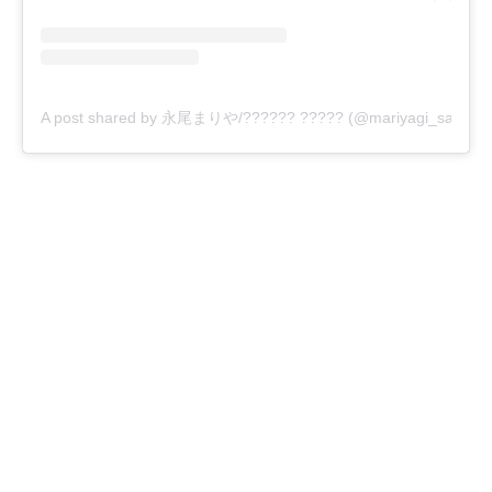
A post shared by 永尾まりや/?????? ????? (@mariyagi_san)