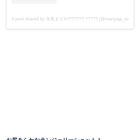
A post shared by 永尾まりや/?????? ????? (@mariyagi_san)