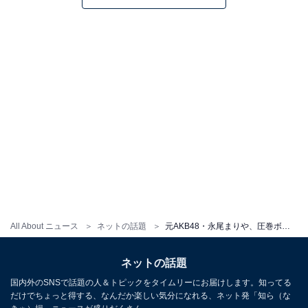
All About ニュース
ネットの話題
元AKB48・永尾まりや、圧巻ボディあらわな水着ショット公開！ 膝立ちの色っぽいポーズを披露
ネットの話題
国内外のSNSで話題の人＆トピックをタイムリーにお届けします。知ってる
だけでちょっと得する、なんだか楽しい気分になれる、ネット発「知ら（な