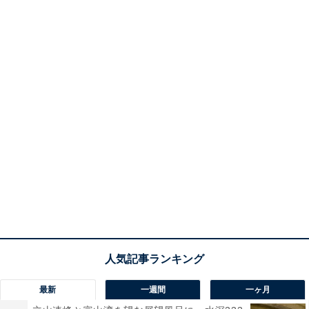
最新
一週間
一ヶ月