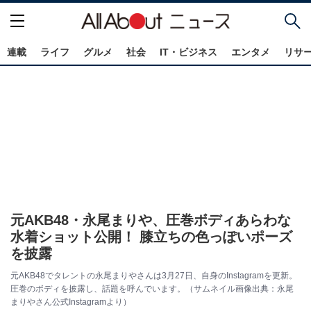
連載
ライフ
グルメ
社会
IT・ビジネス
エンタメ
リサ
元AKB48・永尾まりや、圧巻ボディあらわな
水着ショット公開！ 膝立ちの色っぽいポーズ
を披露
元AKB48でタレントの永尾まりやさんは3月27日、自身のInstagramを更新。
圧巻のボディを披露し、話題を呼んでいます。（サムネイル画像出典：永尾
まりやさん公式Instagramより）