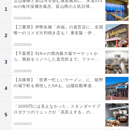
立山連峰と富山湾を望む展望風呂に、水深333
mの海洋深層水風呂。富山県の人気日帰...
1
2026/08/06
【三重県】伊勢名物「赤福」の直営店に、全国
唯一のコメダ大判焼き店も！ 東名阪・伊...
2
2026/08/06
【千葉県】918㎡の県内最大級マーケットか
ら、廃校をリノベした直売所まで。ファー...
3
2026/08/06
【兵庫県】「世界一忙しいラーメン」に、龍野
の城下町を再現したSAも。山陽自動車道...
4
2026/08/04
「1000円には見えなかった」スタンダードプ
ロダクツのリュックが「高見えする」の...
5
2026/08/03