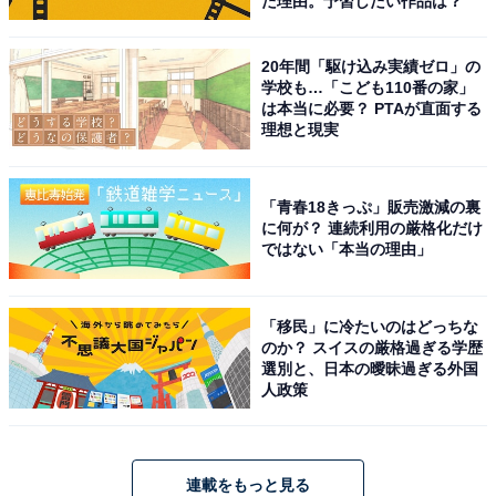
た理由。予習したい作品は？
20年間「駆け込み実績ゼロ」の
学校も…「こども110番の家」
は本当に必要？ PTAが直面する
理想と現実
「青春18きっぷ」販売激減の裏
に何が？ 連続利用の厳格化だけ
ではない「本当の理由」
「移民」に冷たいのはどっちな
のか？ スイスの厳格過ぎる学歴
選別と、日本の曖昧過ぎる外国
人政策
連載をもっと見る