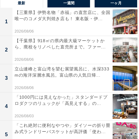
最新
一週間
一ヶ月
【三重県】伊勢名物「赤福」の直営店に、全国
唯一のコメダ大判焼き店も！ 東名阪・伊...
1
2026/08/06
【千葉県】918㎡の県内最大級マーケットか
ら、廃校をリノベした直売所まで。ファー...
2
2026/08/06
立山連峰と富山湾を望む展望風呂に、水深333
mの海洋深層水風呂。富山県の人気日帰...
3
2026/08/06
「1000円には見えなかった」スタンダードプ
ロダクツのリュックが「高見えする」の...
4
2026/08/03
「これ絶対に便利なやつや」ダイソーの折り畳
み式ランドリーバスケットが高評価「使わ...
5