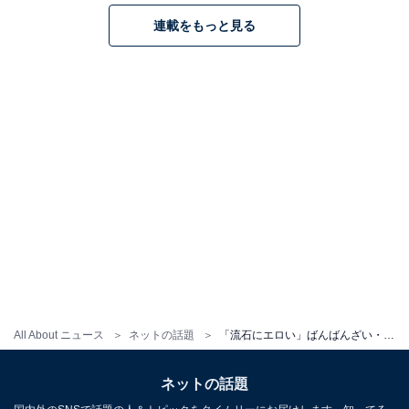
連載をもっと見る
All About ニュース
ネットの話題
「流石にエロい」ばんばんざい・るな、妄想膨らむ浴室での下着姿を披露！ 「今から着替えるとこかな」
ネットの話題