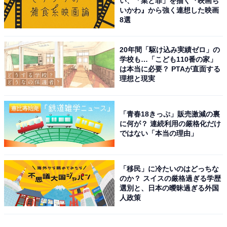
い、「業と罪」を描く『映画ち
いかわ』から強く連想した映画
8選
20年間「駆け込み実績ゼロ」の
学校も…「こども110番の家」
は本当に必要？ PTAが直面する
理想と現実
「青春18きっぷ」販売激減の裏
に何が？ 連続利用の厳格化だけ
ではない「本当の理由」
「移民」に冷たいのはどっちな
のか？ スイスの厳格過ぎる学歴
選別と、日本の曖昧過ぎる外国
人政策