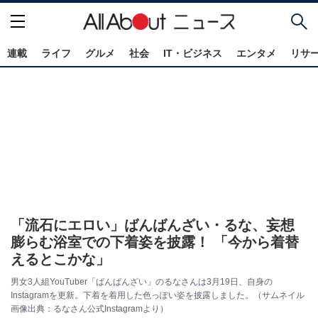
連載
ライフ
グルメ
社会
IT・ビジネス
エンタメ
リサ
「流石にエロい」ばんばんざい・るな、妄想
膨らむ浴室での下着姿を披露！ 「今から着替
えるとこかな」
男女3人組YouTuber「ばんばんざい」のるなさんは3月19日、自身の
Instagramを更新。下着を着用した色っぽい姿を披露しました。（サムネイル
画像出典：るなさん公式Instagramより）