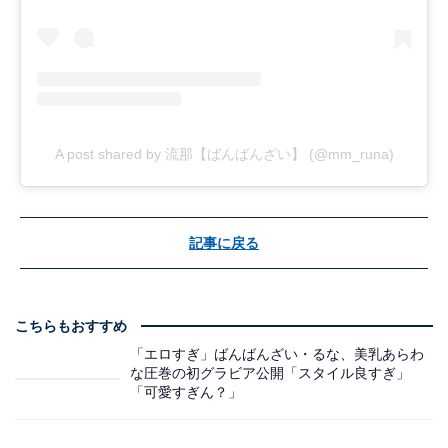
A post shared by 流那【ばんばんざい】 (@mm_runa)
記事に戻る
こちらもおすすめ
「エロすぎ」ばんばんざい・るな、美乳あらわ
な圧巻の初グラビア公開「スタイル良すぎ」
「可愛すぎん？」