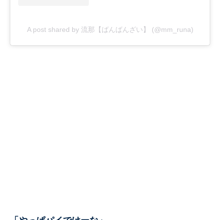
A post shared by 流那【ばんばんざい】 (@mm_runa)