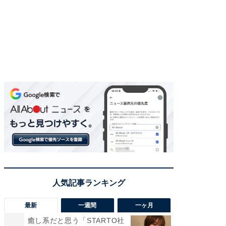
最新
一週間
一ヶ月
癒し系だと思う「STARTO社
癒し系だ