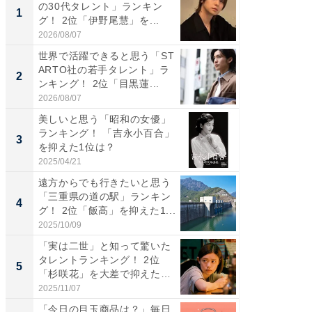
の30代タレント」ランキン
の若手
1
1
グ！ 2位「伊野尾慧」を...
グ！ 2
2026/08/07
2026/08/0
世界で活躍できると思う「ST
「パフ
ARTO社の若手タレント」ラ
思うST
2
2
ンキング！ 2位「目黒蓮...
ンキング
2026/08/07
2026/08/0
美しいと思う「昭和の女優」
ギャップ
ランキング！ 「吉永小百合」
RTO社
3
3
を抑えた1位は？
キング！
2025/04/21
2026/08/0
遠方からでも行きたいと思う
癒し系だ
「三重県の道の駅」ランキン
の30代
4
4
グ！ 2位「飯高」を抑えた1...
グ！ 2
2025/10/09
2026/08/0
「実は二世」と知って驚いた
「ファン
タレントランキング！ 2位
ARTO
5
5
「杉咲花」を大差で抑えた1
グ！ 2
位...
2025/11/07
2026/08/0
「今日の目玉商品は？」毎日
【西野