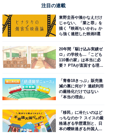
注目の連載
東野圭吾や湊かなえだけ
じゃない、「業と罪」を
描く『映画ちいかわ』か
ら強く連想した映画8選
20年間「駆け込み実績ゼ
ロ」の学校も…「こども
110番の家」は本当に必
要？ PTAが直面する理想
と現実
「青春18きっぷ」販売激
減の裏に何が？ 連続利用
の厳格化だけではない
「本当の理由」
「移民」に冷たいのはど
っちなのか？ スイスの厳
格過ぎる学歴選別と、日
本の曖昧過ぎる外国人政
策