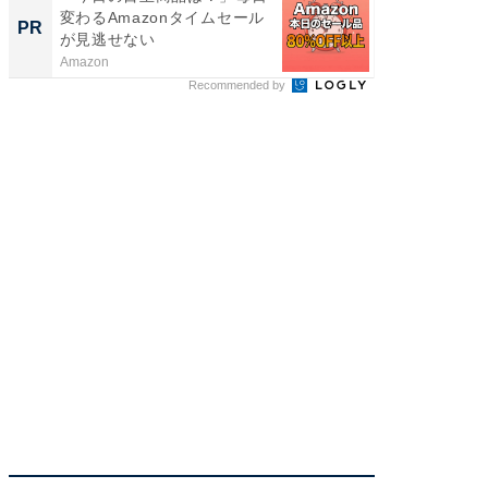
変わるAmazonタイムセール
刊『北
PR
PR
が見逃せない
くか』
Amazon
FINCHI o
Recommended by