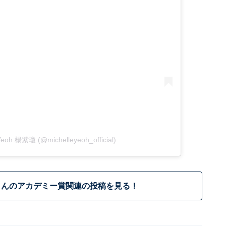
 Yeoh 楊紫瓊 (@michelleyeoh_official)
さんのアカデミー賞関連の投稿を見る！