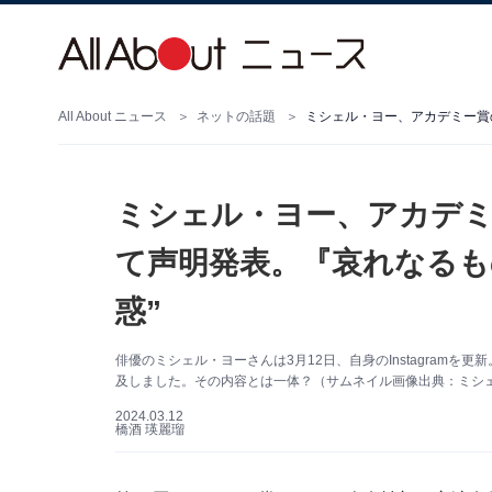
All About ニュース
ネットの話題
ミシェル・ヨー、アカデミ
て声明発表。『哀れなるも
惑”
俳優のミシェル・ヨーさんは3月12日、自身のInstagram
及しました。その内容とは一体？（サムネイル画像出典：ミシェル・
2024.03.12
橋酒 瑛麗瑠