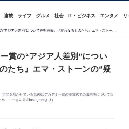
連載
ライフ
グルメ
社会
IT・ビジネス
エンタメ
リ
ミシェル・ヨー、アカデミー賞の“アジア人差別”について声明発表。『哀れなるものたち』エマ・ストーンの“疑惑”
ー賞の“アジア人差別”につい
のたち』エマ・ストーンの“疑
を更新。世間を騒がせている第96回アカデミー賞の授賞式での出来事について言
ヨーさん公式Instagramより）