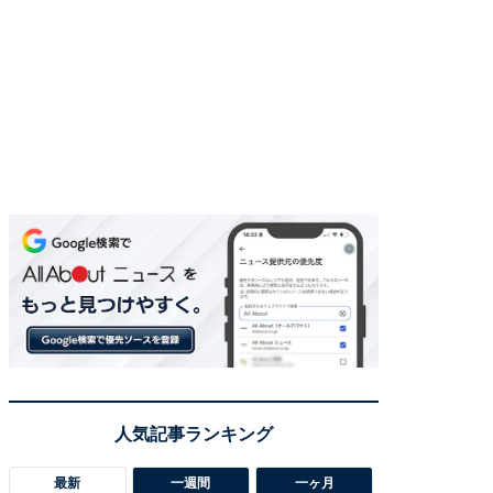
最新
一週間
一ヶ月