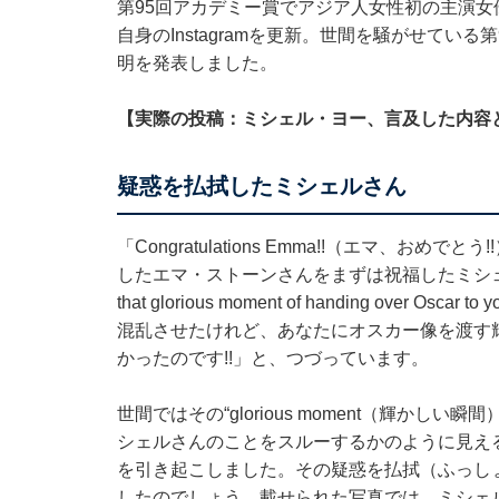
第95回アカデミー賞でアジア人女性初の主演女
自身のInstagramを更新。世間を騒がせてい
明を発表しました。
【実際の投稿：ミシェル・ヨー、言及した内容
疑惑を払拭したミシェルさん
「Congratulations Emma!!（エマ、
したエマ・ストーンさんをまずは祝福したミシェルさん。続けて「I
that glorious moment of handing over Oscar to
混乱させたけれど、あなたにオスカー像を渡す
かったのです!!」と、つづっています。
世間ではその“glorious moment（輝かしい
シェルさんのことをスルーするかのように見え
を引き起こしました。その疑惑を払拭（ふっしょく
したのでしょう。載せられた写真では、ミシェ