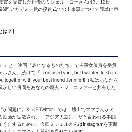
優賞を受賞した俳優のミシェル・ヨーさんは3月12日、
る第96回アカデミー賞の授賞式での出来事について簡単に声
とは？】
おめでとう!!）」と、映画『哀れなるものたち』で主演女優賞を受賞
 confused you , but I wanted to share
 you together with your best friend Jennifer!!（私はあなたを
輝かしい瞬間をあなたの親友・ジェニファーと共有した
瞬間）”が問題に。X（旧Twitter）では、壇上でエマさんがミ
る動画が拡散され、「アジア人差別」だと言われる事態
）するために、今回ミシェルさんはInstagramを更新
ルさんもエマさんも笑顔を見せています。