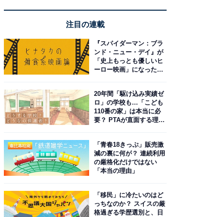
注目の連載
『スパイダーマン：ブラ
ンド・ニュー・デイ』が
「史上もっとも優しいヒ
ーロー映画」になった理
由。予習したい作品は？
20年間「駆け込み実績ゼ
ロ」の学校も…「こども
110番の家」は本当に必
要？ PTAが直面する理想
と現実
「青春18きっぷ」販売激
減の裏に何が？ 連続利用
の厳格化だけではない
「本当の理由」
「移民」に冷たいのはど
っちなのか？ スイスの厳
格過ぎる学歴選別と、日