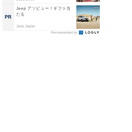
Jeep アソビュー！ギフト当
【西野
たる
を追求
PR
PR
は
Jeep Japan
FINCHI o
Recommended by