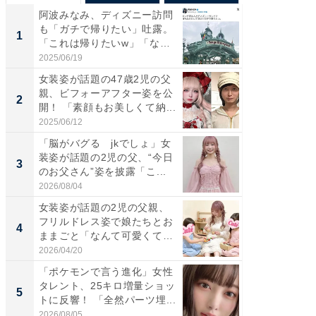
阿波みなみ、ディズニー訪問
「さす
も「ガチで帰りたい」吐露。
は」高
1
1
「これは帰りたいw」「なん
災地を
ち...
「カ...
2025/06/19
2026/08/0
女装姿が話題の47歳2児の父
「女の
親、ビフォーアフター姿を公
介、バ
2
2
開！ 「素顔もお美しくて納...
らのプレ
愛...
2025/06/12
2026/08/0
「脳がバグる jkでしょ」女
「好感
装姿が話題の2児の父、“今日
や、“マ
3
3
のお父さん”姿を披露「こ...
画変更
財...
2026/08/04
2026/07/3
女装姿が話題の2児の父親、
「脚が
フリルドレス姿で娘たちとお
横川尚
4
4
ままごと「なんて可愛くて平
ムキな姿
和...
刃...
2026/04/20
2026/08/0
「ポケモンで言う進化」女性
「2人と
タレント、25キロ増量ショッ
團十郎
5
5
トに反響！ 「全然パーツ埋...
「後ろ
「...
2026/08/05
2026/08/0