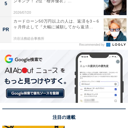
ンキング！ 2位「櫻井優衣」...
5
2026/07/20
さらに、「絶対的な存在感と先を見る能力が優れている
カードローン50万円以上の人は、返済を3～6
点が好きです（40代男性／埼玉県）」「信長は武士の時
ヶ月停止して『大幅に減額してから返済...
PR
代を築く先駆者で、いいか悪いかは別として自分なりの
考えがあってその信念を曲げずに行動する姿がとても好
渋谷法務総合事務所
Recommended by
きです（20代女性／東京都）」「カリスマ、残虐かもし
れないけど、実際の顔が見れたとして好みの顔だったら
大好き。濃姫との夫婦関係も好き。何人嫁がいても好き
（50代女性／東京都）」などのコメントが寄せられまし
た。
※回答者のコメントは原文ママです
この記事の筆者：福島 ゆき プロフィール
注目の連載
アニメや漫画のレビュー、エンタメトピックスなどを中
心に、オールジャンルで執筆中のライター。時々、店舗