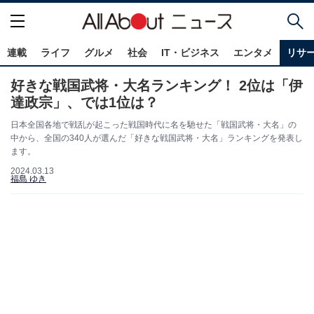
連載
ライフ
グルメ
社会
IT・ビジネス
エンタメ
リサ
好きな戦国武将・大名ランキング！ 2位は「伊
達政宗」、では1位は？
日本全国各地で戦乱が起こった戦国時代に名を馳せた「戦国武将・大名」の
中から、全国の340人が選んだ「好きな戦国武将・大名」ランキングを発表し
ます。
2024.03.13
福島 ゆき