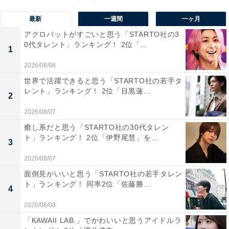
1位：織田信長
最新
一週間
一ヶ月
アクロバットがすごいと思う「STARTO社の3
1位は、織田信長でした。「尾張の大うつけ」と呼ばれ
0代タレント」ランキング！ 2位「...
1
た青年時代を経て、“天下布武（てんかふぶ）”を掲げて
2026/08/08
室町幕府を滅亡させ、その後の日本の歴史を大きく変え
世界で活躍できると思う「STARTO社の若手タ
た人物。今川義元を打ち破った「桶狭間の戦い」をはじ
レント」ランキング！ 2位「目黒蓮...
2
め、数々の戦いに勝利して天下統一目前まで辿り着きま
した。
2026/08/07
癒し系だと思う「STARTO社の30代タレン
ト」ランキング！ 2位「伊野尾慧」を...
回答者からは、「先進的な考え方を持っているため（60
3
代男性／神奈川県）」「若かりし頃からおおうつけと呼
2026/08/07
ばれ、それでも次々と成功を重ね経済などを発達させた
面倒見がいいと思う「STARTO社の若手タレン
姿に憧れを覚えるから（10代男性／神奈川県）」「色々
ト」ランキング！ 同率2位「佐藤勝...
4
問題もある人だったとは思うけど、もっと長生きしたら
2026/08/08
日本がもっと違っていたかも…と思わせてくれる人だか
「KAWAII LAB.」でかわいいと思うアイドルラ
ら（40代女性／愛媛県）」などの声が集まりました。