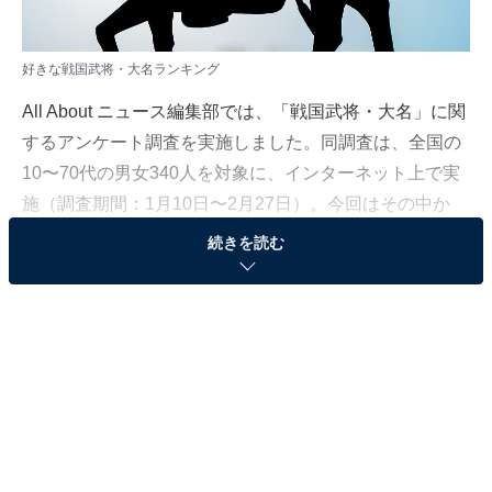
好きな戦国武将・大名ランキング
All About ニュース編集部では、「戦国武将・大名」に関
するアンケート調査を実施しました。同調査は、全国の
10〜70代の男女340人を対象に、インターネット上で実
施（調査期間：1月10日〜2月27日）。今回はその中か
ら、「好きな戦国武将・大名」ランキングを発表しま
続きを読む
す。
＞19位までの全ランキング結果を見る
2位：伊達政宗
2位は、伊達政宗でした。17歳で奥州伊達氏の家督を継
ぎ、東北繁栄の礎を築き上げた仙台藩初代藩主。「関ヶ