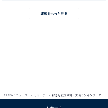
連載をもっと見る
こちらもおすすめ
最強だと思う戦国武将・大名ランキング！ 2位
「武田信玄」を抑えた1位は？
1
2
All About ニュース
リサーチ
好きな戦国武将・大名ランキング！ 2位は「伊達政宗」、では1位は？