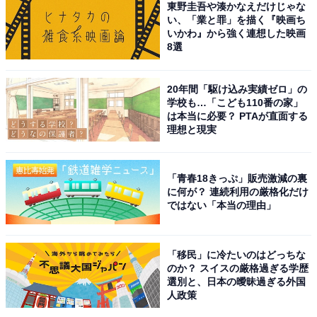
東野圭吾や湊かなえだけじゃな
取材などのリポート記事も担当。All AboutおよびAll
い、「業と罪」を描く『映画ち
いかわ』から強く連想した映画
About ニュースでのライター歴は5年。
8選
19位までの全ランキング結果を見
20年間「駆け込み実績ゼロ」の
次ページ
る
学校も…「こども110番の家」
は本当に必要？ PTAが直面する
理想と現実
「青春18きっぷ」販売激減の裏
に何が？ 連続利用の厳格化だけ
ではない「本当の理由」
「移民」に冷たいのはどっちな
のか？ スイスの厳格過ぎる学歴
選別と、日本の曖昧過ぎる外国
人政策