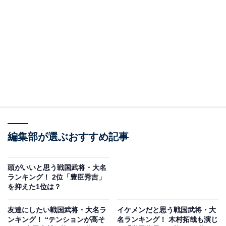
原の戦い」では徳川家康が率いる東軍で上杉景勝を攻
め、戦国時代の締めくくりとなる「大坂の陣」では、1
万の大軍を率いて大阪城に迫り、豊臣家に仕える真田幸
村と激闘を繰り広げました。
回答者からは、「強大な敵の前でも屈しないから（40代
男性／新潟県）」「独眼竜という二つ名が最高にクール
（40代男性／北海道）」「摺上原の戦いまでの武将とし
ての強さ、その後の豊臣、徳川政権下での上手い立ち回
編集部が選ぶおすすめ記事
り、茶道や能など芸能の才能、すべてにおいて器用でか
っこよく憧れるから（30代男性／宮崎県）」などのコメ
ントが寄せられました。
頭がいいと思う戦国武将・大名
ランキング！ 2位「豊臣秀吉」
を抑えた1位は？
また、「渡辺謙主演のNHKの大河ドラマがあまりにも印
象的でカッコよかった。伊達政宗の生き様も素敵（40代
友達にしたい戦国武将・大名ラ
イケメンだと思う戦国武将・大
ンキング！ “テンションが高そ
名ランキング！ 木村拓哉も演じ
女性／神奈川県）」「伊達政宗の像を実際に見に行った