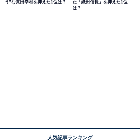
う”な真田幸村を抑えた1位は？
た「織田信長」を抑えた1位
ことがあり、男らしい雰囲気がかっこよかったからです
は？
（30代女性／東京都）」「戦国BASARAというゲームで
一目惚れしたから（20代女性／和歌山県）」などの声も
ありました。