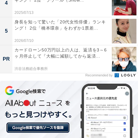
キング！ 2位「ラウール（Snow...
4
2025/07/13
身長を知って驚いた「20代女性俳優」ランキ
ング！ 2位「橋本環奈」をわずか1票差...
5
2026/07/10
カードローン50万円以上の人は、返済を3～6
ヶ月停止して『大幅に減額してから返済...
PR
渋谷法務総合事務所
Recommended by
こちらもおすすめ
文武両道だと思う「東京都の公立進学校」ラン
キング！ 1位「国立高校」、2位は？