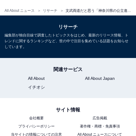
All About ニュース
リサーチ
文武両道だと思う「神奈川県の公立進学校」ランキング！ 1位「横浜翠嵐高校」、2位は？
リサーチ
編集部が独自目線で調査したトピックスをはじめ、最新のリリース情報、ト
レンドに関するランキングなど、世の中で注目を集めている話題をお知らせ
しています。
関連サービス
All About
All About Japan
イチオシ
サイト情報
会社概要
広告掲載
プライバシーポリシー
著作権・商標・免責事項
当サイトの情報についての注意
All About ニュースについて