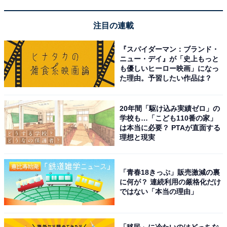
注目の連載
『スパイダーマン：ブランド・
ニュー・デイ』が「史上もっと
1
2
も優しいヒーロー映画」になっ
た理由。予習したい作品は？
20年間「駆け込み実績ゼロ」の
学校も…「こども110番の家」
は本当に必要？ PTAが直面する
理想と現実
「青春18きっぷ」販売激減の裏
に何が？ 連続利用の厳格化だけ
ではない「本当の理由」
「移民」に冷たいのはどっちな