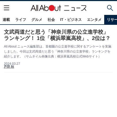
連載
ライフ
グルメ
社会
IT・ビジネス
エンタメ
リサ
文武両道だと思う「神奈川県の公立進学校」
ランキング！ 1位「横浜翠嵐高校」、2位は？
All About ニュース編集部は、首都圏の公立進学校に関するアンケートを実施
しました。今回は文武両道だと思う「神奈川県の公立進学校」ランキングを
紹介します。（サムネイル画像出典：横浜翠嵐高校公式Webサイト）
2024.03.27
芦野 秋