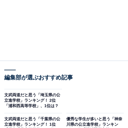
2023年の現役東大合格者数は13人、有名私立大学にも多
数合格者を出すという県内トップクラスの大学進学実績
を維持しながらも、部活動でも上位大会に続々と進み、
目覚ましい成績を収めています。
回答者からは、「駿台予備校の東大進学コースに、湘南
高校の生徒が沢山いたから」（30代女性／東京都）、
「昔からスポーツも勉強も神奈川でトップなので」（50
代女性／神奈川県）という声がありました。
編集部が選ぶおすすめ記事
文武両道だと思う「埼玉県の公
立進学校」ランキング！ 2位
「浦和西高等学校」、1位は？
文武両道だと思う「千葉県の公
優秀な学生が多いと思う「神奈
立進学校」ランキング！ 1位
川県の公立進学校」ランキン