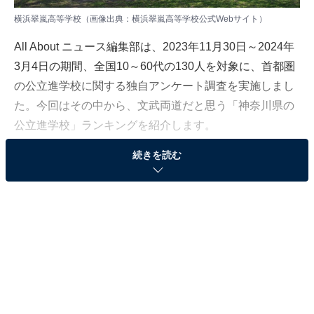
横浜翠嵐高等学校（画像出典：横浜翠嵐高等学校公式Webサイト）
All About ニュース編集部は、2023年11月30日～2024年
3月4日の期間、全国10～60代の130人を対象に、首都圏
の公立進学校に関する独自アンケート調査を実施しまし
た。今回はその中から、文武両道だと思う「神奈川県の
公立進学校」ランキングを紹介します。
続きを読む
＞5位までの全ランキング結果を見る
第2位：湘南高等学校
2位は、湘南高等学校でした。1921年（大正10年）に神
奈川県立湘南中学校として開校し、創設以来「文武両
道」を理念に掲げています。