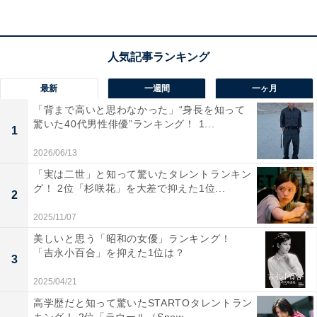
2022年度の現役東大合格者数は35人、難関国立10大学＋
国公立医学部医学科の現役合格者数も年々増えていま
す。
最新
一週間
一ヶ月
回答者からは、「地元でも頭が良く行きたい学校として
「背まで高いと思わなかった」“身長を知って
人気があったイメージだから」（20代女性／神奈川
驚いた40代男性俳優”ランキング！ 1...
県）、「東大進学者数を近年は大きく伸ばしながら、部
1
活もそれぞれに楽しく活動していて、結果も出している
2026/06/13
から」（50代女性／埼玉県）という声がありました。
「実は二世」と知って驚いたタレントランキン
グ！ 2位「杉咲花」を大差で抑えた1位...
2
※回答者のコメントは原文ママです
2025/11/07
美しいと思う「昭和の女優」ランキング！
「吉永小百合」を抑えた1位は？
5位までの全ランキング結果を見
3
次ページ
る
2025/04/21
高学歴だと知って驚いたSTARTOタレントラン