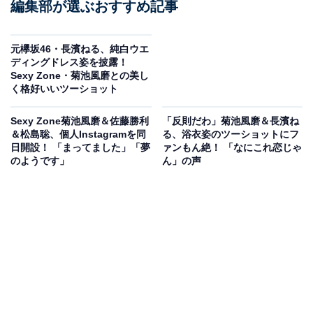
編集部が選ぶおすすめ記事
元欅坂46・長濱ねる、純白ウエ
ディングドレス姿を披露！
Sexy Zone・菊池風磨との美し
く格好いいツーショット
Sexy Zone菊池風磨＆佐藤勝利
「反則だわ」菊池風磨＆長濱ね
＆松島聡、個人Instagramを同
る、浴衣姿のツーショットにフ
日開設！ 「まってました」「夢
ァンもん絶！ 「なにこれ恋じゃ
のようです」
ん」の声