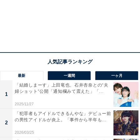
最新
一週間
一ヶ月
「結婚しまーす」上田竜也、石井杏奈との“夫
婦ショット”公開「通知欄みて震えた」「...
1
2025/11/27
「犯罪者もアイドルできるんやな」デビュー前
の男性アイドルが炎上。「事件から半年も...
2
2026/03/25