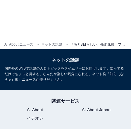
All About ニュース
ネットの話題
「あと3日らしい」菊池風磨、フライング誕生日祝福ショットに反響！ 「非常にイケメン」
ネットの話題
国内外のSNSで話題の人＆トピックをタイムリーにお届けします。知ってる
だけでちょっと得する、なんだか楽しい気分になれる、ネット発「知ら（な
きゃ）損」ニュースが盛りだくさん。
関連サービス
All About
All About Japan
イチオシ