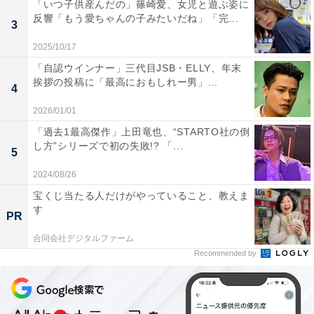
「いつ子供産んだの」篠崎愛、女児と遊ぶ姿に
反響「もう愛ちゃんの子みたいだね」「完...
3
2025/10/17
「自認ウインナー」三代目JSB・ELLY、年末
挨拶の投稿に「最高におもしれー男」...
4
2026/01/01
「過去1最高傑作」上田竜也、“STARTO社の倒
し方”シリーズで初の失敗!? 「...
5
2024/08/26
宝くじ当たる人だけがやっていること、教えま
す
PR
合同会社デジタルファーム
Recommended by