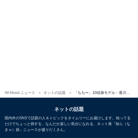
All About ニュース
ネットの話題
「ちち〜」10頭身モデル・香川沙耶、裸にシャツ？ 美乳ちらり＆生脚あらわに！ 「セクシー」「美しい」
ネットの話題
国内外のSNSで話題の人＆トピックをタイムリーにお届けします。知ってる
だけでちょっと得する、なんだか楽しい気分になれる、ネット発「知ら（な
きゃ）損」ニュースが盛りだくさん。