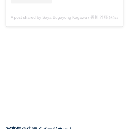
A post shared by Saya Bugayong Kagawa / 香川 沙耶 (@saya.ka