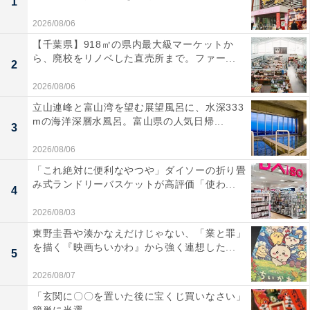
1
2026/08/06
【千葉県】918㎡の県内最大級マーケットか
ら、廃校をリノベした直売所まで。ファー...
2
2026/08/06
立山連峰と富山湾を望む展望風呂に、水深333
mの海洋深層水風呂。富山県の人気日帰...
3
2026/08/06
「これ絶対に便利なやつや」ダイソーの折り畳
み式ランドリーバスケットが高評価「使わ...
4
2026/08/03
東野圭吾や湊かなえだけじゃない、「業と罪」
を描く『映画ちいかわ』から強く連想した...
5
2026/08/07
「玄関に〇〇を置いた後に宝くじ買いなさい」