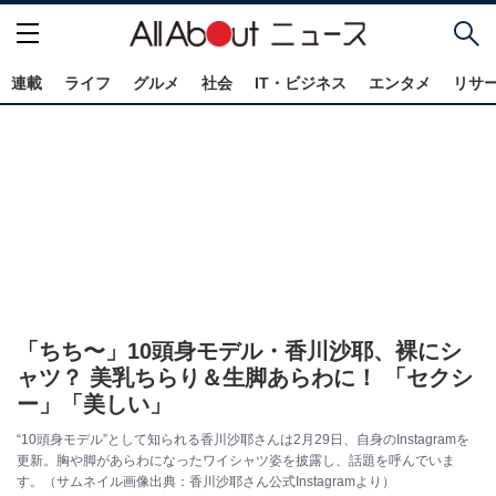
連載
ライフ
グルメ
社会
IT・ビジネス
エンタメ
リサ
「ちち〜」10頭身モデル・香川沙耶、裸にシ
ャツ？ 美乳ちらり＆生脚あらわに！ 「セクシ
ー」「美しい」
“10頭身モデル”として知られる香川沙耶さんは2月29日、自身のInstagramを
更新。胸や脚があらわになったワイシャツ姿を披露し、話題を呼んでいま
す。（サムネイル画像出典：香川沙耶さん公式Instagramより）