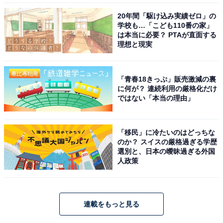
20年間「駆け込み実績ゼロ」の
学校も…「こども110番の家」
は本当に必要？ PTAが直面する
理想と現実
「青春18きっぷ」販売激減の裏
に何が？ 連続利用の厳格化だけ
ではない「本当の理由」
「移民」に冷たいのはどっちな
のか？ スイスの厳格過ぎる学歴
選別と、日本の曖昧過ぎる外国
人政策
連載をもっと見る