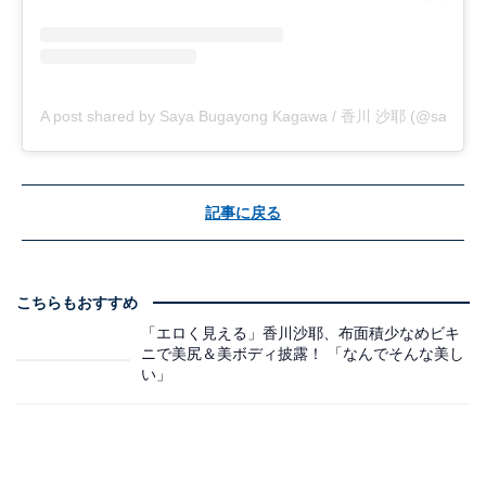
A post shared by Saya Bugayong Kagawa / 香川 沙耶 (@saya.ka
記事に戻る
こちらもおすすめ
「エロく見える」香川沙耶、布面積少なめビキ
ニで美尻＆美ボディ披露！ 「なんでそんな美し
い」