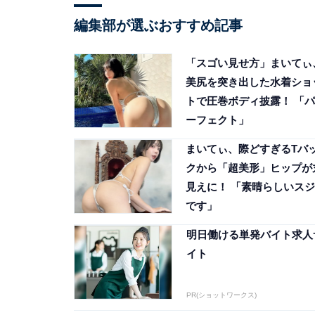
編集部が選ぶおすすめ記事
「スゴい見せ方」まいてぃ
美尻を突き出した水着ショ
トで圧巻ボディ披露！ 「パ
ーフェクト」
まいてぃ、際どすぎるTバ
クから「超美形」ヒップが
見えに！ 「素晴らしいスジ
です」
明日働ける単発バイト求人
イト
PR(ショットワークス)