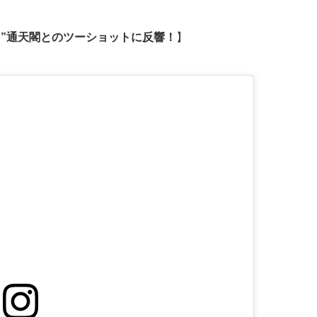
る”通天閣とのツーショットに反響！
】