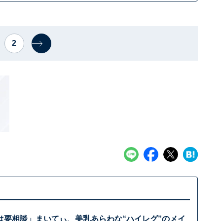
2
は要相談」まいてぃ、美乳あらわな“ハイレグ”のメイ