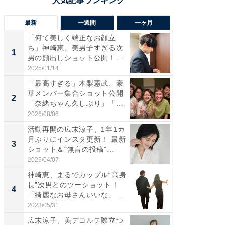
最新
一週間
一ヶ月
「何て美しく端正なお顔立
「さす
ち」神崎恵、美男子すぎる次
は」高
1
1
男の顔出しショット公開！
災地を
「め...
「カ...
2025/01/14
2026/08/0
「最高すぎる」木梨憲武、豪
「女の
華メンバー集合ショット公開
介、バ
2
2
「奈緒ちゃん久しぶり」「み
らのプレ
ん...
愛...
2026/08/06
2026/08/0
活動再開の広末涼子、1年1カ
「脚が
月ぶりにインスタ更新！ 最新
横川尚
3
3
ショット＆“無言の投稿”...
ムキな姿
刃...
2026/04/07
2026/08/0
神崎恵、まるでカップル“高身
「え、
長”次男とのツーショット！
芸人、2
4
4
「綺麗なお母さんいいな」...
エットに
2023/05/31
2026/08/0
広末涼子、美デコルテ際立つ
「脳がバ