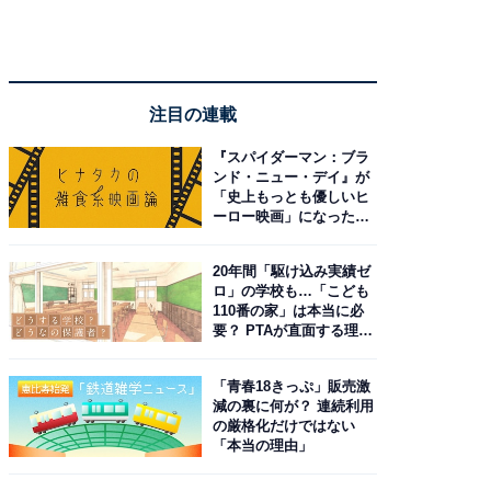
注目の連載
『スパイダーマン：ブラ
ンド・ニュー・デイ』が
「史上もっとも優しいヒ
ーロー映画」になった理
由。予習したい作品は？
20年間「駆け込み実績ゼ
ロ」の学校も…「こども
110番の家」は本当に必
要？ PTAが直面する理想
と現実
「青春18きっぷ」販売激
減の裏に何が？ 連続利用
の厳格化だけではない
「本当の理由」