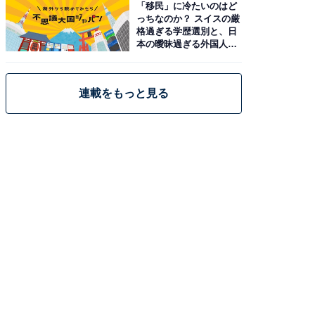
「移民」に冷たいのはど
っちなのか？ スイスの厳
格過ぎる学歴選別と、日
本の曖昧過ぎる外国人政
策
連載をもっと見る