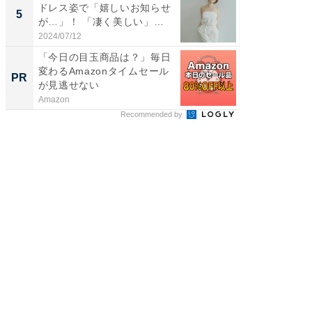
ドレス姿で「嬉しいお知らせ
装姿が話
5
5
が…」！ 「凄く美しい」
のお父さ
「透...
2024/07/12
2026/08/0
「今日の目玉商品は？」毎日
すべて
変わるAmazonタイムセール
るその
PR
PR
が見逃せない
Amazon
COCO VIL
Recommended by