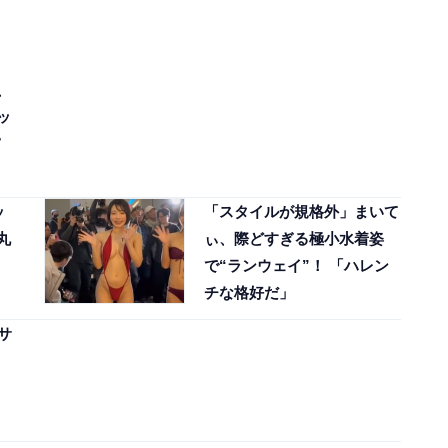
、
ッ
ッ
「スタイルが規格外」まいて
丸
ぃ、際どすぎる極小水着姿
で“ランウェイ”！ 「ハレン
チな格好だ」
サ