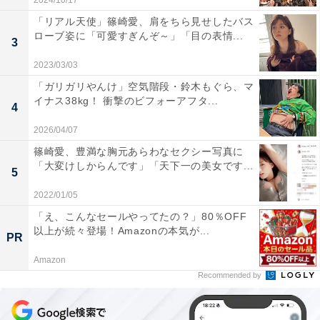
2024/10/17
「リアル天使」篠崎愛、肩をちら見せしたバス
ローブ姿に「可愛すぎんぞ～」「目の表情...
3
2023/03/03
「ガリガリやんけ」空気階段・鈴木もぐら、マ
イナス38kg！ 衝撃のビフォーアフタ...
4
2026/04/07
篠崎愛、豊満な胸元あらわなセクシー写真に
「大変けしからんです」「天下一の美女です...
5
2022/01/05
「え、こんなセールやってたの？」80％OFF
以上が続々登場！Amazonの本気が...
PR
Amazon
Recommended by