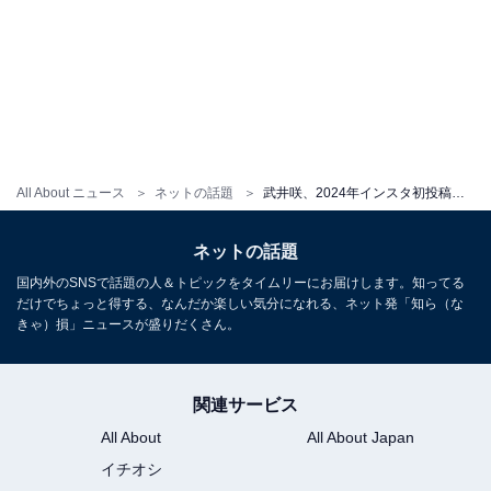
All About ニュース
ネットの話題
武井咲、2024年インスタ初投稿！ 約2カ月ぶり最新ショットに「突然の自撮りかわいすぎ涙」の声
ネットの話題
国内外のSNSで話題の人＆トピックをタイムリーにお届けします。知ってる
だけでちょっと得する、なんだか楽しい気分になれる、ネット発「知ら（な
きゃ）損」ニュースが盛りだくさん。
関連サービス
All About
All About Japan
イチオシ