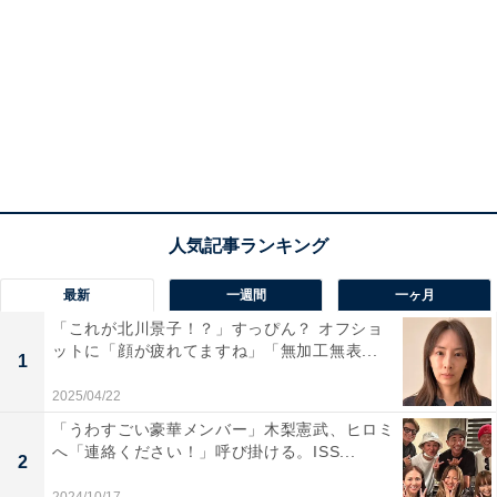
最新
一週間
一ヶ月
「これが北川景子！？」すっぴん？ オフショ
ットに「顔が疲れてますね」「無加工無表...
1
2025/04/22
「うわすごい豪華メンバー」木梨憲武、ヒロミ
へ「連絡ください！」呼び掛ける。ISS...
2