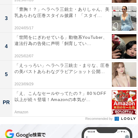
2025/07/28
「豊胸！？」ヘラヘラ三銃士・ありしゃん、美
乳あらわな圧巻スタイル披露！ 「スタイ...
3
2024/05/17
「世間をにぎわせている」動物系YouTuber、
違法行為の告発に声明「飼育してい...
4
2025/02/07
「えっっろい」ヘラヘラ三銃士・まりな、圧巻
の美バストあらわなグラビアショット公開...
5
2023/09/29
「え、こんなセールやってたの？」80％OFF
以上が続々登場！Amazonの本気が...
PR
Amazon
Recommended by