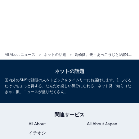
All About ニュース
ネットの話題
高橋愛、夫・あべこうじと結婚10周年！ いちゃいちゃショット公開に「ステキなご夫婦」「幸せそう」の声
ネットの話題
国内外のSNSで話題の人＆トピックをタイムリーにお届けします。知ってる
だけでちょっと得する、なんだか楽しい気分になれる、ネット発「知ら（な
きゃ）損」ニュースが盛りだくさん。
関連サービス
All About
All About Japan
イチオシ