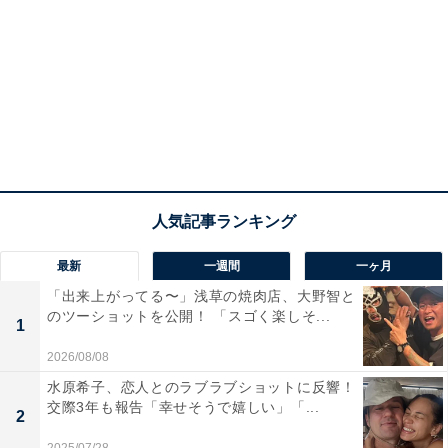
最新
一週間
一ヶ月
「出来上がってる〜」浅草の焼肉店、大野智と
のツーショットを公開！ 「スゴく楽しそ...
1
2026/08/08
水原希子、恋人とのラブラブショットに反響！
交際3年も報告「幸せそうで嬉しい」「...
2