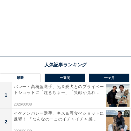
最新
一週間
一ヶ月
バレー・髙橋藍選手、兄＆愛犬とのプライベー
トショットに「超きちょー」「笑顔が見れ...
1
2026/03/08
イケメンバレー選手、キス＆耳食べショットに
反響！ 「なんなのーこのイチャイチャ感...
2