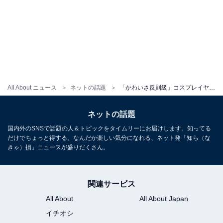
All About ニュース
ネットの話題
「かわいさ反則級」コスプレイヤー・うりん、太ももあらわな“デビルポリス”姿に「捕まえられてもちょっと嬉しい」
ネットの話題
国内外のSNSで話題の人＆トピックをタイムリーにお届けします。知ってる
だけでちょっと得する、なんだか楽しい気分になれる、ネット発「知ら（な
きゃ）損」ニュースが盛りだくさん。
関連サービス
All About
All About Japan
イチオシ