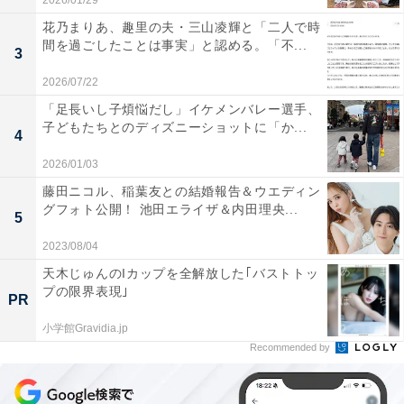
2026/01/29
花乃まりあ、趣里の夫・三山凌輝と「二人で時
間を過ごしたことは事実」と認める。「不...
3
2026/07/22
「足長いし子煩悩だし」イケメンバレー選手、
子どもたちとのディズニーショットに「か...
4
2026/01/03
藤田ニコル、稲葉友との結婚報告＆ウエディン
グフォト公開！ 池田エライザ＆内田理央...
5
2023/08/04
天木じゅんのIカップを全解放した｢バストトッ
プの限界表現｣
PR
小学館Gravidia.jp
Recommended by