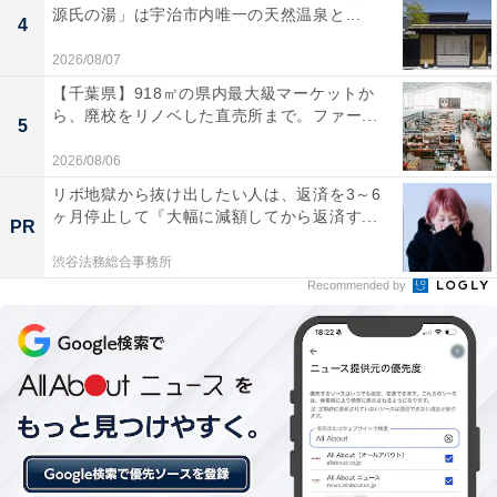
源氏の湯」は宇治市内唯一の天然温泉と...
4
2026/08/07
【千葉県】918㎡の県内最大級マーケットか
ら、廃校をリノベした直売所まで。ファー...
5
2026/08/06
リボ地獄から抜け出したい人は、返済を3～6
ヶ月停止して『大幅に減額してから返済す...
PR
渋谷法務総合事務所
Recommended by