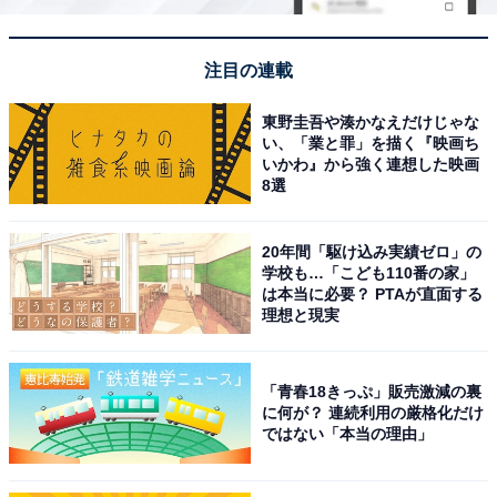
注目の連載
東野圭吾や湊かなえだけじゃな
い、「業と罪」を描く『映画ち
いかわ』から強く連想した映画
8選
20年間「駆け込み実績ゼロ」の
学校も…「こども110番の家」
は本当に必要？ PTAが直面する
理想と現実
「青春18きっぷ」販売激減の裏
に何が？ 連続利用の厳格化だけ
ではない「本当の理由」