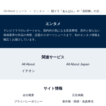
All About ニュース
エンタメ
朝ドラ『あんぱん』や『花咲舞』の主演も決定！ カメレオン俳優「今田美桜」の魅力を徹底解説
エンタメ
テレビドラマのレポートから、国内外の気になる音楽事情、意外と知らない
映画業界や作品の考察、話題のスポーツニュースまで、旬のエンタメ情報を
幅広くお届けしています。
関連サービス
All About
All About Japan
イチオシ
サイト情報
会社概要
広告掲載
プライバシーポリシー
著作権・商標・免責事項