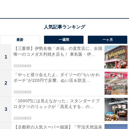
最新
一週間
一ヶ月
【三重県】伊勢名物「赤福」の直営店に、全国
唯一のコメダ大判焼き店も！ 東名阪・伊...
1
2026/08/06
「やっと巡り会えたよ」ダイソーの“ちいかわ
ポーチ”が220円で反響。ぬい活＆防災...
2
2026/08/06
「1000円には見えなかった」スタンダードプ
ロダクツのリュックが「高見えする」の...
3
2026/08/03
【京都府の人気スーパー銭湯】「宇治天然温泉