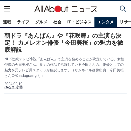
連載
ライフ
グルメ
社会
IT・ビジネス
エンタメ
リサ
朝ドラ『あんぱん』や『花咲舞』の主演も決
定！ カメレオン俳優「今田美桜」の魅力を徹
底解説
NHK連続テレビ小説『あんぱん』で主演を務めることが決定している、女性
俳優の今田美桜さん。多くの作品で活躍している今田さんの、俳優としての
魅力を元テレビ局スタッフが解説します。（サムネイル画像出典：今田美桜
さん公式Instagramより）
2024.02.19
ゆるま 小林