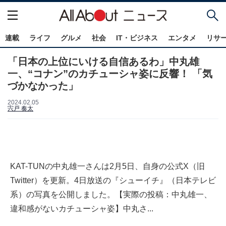
連載
ライフ
グルメ
社会
IT・ビジネス
エンタメ
リサ
「日本の上位にいける自信あるわ」中丸雄
一、“コナン”のカチューシャ姿に反響！ 「気
づかなかった」
2024.02.05
宍戸 奏太
KAT-TUNの中丸雄一さんは2月5日、自身の公式X（旧
Twitter）を更新。4日放送の『シューイチ』（日本テレビ
系）の写真を公開しました。【実際の投稿：中丸雄一、
違和感がないカチューシャ姿】中丸さ...