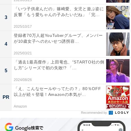
2026/03/25
「いつ子供産んだの」篠崎愛、女児と遊ぶ姿に
反響「もう愛ちゃんの子みたいだね」「完...
3
2025/10/17
登録者70万人超YouTuberグループ、メンバー
が10歳女子へのわいせつ誘拐容...
4
2025/03/21
「過去1最高傑作」上田竜也、“STARTO社の倒
し方”シリーズで初の失敗!? 「...
5
2024/08/26
「え、こんなセールやってたの？」80％OFF
以上が続々登場！Amazonの本気が...
PR
Amazon
Recommended by