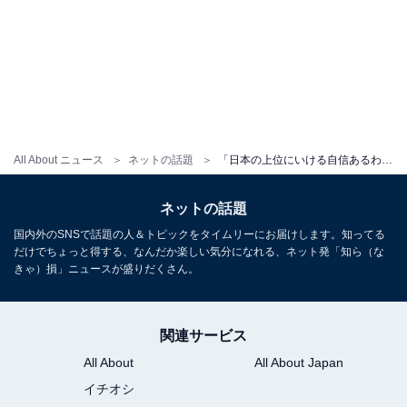
All About ニュース
ネットの話題
「日本の上位にいける自信あるわ」中丸雄一、“コナン”のカチューシャ姿に反響！ 「気づかなかった」
ネットの話題
国内外のSNSで話題の人＆トピックをタイムリーにお届けします。知ってる
だけでちょっと得する、なんだか楽しい気分になれる、ネット発「知ら（な
きゃ）損」ニュースが盛りだくさん。
関連サービス
All About
All About Japan
イチオシ