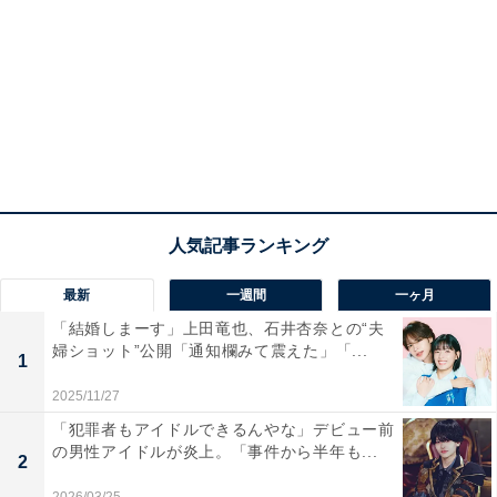
最新
一週間
一ヶ月
「結婚しまーす」上田竜也、石井杏奈との“夫
婦ショット”公開「通知欄みて震えた」「...
1
2025/11/27
「犯罪者もアイドルできるんやな」デビュー前
の男性アイドルが炎上。「事件から半年も...
2