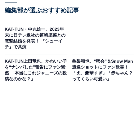
編集部が選ぶおすすめ記事
KAT-TUN・中丸雄一、2023年
末に日テレ退社の笹崎里菜との
電撃結婚を発表！ 『シューイ
チ』で共演
KAT-TUN上田竜也、かわいい子
亀梨和也、“密会”＆Snow Man
を“ナンパした”報告にファン騒
遭遇ショットにファン歓喜！
然 「本当にこれジャニーズの投
「え、豪華すぎ」「赤ちゃん？
稿なのかな？」
ってくらい可愛い」