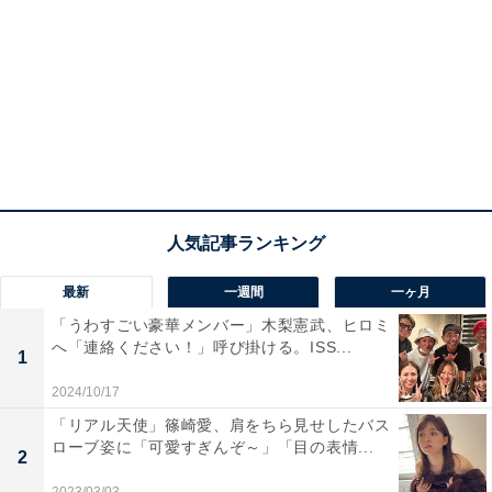
最新
一週間
一ヶ月
「うわすごい豪華メンバー」木梨憲武、ヒロミ
へ「連絡ください！」呼び掛ける。ISS...
1
2024/10/17
「リアル天使」篠崎愛、肩をちら見せしたバス
ローブ姿に「可愛すぎんぞ～」「目の表情...
2