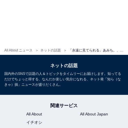
All About ニュース
ネットの話題
「永遠に見てられる」あみち。、おなか丸出し＆太ももあらわな姿にファンもん絶！ 「ムチムチ過ぎ」
ネットの話題
国内外のSNSで話題の人＆トピックをタイムリーにお届けします。知ってる
だけでちょっと得する、なんだか楽しい気分になれる、ネット発「知ら（な
きゃ）損」ニュースが盛りだくさん。
関連サービス
All About
All About Japan
イチオシ