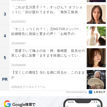
2023/03/03
「これが北川景子！？」すっぴん？ オフショ
ットに「顔が疲れてますね」「無加工無表...
3
2025/04/22
「そこくっつくの？！」元NGT48メンバー、
結婚報告に祝福と驚きの声！「お相手の...
4
2026/08/07
「普通でいて極上の女・神」篠崎愛、肌見せの
美しい姿に反響「ますます綺麗になってい...
5
2026/08/06
【宝くじの裏技】当たる側に回るか、このまま
か
PR
合同会社デジタルファーム
Recommended by