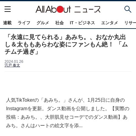
連載
ライフ
グルメ
社会
IT・ビジネス
エンタメ
リサ
「永遠に見てられる」あみち。、おなか丸出
し＆太ももあらわな姿にファンもん絶！ 「ム
チムチ過ぎ」
2024.01.26
宍戸 奏太
人気TikTokerの「あみち。」さんが、1月25日に自身の
Instagramを更新。ダンス動画を公開しました。【実際の
投稿：あみち。、大胆肌見せコーデでのダンス動画】あ
みち。さんはハートの絵文字を添...