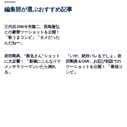
編集部が選ぶおすすめ記事
三代目JSB今市隆二、西島隆弘
との豪華ツーショットを公開！
「歌うまコンビ」「タメだった
んだね〜」
岩田剛典、“新名さん”ショット
「いや、絶対バレるでしょ」岩
に大反響！ 「新橋にこんなイケ
田剛典＆OMI、お忍び初詣での
メンサラリーマンいたら倒れ
ツーショットを公開！ 「最強コ
る」
ンビ」