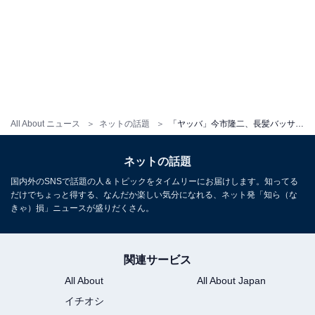
All About ニュース
ネットの話題
「ヤッバ」今市隆二、長髪バッサリカットのイメチェンショットにファンもん絶！ 「カッコよすぎ」
ネットの話題
国内外のSNSで話題の人＆トピックをタイムリーにお届けします。知ってる
だけでちょっと得する、なんだか楽しい気分になれる、ネット発「知ら（な
きゃ）損」ニュースが盛りだくさん。
関連サービス
All About
All About Japan
イチオシ