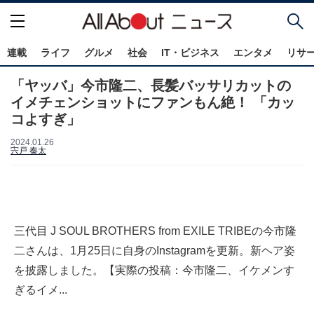
連載
ライフ
グルメ
社会
IT・ビジネス
エンタメ
リサ
「ヤッバ」今市隆二、長髪バッサリカットの
イメチェンショットにファンもん絶！ 「カッ
コよすぎ」
2024.01.26
宍戸 奏太
三代目 J SOUL BROTHERS from EXILE TRIBEの今市隆
二さんは、1月25日に自身のInstagramを更新。新ヘア姿
を披露しました。【実際の投稿：今市隆二、イケメンす
ぎるイメ...