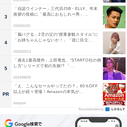
2025/10/17
「自認ウインナー」三代目JSB・ELLY、年末
挨拶の投稿に「最高におもしれー男」...
3
2026/01/01
「脳バグる」2児の父の“授業参観スタイル”に
「お姉ちゃんじゃないか！」「逆に目立...
4
2026/05/13
「過去1最高傑作」上田竜也、“STARTO社の倒
し方”シリーズで初の失敗!? 「...
5
2024/08/26
「え、こんなセールやってたの？」80％OFF
以上が続々登場！Amazonの本気が...
PR
Amazon
Recommended by