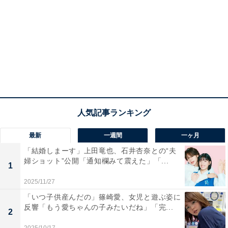
最新
一週間
一ヶ月
「結婚しまーす」上田竜也、石井杏奈との“夫
婦ショット”公開「通知欄みて震えた」「...
1
2025/11/27
「いつ子供産んだの」篠崎愛、女児と遊ぶ姿に
反響「もう愛ちゃんの子みたいだね」「完...
2