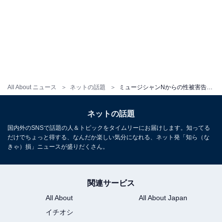
All About ニュース
ネットの話題
ミュージシャンNからの性被害告発動画に無神経な声。若林志穂さん「もっと想像力を働かせて動画を見ろ！」と反論
ネットの話題
国内外のSNSで話題の人＆トピックをタイムリーにお届けします。知ってる
だけでちょっと得する、なんだか楽しい気分になれる、ネット発「知ら（な
きゃ）損」ニュースが盛りだくさん。
関連サービス
All About
All About Japan
イチオシ