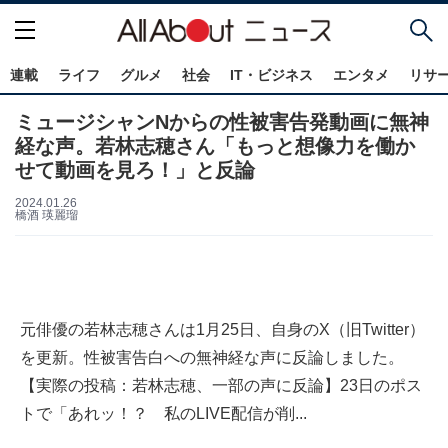
連載
ライフ
グルメ
社会
IT・ビジネス
エンタメ
リサ
ミュージシャンNからの性被害告発動画に無神
経な声。若林志穂さん「もっと想像力を働か
せて動画を見ろ！」と反論
2024.01.26
橋酒 瑛麗瑠
元俳優の若林志穂さんは1月25日、自身のX（旧Twitter）
を更新。性被害告白への無神経な声に反論しました。
【実際の投稿：若林志穂、一部の声に反論】23日のポス
トで「あれッ！？ 私のLIVE配信が削...