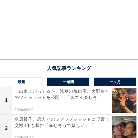
最新
一週間
一ヶ月
「出来上がってる〜」浅草の焼肉店、大野智と
のツーショットを公開！ 「スゴく楽しそ...
1
2026/08/08
水原希子、恋人とのラブラブショットに反響！
交際3年も報告「幸せそうで嬉しい」「...
2