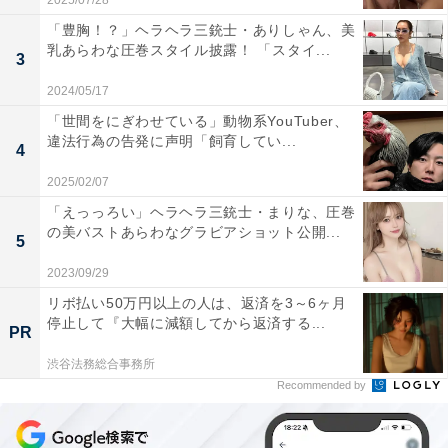
2025/07/28
「豊胸！？」ヘラヘラ三銃士・ありしゃん、美
乳あらわな圧巻スタイル披露！ 「スタイ...
3
2024/05/17
「世間をにぎわせている」動物系YouTuber、
違法行為の告発に声明「飼育してい...
4
2025/02/07
「えっっろい」ヘラヘラ三銃士・まりな、圧巻
の美バストあらわなグラビアショット公開...
5
2023/09/29
リボ払い50万円以上の人は、返済を3～6ヶ月
停止して『大幅に減額してから返済する...
PR
渋谷法務総合事務所
Recommended by