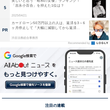
美しいと思う「昭和の女優」ランキング！
をもち個人的にイベントへ参加している。現在の所有車
「吉永小百合」を抑えた1位は？
5
はスズキ ワゴンR（MH95S）。各地のアニメ作品の舞台
2025/04/21
となった場所を聖地巡礼すべくドライブに出かける。
カードローン50万円以上の人は、返済を3～6
ヶ月停止して『大幅に減額してから返済...
PR
次ページ
5位までのランキング結果を見る
渋谷法務総合事務所
Recommended by
注目の連載