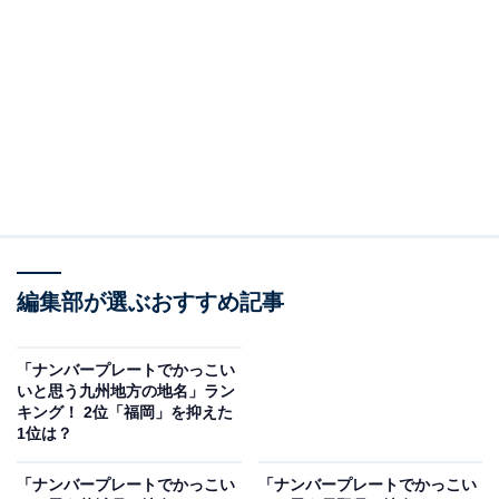
2位は「白河」でした。
「白河市」は、古くから交通の要衝として発展してきた
歴史と文化が息づいている高原都市です。
アンケートの回答者からは「白河の関という言葉からか
っこよさを連想させるから」（新潟県／30代女性）、
「シンプルながら歴史がありそうな感じでかっこいい」
（岡山県／30代男性）、「白河の関というフレーズは全
国的にも知られている歴史的な文言なので、かっこいい
編集部が選ぶおすすめ記事
印象」（福島県／30代女性）、「漢字のイメージ的に上
品で綺麗な感じがする」（熊本県／30代女性）などのコ
「ナンバープレートでかっこい
いと思う九州地方の地名」ラン
メントが見受けられました。
キング！ 2位「福岡」を抑えた
1位は？
「ナンバープレートでかっこい
「ナンバープレートでかっこい