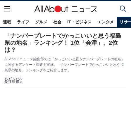
連載
ライフ
グルメ
社会
IT・ビジネス
エンタメ
リサ
「ナンバープレートでかっこいいと思う福島
県の地名」ランキング！ 1位「会津」、2位
は？
All About ニュース編集部では「かっこいいと思うナンバープレートの地名」
に関するアンケート調査を実施。「ナンバープレートでかっこいいと思う福
島県の地名」ランキングをご紹介します。
2024.02.06
長谷川 優人