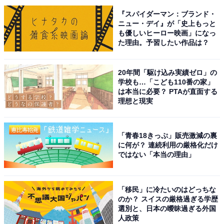
『スパイダーマン：ブランド・
ニュー・デイ』が「史上もっと
も優しいヒーロー映画」になっ
た理由。予習したい作品は？
こちらもおすすめ
「ナンバープレートでかっこいいと思う首都圏
の地名」ランキング！ 2位「世田谷」を抑えた1
20年間「駆け込み実績ゼロ」の
位は？
学校も…「こども110番の家」
は本当に必要？ PTAが直面する
理想と現実
「青春18きっぷ」販売激減の裏
に何が？ 連続利用の厳格化だけ
ではない「本当の理由」
1
2
「移民」に冷たいのはどっちな
のか？ スイスの厳格過ぎる学歴
選別と、日本の曖昧過ぎる外国
人政策