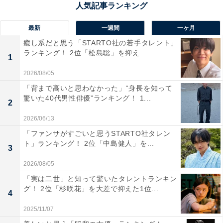
の「裏磐梯」、「磐梯山」と「猪苗代湖」などを連想す
る人が多いのではないでしょうか。
最新
一週間
一ヶ月
癒し系だと思う「STARTO社の若手タレント」
アンケートの回答者からは、「会津藩のイメージがある
ランキング！ 2位「松島聡」を抑え...
1
から」（山口県／50代男性）、「幕末が好きな人からす
2026/08/05
るとなんだか強そうな感じがする」（千葉県／20代女
「背まで高いと思わなかった」“身長を知って
性）、「戊辰戦争の会津若松城のイメージがあるから」
驚いた40代男性俳優”ランキング！ 1...
2
（滋賀県／60代女性）、「漢字の響きも見た目も渋くて
2026/06/13
格好いい」（大阪府／30代女性）などの声が集まりまし
「ファンサがすごいと思うSTARTO社タレン
た。
ト」ランキング！ 2位「中島健人」を...
3
※回答者コメントは原文ママです
2026/08/05
「実は二世」と知って驚いたタレントランキン
グ！ 2位「杉咲花」を大差で抑えた1位...
この記事の筆者：長谷川 優人
4
1990年生まれ。30代突入と同時期に未経験でライター業
2025/11/07
を開始。日常系アニメと車好き。女性声優さんにも関心