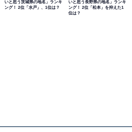
いと思う茨城県の地名」ランキ
いと思う長野県の地名」ランキ
ング！ 2位「水戸」、1位は？
ング！ 2位「松本」を抑えた1
位は？
1位：会津
1位は「会津」でした。
会津若松市をはじめとした「会津エリア」には知名度の
高い観光スポットが多数存在します。会津の歴史を語る
に外せない「鶴ケ城」、五色沼に代表される自然が魅力