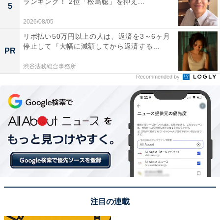
ランキング！ 2位「松島聡」を抑え...
5
View this post on Instagram
2026/08/05
リボ払い50万円以上の人は、返済を3～6ヶ月
停止して『大幅に減額してから返済する...
PR
渋谷法務総合事務所
Recommended by
A post shared by 皆藤愛子（かいとうあいこ） (@aiko_kaito_offici
1位は、「皆藤愛子」さんでした！
セントフォース所属のフリーアナウンサー。2005年から
『めざましテレビ』（フジテレビ系）のお天気キャスタ
注目の連載
ーとしてキャリアをスタートし、『めざましどようび』