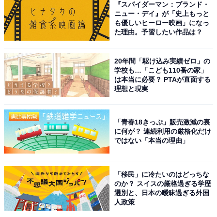
『スパイダーマン：ブランド・
や『めざましテレビ アクア』のメインキャスターも歴任
ニュー・デイ』が「史上もっと
しています。
も優しいヒーロー映画」になっ
た理由。予習したい作品は？
現在も、『ゴゴスマ ～GOGO！Smile！～』（TBS系）
や『書道｜書はアートだ！～書写から書道へ～』
20年間「駆け込み実績ゼロ」の
学校も…「こども110番の家」
（NHK）、『皆藤愛子の窓café ～窓辺でcafé time～』
は本当に必要？ PTAが直面する
（TOKYO FM）など、幅広い番組で活躍中です。
理想と現実
自由回答を見ると、「優しい雰囲気で安心感のある方だ
「青春18きっぷ」販売激減の裏
と信頼できる」（30代女性／千葉県）や、「アナウンサ
に何が？ 連続利用の厳格化だけ
ではない「本当の理由」
ーとしてもお天気キャスターとしても知性があり落ち着
いて聞くことができるため」（20代女性／福岡県）とい
ったコメントが寄せられていました。
「移民」に冷たいのはどっちな
のか？ スイスの厳格過ぎる学歴
選別と、日本の曖昧過ぎる外国
※コメントは全て原文ママです
人政策