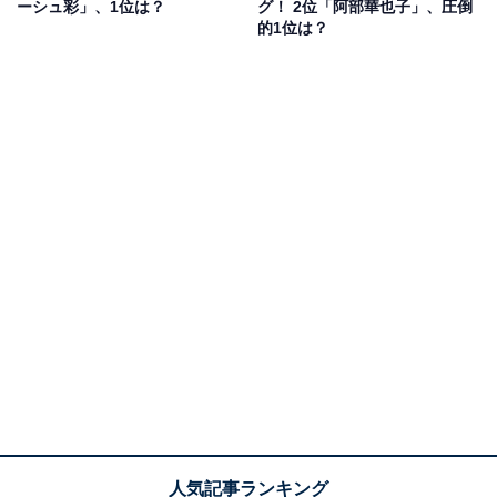
ーシュ彩」、1位は？
グ！ 2位「阿部華也子」、圧倒
Vlogなど身近な話題を中心に配信し、登録者も20万人に
的1位は？
迫る勢いです。
アンケート回答を見ると「阿部さんはお天気キャスター
を長く続けていた印象があります。長かった分、愛着も
湧いていました」（30代女性／広島県）や、「とにかく
可愛いくて癒されるからです。可愛いのに毒舌なところ
も面白くて好き」（20代女性／福島県）といったコメン
トが寄せられていました。