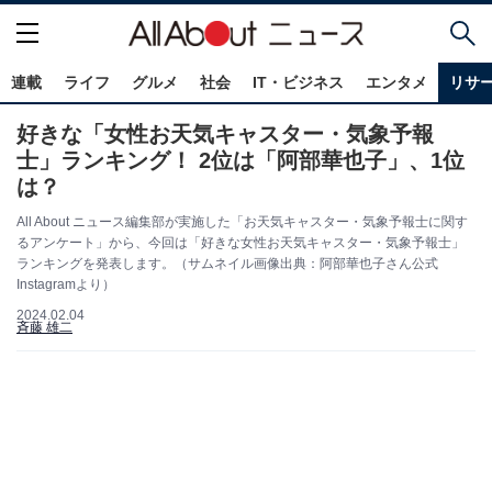
連載
ライフ
グルメ
社会
IT・ビジネス
エンタメ
リサ
好きな「女性お天気キャスター・気象予報
士」ランキング！ 2位は「阿部華也子」、1位
は？
All About ニュース編集部が実施した「お天気キャスター・気象予報士に関す
るアンケート」から、今回は「好きな女性お天気キャスター・気象予報士」
ランキングを発表します。（サムネイル画像出典：阿部華也子さん公式
Instagramより）
2024.02.04
斉藤 雄二