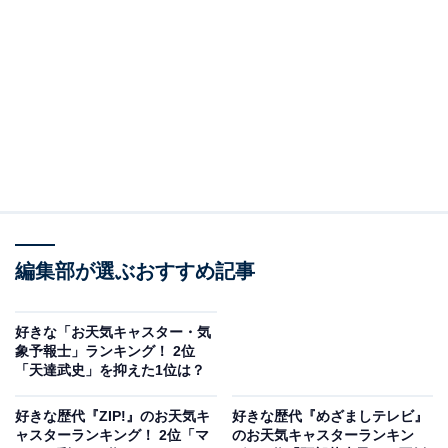
A post shared by 阿部華也子（あべかやこ） (@kayakoabeofficial
2位には、「阿部華也子」さんがランクイン！
編集部が選ぶおすすめ記事
2016〜2022年まで『めざましテレビ』（フジテレビ系）
のお天気キャスターを務め、2024年現在は、『めざまし
好きな「お天気キャスター・気
どようび』のメインキャスターとして活躍中です。
象予報士」ランキング！ 2位
「天達武史」を抑えた1位は？
自身のYouTubeチャンネル「かやちゃんねる」も運営し
好きな歴代『ZIP!』のお天気キ
好きな歴代『めざましテレビ』
ており、約週2本というペースで更新中。近況報告や
ャスターランキング！ 2位「マ
のお天気キャスターランキン