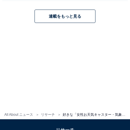
この記事の筆者：斉藤 雄二 プロフィール
新潟出身、静岡在住の元プロドラマー。ライター執筆歴
連載をもっと見る
は約8年。趣味は読書とフィットネスとfiat500でドライ
ブに出かけること。最近はeSportsの試合観戦が楽しみで
す。メインMCを担当するPodcast番組「だいたい二畳半
｜ホントは面白い住まいの話」をSpotifyやApplePodcast
で配信中！
8位までの全ランキング結果を見
次ページ
る
All About ニュース
リサーチ
好きな「女性お天気キャスター・気象予報士」ランキング！ 2位は「阿部華也子」、1位は？