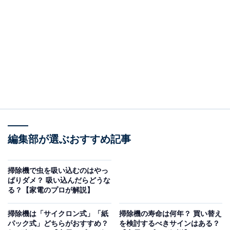
（回答）
フィルターやヘッドのつまりを解消することで改善
できる場合があります。
どういうことなのか、以下で詳しく解説します。
まずはフィルターやヘッドなどをチェック
掃除機の吸引力が低下したと感じた場合、「サイクロン
式」「紙パック式」それぞれに対応する方法がありま
編集部が選ぶおすすめ記事
す。
掃除機で虫を吸い込むのはやっ
サイクロン式の場合、「フィルター」をチェックしまし
ぱりダメ？ 吸い込んだらどうな
る？【家電のプロが解説】
ょう。ダストケースにフィルターが付いているモデルの
場合、サイクロン部で取り除けなかった細かいホコリが
掃除機は「サイクロン式」「紙
掃除機の寿命は何年？ 買い替え
フィルターでせき止められるようになっており、このフ
パック式」どちらがおすすめ？
を検討するべきサインはある？