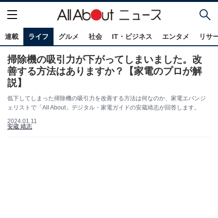
連載
ライフ
グルメ
社会
IT・ビジネス
エンタメ
リサ
掃除機の吸引力が下がってしまいました。改
善する方法はありますか？【家電のプロが解
説】
低下してしまった掃除機の吸引力を改善する方法は何なのか、家電エバンジ
ェリストで「All About」デジタル・家電ガイドの安蔵靖志が回答します。
2024.01.11
安蔵 靖志