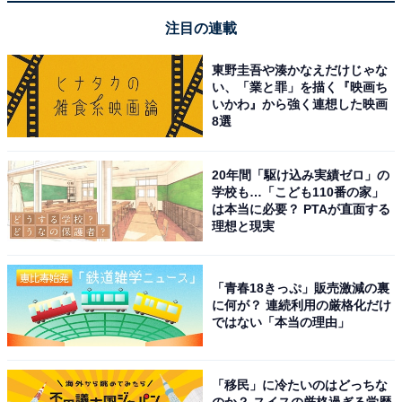
注目の連載
東野圭吾や湊かなえだけじゃな
い、「業と罪」を描く『映画ち
いかわ』から強く連想した映画
8選
故障や寿命の場合も。修理や買い替えを検討しま
20年間「駆け込み実績ゼロ」の
しょう
学校も…「こども110番の家」
は本当に必要？ PTAが直面する
理想と現実
これらの対策を施しても吸引力が戻らない場合、掃除機
本体の故障や寿命が近い可能性があります。その場合は
「青春18きっぷ」販売激減の裏
メーカーに修理を依頼するか、買い替えを検討しましょ
に何が？ 連続利用の厳格化だけ
う。
ではない「本当の理由」
この記事の筆者：
安蔵 靖志
「移民」に冷たいのはどっちな
のか？ スイスの厳格過ぎる学歴