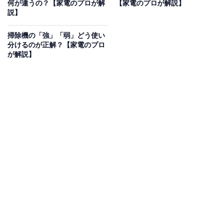
何が違うの？【家電のプロが解
【家電のプロが解説】
ィルターがホコリで目詰まりすると吸引力が著しく低下
説】
してしまいます。掃除の方法は製品によってさまざまな
ので、取扱説明書などを見てしっかりと掃除してくださ
掃除機の「強」「弱」どう使い
分けるのが正解？【家電のプロ
い。一目でホコリがビッシリと付いているのが分かるく
が解説】
らいの状態であれば、フィルター掃除によって吸引力が
大幅に改善する場合があります。
紙パック式の場合、紙パックそのものが吸引したゴミや
ホコリを収集するフィルターになっています。そのた
め、紙パックにゴミやホコリがたまると吸引力が低下し
てしまいます。まずは紙パックにゴミやホコリがパンパ
ンに詰まっていないか確認しましょう。もしたっぷりと
詰まっている場合、紙パックを捨てて新品に交換するこ
とで吸引力が大幅に改善できる場合があります。