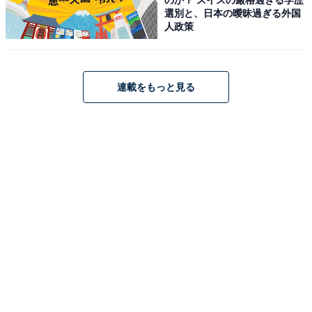
ビジネス・IT系出版社で編集記者を務めた後、フリ
選別と、日本の曖昧過ぎる外国
ーランスに。記事執筆のほか、テレビやラジオ、新
人政策
聞、雑誌など多数のメディアに出演。ラジオ番組の
家電コーナーの構成なども手掛ける。
連載をもっと見る
こちらもおすすめ
「高い掃除機」「安い掃除機」は何が違う？
「高いから良い」とは限らない？ 【家電のプロ
が解説】