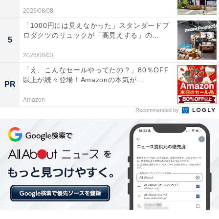
てしまうと、清掃力や吸引力が大幅に低下してしまいま
2026/08/08
す。メインノズルからブラシを取り外して、ゴミやホコ
「1000円には見えなかった」スタンダードプ
リが詰まっていないかチェックしましょう。もし詰まっ
ロダクツのリュックが「高見えする」の...
5
ている場合は取り除いて、うまく回転するかどうかを確
2026/08/03
認してください。
「え、こんなセールやってたの？」80％OFF
以上が続々登場！Amazonの本気が...
PR
そのほか、延長管やホースなども同様です。大きめのゴ
Amazon
ミが詰まってしまうと吸引力が低下するため、詰まって
Recommended by
いないか目視などで確認してください。詰まっている場
合は取り除きましょう。