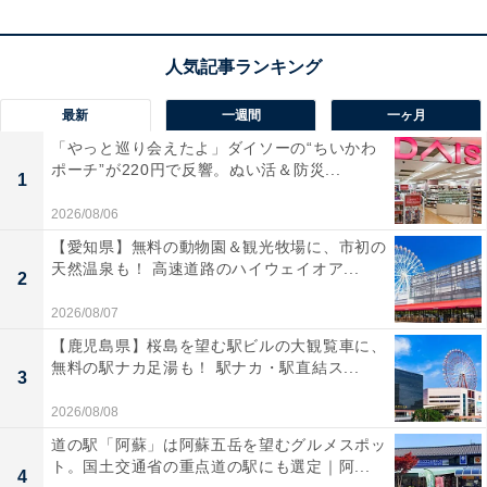
最新
一週間
一ヶ月
「やっと巡り会えたよ」ダイソーの“ちいかわ
ポーチ”が220円で反響。ぬい活＆防災...
1
2026/08/06
【愛知県】無料の動物園＆観光牧場に、市初の
天然温泉も！ 高速道路のハイウェイオア...
2
2026/08/07
メインノズルのブラシ、延長管もチェック
【鹿児島県】桜島を望む駅ビルの大観覧車に、
無料の駅ナカ足湯も！ 駅ナカ・駅直結ス...
3
それでも改善しない場合は、メインノズルの詰まりなど
をチェックしましょう。特にモーターでノズルのブラシ
2026/08/08
が回転するモデルの場合、紙やプラスチック、ビニール
道の駅「阿蘇」は阿蘇五岳を望むグルメスポッ
ト。国土交通省の重点道の駅にも選定｜阿...
などの大きめのゴミが詰まってブラシが回転しなくなっ
4