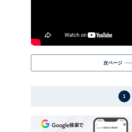
次ページ
1