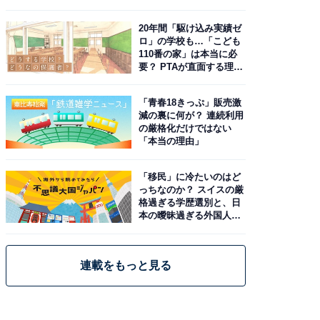
由。予習したい作品は？
20年間「駆け込み実績ゼ
ロ」の学校も…「こども
110番の家」は本当に必
要？ PTAが直面する理想
と現実
「青春18きっぷ」販売激
減の裏に何が？ 連続利用
の厳格化だけではない
「本当の理由」
「移民」に冷たいのはど
っちなのか？ スイスの厳
格過ぎる学歴選別と、日
本の曖昧過ぎる外国人政
策
連載をもっと見る