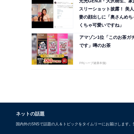
元光GENJI・大沢樹生、家
スリーショット披露！ 美人
妻の顔出しに「奥さんめち
くちゃ可愛いですね」
アマゾン1位「このお茶ガ
です」噂のお茶
PR(ハーブ健康本舗)
ネットの話題
国内外のSNSで話題の人＆トピックをタイムリーにお届けします