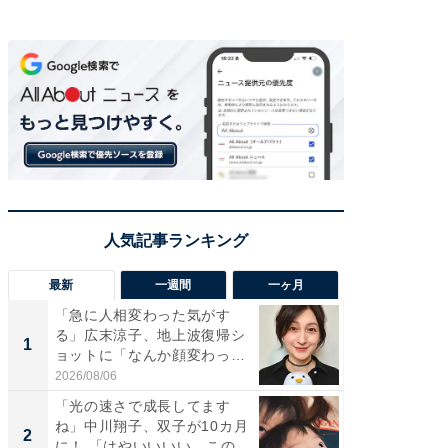
最新
一週間
一ヶ月
「急に人相変わった気がす
「さす
る」広末涼子、地上波復帰シ
は」高
1
1
ョットに「なんか顔変わっ
災地を
た」の...
「カ...
2026/08/06
2026/08/0
「光の速さで成長してます
「女の
ね」中川翔子、双子が10カ月
介、バ
2
2
に！ 「はやいいいい この
らのプレ