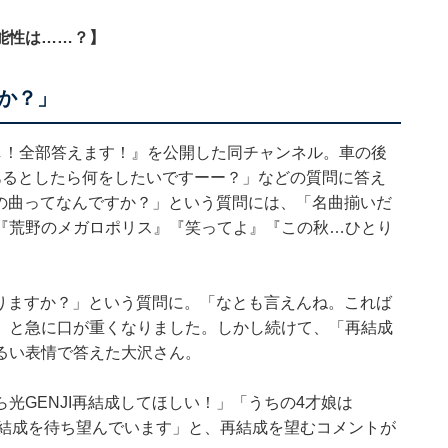
能性は……？】
すか？」
し！全部答えます！』を公開した同チャンネル。車の後
あるとしたら何をしたいですーー？」などの質問に答え
りの曲ってなんですか？」という質問には、「名曲揃いだ
『荒野のメガロポリス』『笑ってよ』『この秋…ひとり
ありますか？」という質問に。「なとも言えんね。これば
」と急に口が重くなりました。しかし続けて、「再結成
るい表情で答えた大沢さん。
光GENJI再結成してほしい！」「うちの4才娘は
た。再結成を待ち望んでいます」と、再結成を望むコメントが