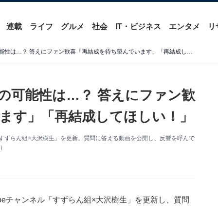
連載
ライフ
グルメ
社会
IT・ビジネス
エンタメ
リ
大沢樹生、光GENJI再結成の可能性は…？ 答えにファン歓喜「再結成を待ち望んでいます」「再結成してほしい！」
成の可能性は…？ 答えにファン歓
ます」「再結成してほしい！」
ンネル「すずらん組×大沢樹生」を更新。質問に答える動画を公開し、反響を呼んで
）
uTubeチャンネル「すずらん組×大沢樹生」を更新し、質問