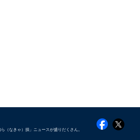
知ら（なきゃ）損」ニュースが盛りだくさん。