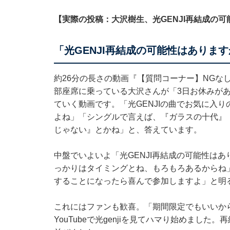
【実際の投稿：大沢樹生、光GENJI再結成の可
「光GENJI再結成の可能性はありま
約26分の長さの動画『【質問コーナー】NGな
部座席に乗っている大沢さんが「3日お休みが
ていく動画です。「光GENJIの曲でお気に入
よね」「シングルで言えば、『ガラスの十代』
じゃない』とかね」と、答えています。
中盤でいよいよ「光GENJI再結成の可能性は
っかりはタイミングとね、もろもろあるからね
することになったら喜んで参加しますよ」と明
これにはファンも歓喜。「期間限定でもいいから
YouTubeで光genjiを見てハマり始めまし