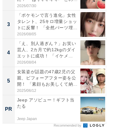
前...
愛...
2026/07/30
2026/08/0
「ポケモンで言う進化」女性
「好感
タレント、25キロ増量ショッ
や、“マ
3
3
トに反響！ 「全然パーツ埋...
画変更
財...
2026/08/05
2026/07/3
「え、別人過ぎん？」お笑い
「脚が
芸人、2カ月で約12kgのダイ
横川尚
4
4
エットに成功！ 「イケメ...
ムキな姿
刃...
2026/08/04
2026/08/0
女装姿が話題の47歳2児の父
「2人と
親、ビフォーアフター姿を公
團十郎
5
5
開！ 「素顔もお美しくて納...
「後ろ
「...
2025/06/12
2026/08/0
Jeep アソビュー！ギフト当
シェア別荘
たる
wners
PR
PR
Jeep Japan
COCO VIL
Recommended by