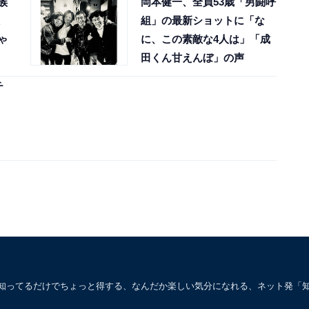
族
岡本健一、全員53歳「男闘呼
組」の最新ショットに「な
ゃ
に、この素敵な4人は」「成
田くん甘えんぼ」の声
チ
。知ってるだけでちょっと得する、なんだか楽しい気分になれる、ネット発「