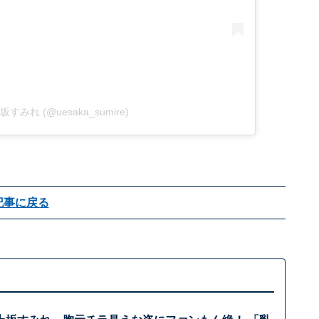
y 上坂すみれ (@uesaka_sumire)
記事に戻る