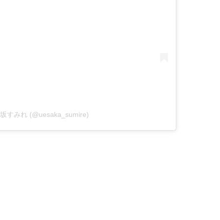
y 上坂すみれ (@uesaka_sumire)