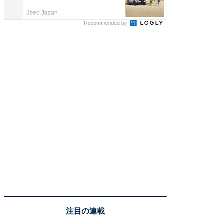
は
Jeep Japan
FINCHI o
Recommended by
注目の連載