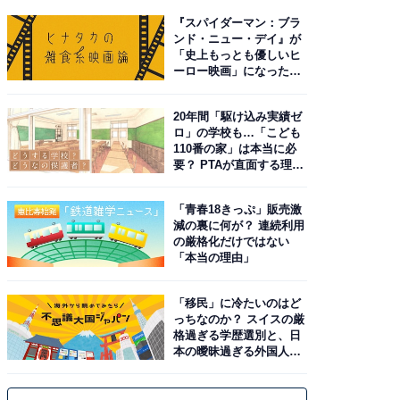
『スパイダーマン：ブラ
ンド・ニュー・デイ』が
「史上もっとも優しいヒ
ーロー映画」になった理
由。予習したい作品は？
20年間「駆け込み実績ゼ
ロ」の学校も…「こども
110番の家」は本当に必
要？ PTAが直面する理想
と現実
「青春18きっぷ」販売激
減の裏に何が？ 連続利用
の厳格化だけではない
「本当の理由」
「移民」に冷たいのはど
っちなのか？ スイスの厳
格過ぎる学歴選別と、日
本の曖昧過ぎる外国人政
策