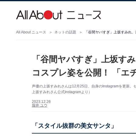
All About ニュース
ネットの話題
「谷間ヤバすぎ」上坂すみれ、
「谷間ヤバすぎ」上坂すみ
コスプレ姿を公開！ 「エ
声優の上坂すみれさんは12月25日、自身のInstagramを
上坂すみれさん公式Instagramより）
2023.12.26
堀井 ユウ
「スタイル抜群の美女サンタ」