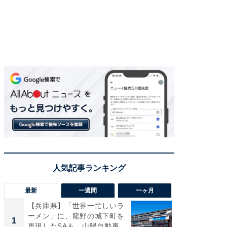
最新
一週間
一ヶ月
【兵庫県】「世界一忙しいラ
「気に
ーメン」に、龍野の城下町を
る〜」3
1
1
再現したSAも。山陽自動車
バー」