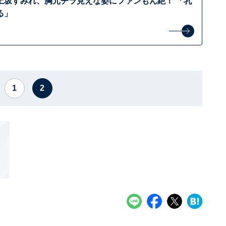
上坂すみれ、胸元チラ見えな姿にファンもん絶！ 「乳
る」
1
2