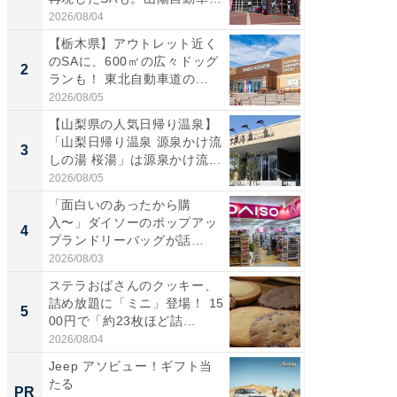
道...
好...
2026/08/04
2026/07/3
【栃木県】アウトレット近く
【三重
のSAに、600㎡の広々ドッグ
「鈴鹿天
2
2
ランも！ 東北自動車道の...
は100
2026/08/05
2026/08/0
【山梨県の人気日帰り温泉】
「ミニオ
「山梨日帰り温泉 源泉かけ流
ッグ！ 
3
3
しの湯 桜湯」は源泉かけ流...
ど、夏限
2026/08/05
2026/08/0
「面白いのあったから購
ステラ
入〜」ダイソーのポップアッ
詰め放題
4
4
プランドリーバッグが話
00円で「
題。“さま...
2026/08/03
2026/08/0
ステラおばさんのクッキー、
【埼玉
詰め放題に「ミニ」登場！ 15
「行田天
5
5
00円で「約23枚ほど詰...
は和の
が...
2026/08/04
2026/08/0
Jeep アソビュー！ギフト当
【西野
たる
を追求
PR
PR