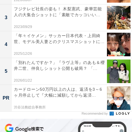
2026/08/07
フジテレビ社長の姿も！ 木梨憲武、豪華芸能
人の大集合ショットに「素敵でカッコいい...
3
2023/09/29
「年々イケメン」サッカー日本代表・上田綺
世、モデル美人妻とのクリスマスショットに...
4
2025/12/26
「別れたんですか？」『ラヴ上等』のあも＆櫻
井二世、仲良しショット公開も破局？ 「...
5
2026/01/22
カードローン50万円以上の人は、返済を3～6
ヶ月停止して『大幅に減額してから返済...
PR
渋谷法務総合事務所
Recommended by