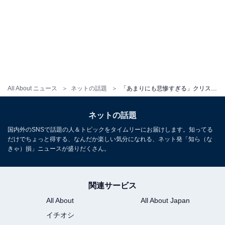
All About ニュース
ネットの話題
「あまりにも悲惨すぎる」クリスマスケーキ巡り、高島屋が謝罪「一部の商品が崩れていたことが判明」
ネットの話題
国内外のSNSで話題の人＆トピックをタイムリーにお届けします。知ってる
だけでちょっと得する、なんだか楽しい気分になれる、ネット発「知ら（な
きゃ）損」ニュースが盛りだくさん。
関連サービス
All About
All About Japan
イチオシ