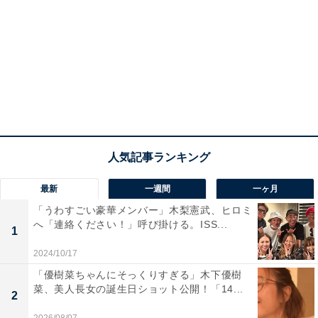
最新
一週間
一ヶ月
「うわすごい豪華メンバー」木梨憲武、ヒロミ
へ「連絡ください！」呼び掛ける。ISS...
1
2024/10/17
「優樹菜ちゃんにそっくりすぎる」木下優樹
菜、美人長女の誕生日ショット公開！「14...
2