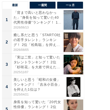
最新
一週間
一ヶ月
「背まで高いと思わなかっ
「癒し系
た」“身長を知って驚いた40
タレント
1
1
代男性俳優”ランキング！ 1...
「井ノ原
2026/06/13
2026/08/0
癒し系だと思う「STARTO社
ギャップ
の若手タレント」ランキン
RTO社
2
2
グ！ 2位「松島聡」を抑え...
キング！
2026/08/05
2026/08/0
「実は二世」と知って驚いた
癒し系だ
タレントランキング！ 2位
の若手
3
3
「杉咲花」を大差で抑えた1
グ！ 2
位...
2025/11/07
2026/08/0
美しいと思う「昭和の女優」
「ギャッ
ランキング！ 「吉永小百合」
RTO社
4
4
を抑えた1位は？
グ！ 2
2025/04/21
2026/07/3
身長を知って驚いた「20代女
「世界で
性俳優」ランキング！ 2位
ARTO
5
5