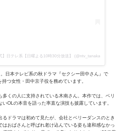
公式】日テレ系【日曜よる10時30分放送】 (@ntv_tanakasan)
た。日本テレビ系の秋ドラマ『セクシー田中さん』で
を持つ女性・田中京子役を務めています。
も多くの人に支持されている木南さん。本作では、ベリ
ないOLの本音を語った率直な演技も披露しています。
出るドラマは初めて見たが、会社とベリーダンスのとき
ではおばさんと呼ばれ老け込んでいる姿も違和感なかっ