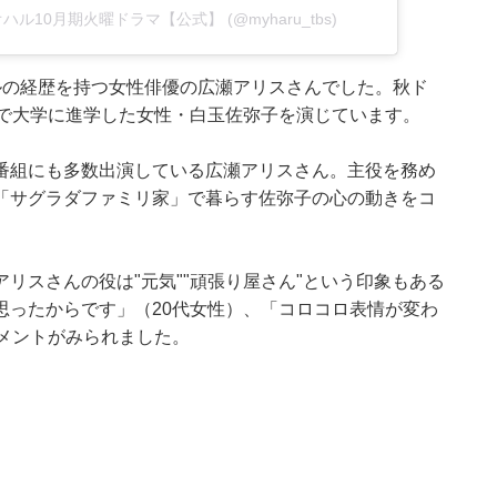
アオハル10月期火曜ドラマ【公式】 (@myharu_tbs)
ルの経歴を持つ女性俳優の広瀬アリスさんでした。秋ド
歳で大学に進学した女性・白玉佐弥子を演じています。
番組にも多数出演している広瀬アリスさん。主役を務め
「サグラダファミリ家」で暮らす佐弥子の心の動きをコ
リスさんの役は"元気""頑張り屋さん"という印象もある
思ったからです」（20代女性）、「コロコロ表情が変わ
メントがみられました。