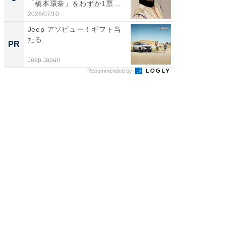
「橋本環奈」をわずか1票
グ！ 2
差...
2026/07/10
2026/08/0
Jeep アソビュー！ギフト当
管理職に
たる
最低限や
PR
PR
と、NG
Jeep Japan
ビズヒン
Recommended by