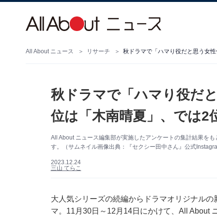
All About ニュース
リサーチ
秋ドラマで「ハマり役だと思う女性
秋ドラマで「ハマり役だと
位は「木南晴夏」、では2
All About ニュース編集部が実施したアンケートの集計結
す。（サムネイル画像出典：『セクシー田中さん』公式Instagr
2023.12.24
三山 てらこ
大人気シリーズの続編からドラマオリジナルの新
マ。11月30日～12月14日にかけて、All A