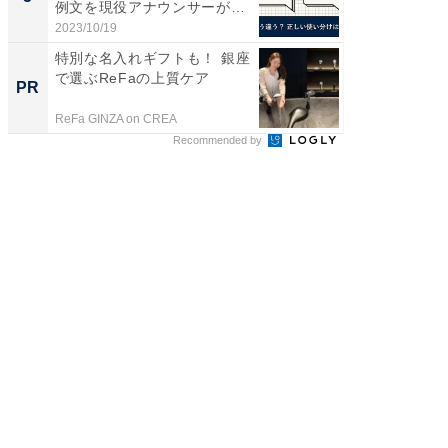
例文を現役アナウンサーが解
層水風
説
帰...
2023/10/19
2026/08/0
特別な名入れギフトも！ 銀座
上質な眠
で選ぶReFaの上質ケア
座で体感
PR
PR
ReFa GINZA on CREA
ReFa GIN
Recommended by