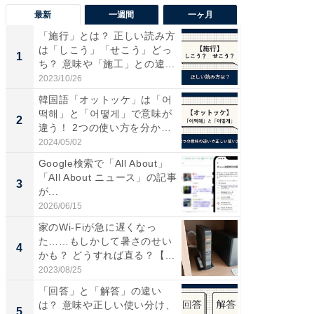
最新
一週間
一ヶ月
「施行」とは？ 正しい読み方
【兵庫
は「しこう」「せこう」どっ
ーメン
1
1
ち？ 意味や「施工」との違...
再現した
道...
2023/10/26
2026/08/0
韓国語「オットッケ」は「어
【三重
떡해」と「어떻게」で意味が
の直営
2
2
違う！ 2つの使い方を分か
ダ大判焼
り...
伊...
2024/05/02
2026/08/0
Google検索で「All About」
【千葉県
「All About ニュース」の記事
級マー
3
3
が...
ノベし
ー...
2026/06/15
2026/08/0
家のWi-Fiが急に遅くなっ
「100
た……もしかして暑さのせい
スタン
4
4
かも？ どうすれば直る？【...
ュックが
2023/08/25
2026/08/0
「回答」と「解答」の違い
立山連
は？ 意味や正しい使い分け、
風呂に、
5
5