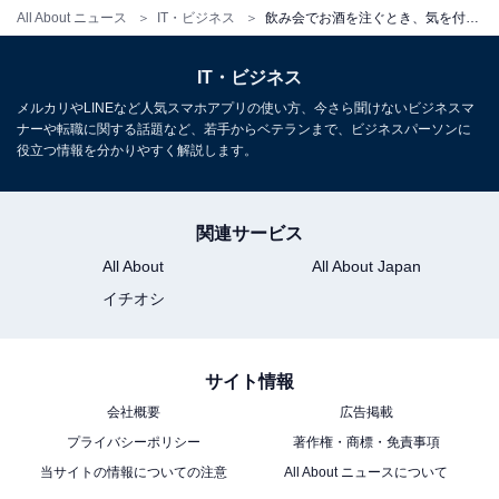
All About ニュース
IT・ビジネス
飲み会でお酒を注ぐとき、気を付けるべきことは？ 何分目まで注ぐ？【ビジネスマナーのプロが解説】
IT・ビジネス
メルカリやLINEなど人気スマホアプリの使い方、今さら聞けないビジネスマ
ナーや転職に関する話題など、若手からベテランまで、ビジネスパーソンに
役立つ情報を分かりやすく解説します。
関連サービス
All About
All About Japan
イチオシ
サイト情報
会社概要
広告掲載
プライバシーポリシー
著作権・商標・免責事項
当サイトの情報についての注意
All About ニュースについて