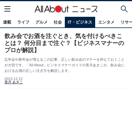
連載
ライフ
グルメ
社会
IT・ビジネス
エンタメ
リサ
飲み会でお酒を注ぐとき、気を付けるべきこ
とは？ 何分目まで注ぐ？【ビジネスマナーの
プロが解説】
忘年会や新年会が増えるこの記事、正しい飲み会のマナーを抑えておくこと
が大切です。「All About」ビジネスマナーガイドの美月あきこが、飲み会に
おけるお酒の正しい注ぎ方を解説します。
2023.12.22
美月 あきこ