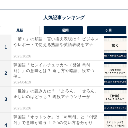
ワインは、専門のソムリエが注いでくれますが、自分で
相手のグラスに注ぐ場合は、ラベルが上になるように持
って注ぎます。ワインは泡立てないように静かに注いで
最新
一週間
一ヶ月
ください。量はグラスの半分より少なめにしましょう。
「驚く」の類語・言い換え表現は？ ビジネス
赤ワインの場合は、グラスの3分の1、白ワインの場合
やレポートで使える熟語や英語表現をアナ...
1
は、グラスの4分の1が目安。注いでもらう場合は、グラ
スを持ち上げたり触れないようにするのがマナーです。
2023/10/26
韓国語「センイルチュッカヘ（생일 축하
해）」の意味とは？ 返し方や略語、役立つ
2
例...
2024/04/19
「世論」の読み方は？ 「よろん」「せろん」
正しいのはどっち？ 現役アナウンサーが...
3
2023/10/26
韓国語「オットッケ」は「어떡해」と「어떻
게」で意味が違う！ 2つの使い方を分かり...
4