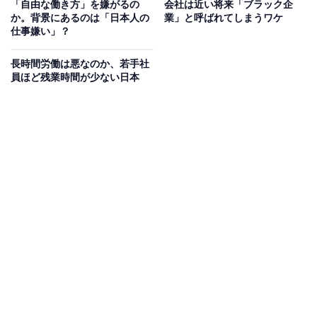
「自由な働き方」を嫌がるの
会社は近い将来「ブラック企
す。注ぐときは、瓶や缶を直接グラスにつけないように
か。背景にあるのは「日本人の
業」と呼ばれてしまうワケ
仕事嫌い」？
気を付けましょう。
長時間労働は悪なのか、若手社
員ほど残業時間が少ない日本
ワインは注いでもらう場合にも注意