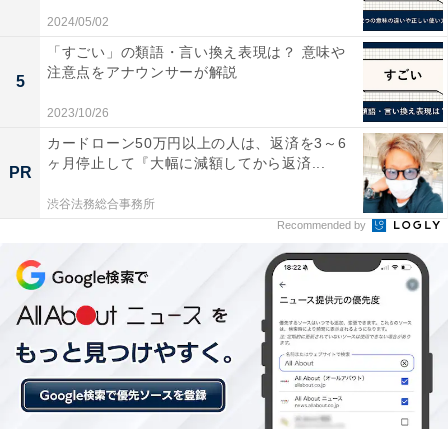
2024/05/02
「すごい」の類語・言い換え表現は？ 意味や
注意点をアナウンサーが解説
5
2023/10/26
日本酒はお猪口の8分目まで
カードローン50万円以上の人は、返済を3～6
ヶ月停止して『大幅に減額してから返済...
日本酒は、右手で徳利の真ん中ほどを持ち、左手を添え
PR
て注ぎます。量はお猪口の8分目程度が目安。お猪口を
渋谷法務総合事務所
テーブルに置いたまま注ぐのはマナー違反ですので、相
Recommended by
手がお猪口を持つまで待ってから注ぎます。熱燗の場合
は、熱いのでこぼさないように注意しましょう。
お酒の注ぎ方には、お酒の種類や場面によって異なるマ
ナーがあります。お酒のマナーを心得ておくことで、自
信をもって相手とのコミュニケーションを楽しむことが
できます。