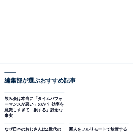
お酒を注ぐことは、相手に敬意や気遣いを示すマナ
ーの1つ。お酒の種類によって、注ぎ方や注意すべ
き点が異なります。ビール、ワイン、日本酒の注ぎ
方について解説しましょう。
ビールは瓶や缶をグラスにつけないように
相手のグラスが空になったら、注ぐ前に「お注ぎしまし
編集部が選ぶおすすめ記事
ょうか」と声をかけてください。瓶ビールの場合は、ラ
ベルを上に向けて右手で瓶の下の方を持ち、左手で注ぎ
口付近を支えるように持ちます。まずは相手のグラスに
飲み会は本当に「タイムパフォ
ーマンスが悪い」のか？ 効率を
勢いよく注ぎ、全体の3割程度の量に泡を立てたら、ゆ
意識しすぎて「損する」残念な
っくり注ぎましょう。缶ビールの場合は、グラスの3分
事実
の1まで勢いよく注いだら、泡が落ち着くのを待ってか
なぜ日本のおじさんはZ世代の
新人をフルリモートで放置する
らゆっくり注ぎます。こちらも泡の比率は3割程度で