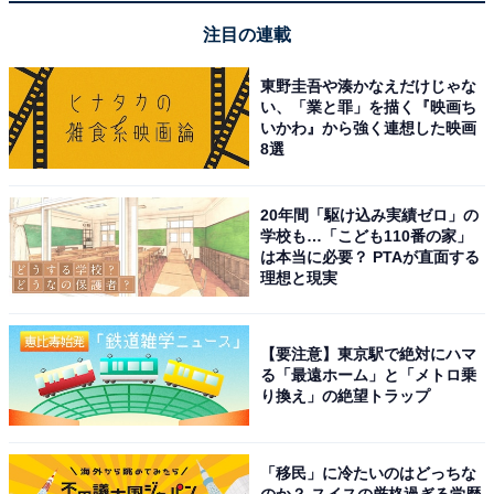
注目の連載
この記事の筆者：
美月 あきこ
17年間の国際線客室業務員経験をもとに人財育成ト
東野圭吾や湊かなえだけじゃな
い、「業と罪」を描く『映画ち
レーナーとして活躍。ベストセラーとなった「ファ
いかわ』から強く連想した映画
ーストクラスに乗る人のシンプルな習慣」執筆。日
8選
本経済新聞、日本商工会議所などでマナー記事を連
載。
20年間「駆け込み実績ゼロ」の
学校も…「こども110番の家」
は本当に必要？ PTAが直面する
理想と現実
こちらもおすすめ
会社の忘年会に参加したくありません。断った
らマナー違反ですか？【ビジネスマナーのプロ
【要注意】東京駅で絶対にハマ
が解説】
る「最遠ホーム」と「メトロ乗
り換え」の絶望トラップ
「移民」に冷たいのはどっちな
のか？ スイスの厳格過ぎる学歴