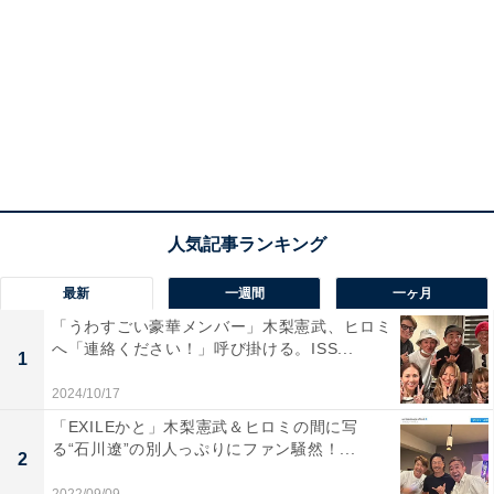
最新
一週間
一ヶ月
「うわすごい豪華メンバー」木梨憲武、ヒロミ
へ「連絡ください！」呼び掛ける。ISS...
1
2024/10/17
「EXILEかと」木梨憲武＆ヒロミの間に写
る“石川遼”の別人っぷりにファン騒然！...
2