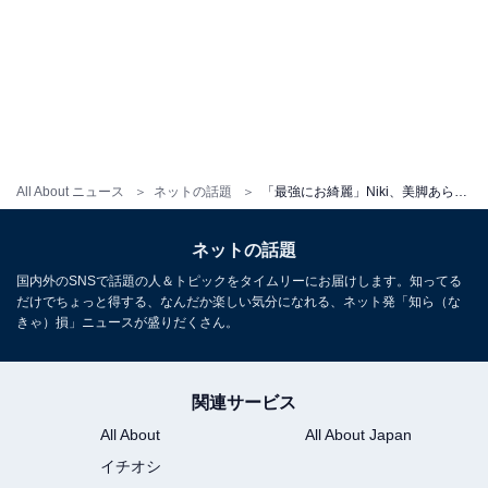
All About ニュース
ネットの話題
「最強にお綺麗」Niki、美脚あらわな超ミニ丈のゴルフウエア姿！ 「スタイル良すぎ」「美しすぎ」
ネットの話題
国内外のSNSで話題の人＆トピックをタイムリーにお届けします。知ってる
だけでちょっと得する、なんだか楽しい気分になれる、ネット発「知ら（な
きゃ）損」ニュースが盛りだくさん。
関連サービス
All About
All About Japan
イチオシ