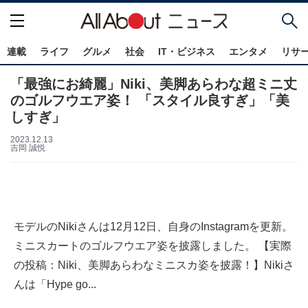
連載
ライフ
グルメ
社会
IT・ビジネス
エンタメ
リサ
「最強にお綺麗」Niki、美脚あらわな超ミニ丈
のゴルフウエア姿！ 「スタイル良すぎ」「美
しすぎ」
2023.12.13
吉岡 誠悦
モデルのNikiさんは12月12日、自身のInstagramを更新。
ミニスカートのゴルフウエア姿を披露しました。 【実際
の投稿：Niki、美脚あらわなミニスカ姿を披露！】Nikiさ
んは「Hype go...