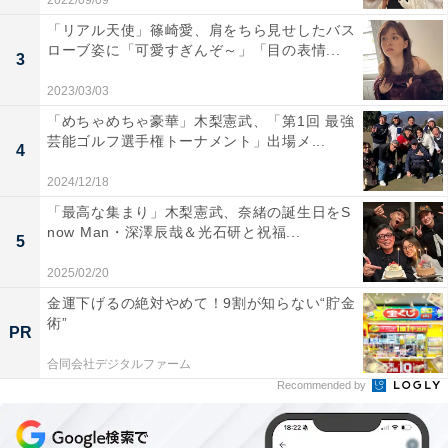
2022/09/09
「リアル天使」篠崎愛、肩をちら見せしたバス
ローブ姿に「可愛すぎんぞ～」「目の表情...
3
2023/03/03
「めちゃめちゃ豪華」木梨憲武、「第1回 最強
芸能ゴルフ選手権トーナメント」出場メ...
4
2024/12/18
「最高な集まり」木梨憲武、奈緒の誕生日をS
now Man・深澤辰哉＆光石研と祝福...
5
2025/02/20
金運下げるの絶対やめて！9割が知らない“貯金
術”
PR
合同会社デジタルファーム
Recommended by