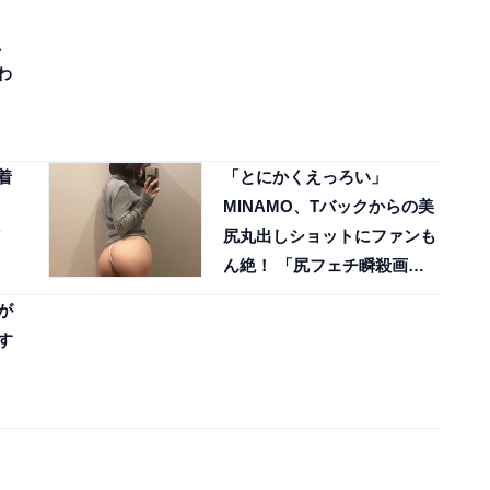
、
わ
着
「とにかくえっろい」
MINAMO、Tバックからの美
尻丸出しショットにファンも
ん絶！ 「尻フェチ瞬殺画
像」
が
す