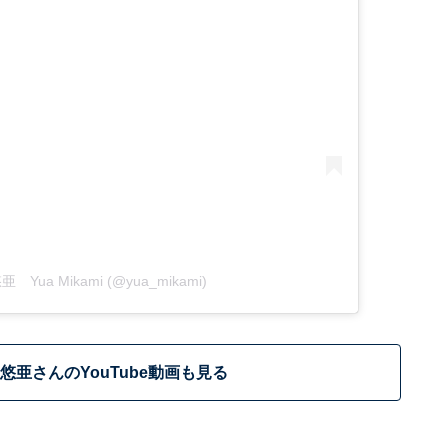
悠亜 Yua Mikami (@yua_mikami)
悠亜さんのYouTube動画も見る