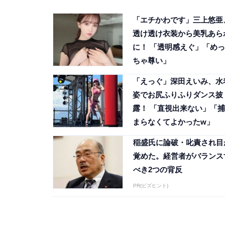
「エチかわです」三上悠亜
透け透け衣装から美乳あら
に！ 「透明感えぐ」「めっ
ちゃ尊い」
「えっぐ」深田えいみ、水
姿でお尻ふりふりダンス披
露！ 「直視出来ない」「捕
まらなくてよかったw」
稲盛氏に論破・叱責され目
覚めた。経営者がバランス
べき2つの背反
PR(ビズヒント)