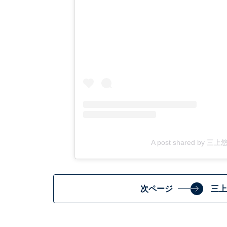
A post shared by 三上
次ページ
三上