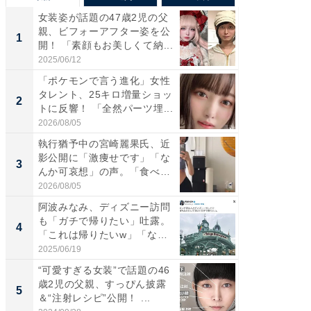
女装姿が話題の47歳2児の父
「さす
親、ビフォーアフター姿を公
は」高
1
1
開！ 「素顔もお美しくて納...
災地を
「カ...
2025/06/12
2026/08/0
「ポケモンで言う進化」女性
「女の
タレント、25キロ増量ショッ
介、バ
2
2
トに反響！ 「全然パーツ埋...
らのプレ
愛...
2026/08/05
2026/08/0
執行猶予中の宮崎麗果氏、近
「好感
影公開に「激痩せです」「な
や、“マ
3
3
んか可哀想」の声。「食べら
画変更
れ...
財...
2026/08/05
2026/07/3
阿波みなみ、ディズニー訪問
「脚が
も「ガチで帰りたい」吐露。
横川尚
4
4
「これは帰りたいw」「なん
ムキな姿
ち...
刃...
2025/06/19
2026/08/0
“可愛すぎる女装”で話題の46
「2人と
歳2児の父親、すっぴん披露
團十郎
5
5
＆“注射レシピ”公開！ ...
「後ろ