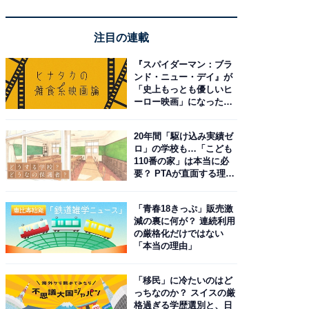
注目の連載
『スパイダーマン：ブラ
ンド・ニュー・デイ』が
「史上もっとも優しいヒ
ーロー映画」になった理
由。予習したい作品は？
20年間「駆け込み実績ゼ
ロ」の学校も…「こども
110番の家」は本当に必
要？ PTAが直面する理想
と現実
「青春18きっぷ」販売激
減の裏に何が？ 連続利用
の厳格化だけではない
「本当の理由」
「移民」に冷たいのはど
っちなのか？ スイスの厳
格過ぎる学歴選別と、日