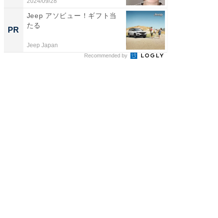
「...
2024/09/28
2026/08/0
Jeep アソビュー！ギフト当
【大人
たる
で快適
PR
PR
Jeep Japan
アイリス
Recommended by