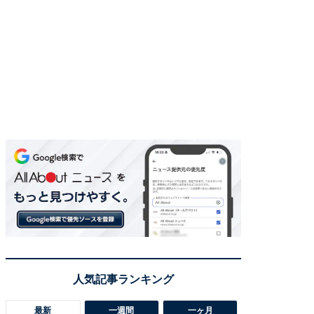
最新
一週間
一ヶ月