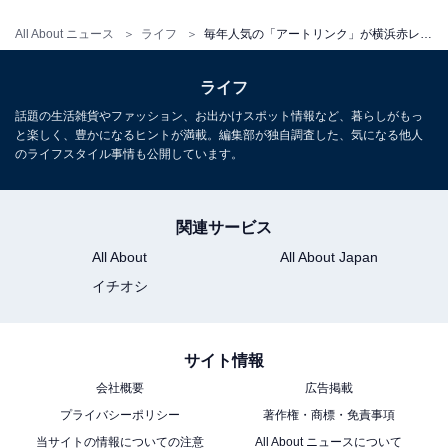
まる
All About ニュース
ライフ
毎年人気の「アートリンク」が横浜赤レンガ倉庫に出現！ 今年のアートは指で描いた女の子たちが躍動
ライフ
話題の生活雑貨やファッション、お出かけスポット情報など、暮らしがもっ
と楽しく、豊かになるヒントが満載。編集部が独自調査した、気になる他人
のライフスタイル事情も公開しています。
1
2
3
関連サービス
All About
All About Japan
イチオシ
サイト情報
会社概要
広告掲載
プライバシーポリシー
著作権・商標・免責事項
当サイトの情報についての注意
All About ニュースについて