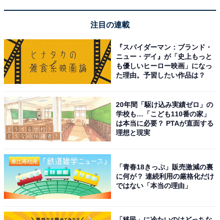
注目の連載
『スパイダーマン：ブランド・
ニュー・デイ』が「史上もっと
も優しいヒーロー映画」になっ
た理由。予習したい作品は？
20年間「駆け込み実績ゼロ」の
学校も…「こども110番の家」
は本当に必要？ PTAが直面する
外壁にも女の子たちが登場
理想と現実
横浜赤レンガ倉庫のアートリンクを飛び回ることで、さ
まざまな文化が織りなすキュートな友情を感じてほし
「青春18きっぷ」販売激減の裏
い、とビビさんはいいます。
に何が？ 連続利用の厳格化だけ
ではない「本当の理由」
ビビさんがフィンガーペインティ
次ページ
「移民」に冷たいのはどっちな