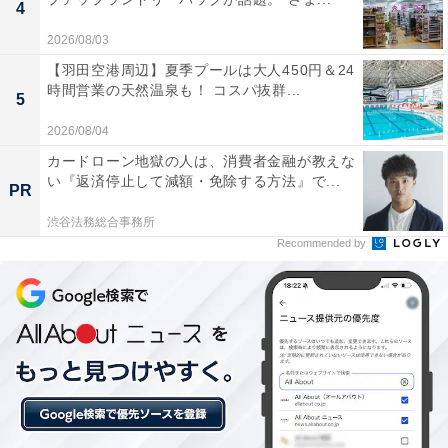
4
5人の女の子たちは1人ひとり異なる文化や民族性を表現
2026/08/03
アイススケートで観客たちが1番熱狂するのは高速で旋
【羽田空港周辺】夏季プールは大人450円＆24
回するスピン。ビビさんはこのスピンこそが「色彩に生
時間営業の天然温泉も！ コスパ抜群...
5
命を吹き込むエネルギー」だといいます。みんなが「ス
2026/08/04
ピンの天才」になれますように、との思いがテーマに込
カードローン地獄の人は、消費者金融が教えな
められています。
い『返済停止して減額・免除する方法』で...
PR
渋谷法務総合事務所
また、横浜は日本で最初に開港された貿易港の1つであ
Recommended by
り、古くからアメリカ軍基地があることから、中国人や
アメリカ人をはじめ多くの国や地域の人の居住地となっ
ています。5人の女の子たちは、1人ひとり異なる文化や
民族性を表現。