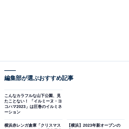
ボレーションが楽しめる屋外スケートリンクです。
編集部が選ぶおすすめ記事
こんなカラフルな山下公園、見
たことない！ 「イルミーヌ・ヨ
コハマ2023」は圧巻のイルミネ
フィンガーペインティングで作品を描く、ビビ・レイさん
ーション
19回目を迎える今回は、東京を拠点にグローバルに活躍
横浜赤レンガ倉庫「クリスマス
【横浜】2023年新オープンの
するポルトガル系中国人のアーティスト、ビビ・レイさ