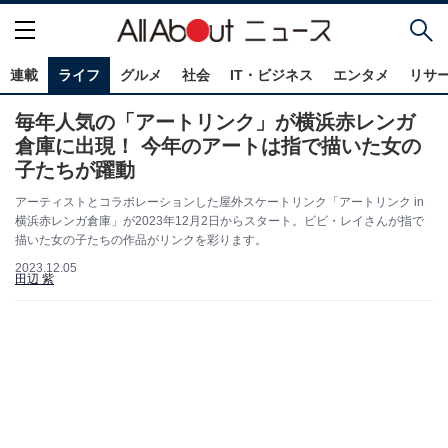
連載
ライフ
グルメ
社会
IT・ビジネス
エンタメ
リサ
毎年人気の「アートリンク」が横浜赤レンガ
倉庫に出現！ 今年のアートは指で描いた女の
子たちが躍動
アーティストとコラボレーションした屋外スケートリンク「アートリンク in
横浜赤レンガ倉庫」が2023年12月2日からスタート。ビビ・レイさんが指で
描いた女の子たちの作品がリンクを彩ります。
2023.12.05
田辺 紫