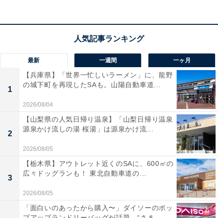
テーマは「SPIN GENIUS（スピンの天才）」
最新
一週間
一ヶ月
【兵庫県】「世界一忙しいラーメン」に、龍野
の城下町を再現したSAも。山陽自動車道...
1
2026/08/04
【山梨県の人気日帰り温泉】「山梨日帰り温泉
源泉かけ流しの湯 桜湯」は源泉かけ流...
2
2026/08/05
【栃木県】アウトレット近くのSAに、600㎡の
広々ドッグランも！ 東北自動車道の...
3
2026/08/05
「面白いのあったから購入〜」ダイソーのポッ
プアップランドリーバッグが話題。“さま...