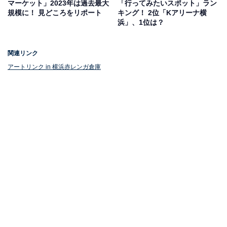
マーケット」2023年は過去最大
「行ってみたいスポット」ラン
んによるイラストがリンクを彩っています。
規模に！ 見どころをリポート
キング！ 2位「Kアリーナ横
浜」、1位は？
ビビさんの作品は、自由な心と純粋さを表現するために
関連リンク
指で描かれ（フィンガーペインティング）、全ての作品
アートリンク in 横浜赤レンガ倉庫
に女の子が登場。「アートリンク」では5人の女の子た
ちが描かれています。