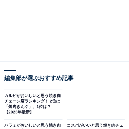
頃価格で堪能できます。たっぷりのネギとの相性抜群の
「ネギ塩きんぐタン」も人気メニューです。
回答者からは、「厚切りタンが贅沢で食べ応えがある
（30代女性／愛知県）」「サイズ・品質、どちらも満足
できた（30代男性／千葉県）」「食べ放題に入っている
から好きなだけ食べられる（30代女性／滋賀県）」「焼
肉きんぐのタンの厚さはちょうど良くて食べやすいから
です（30代男性／三重県）」といった声が寄せられまし
た。
編集部が選ぶおすすめ記事
カルビがおいしいと思う焼き肉
チェーン店ランキング！ 2位は
「焼肉きんぐ」、1位は？
【2023年最新】
ハラミがおいしいと思う焼き肉
コスパがいいと思う焼き肉チェ