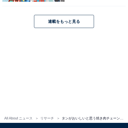
連載をもっと見る
こちらもおすすめ
好きな焼き肉チェーン店ランキング！ 3位
「叙々苑」、2位「牛角」を抑えた1位は？
【2023年最新】
All About ニュース
リサーチ
タンがおいしいと思う焼き肉チェーン店ランキング！ 「焼肉きんぐ」を抑えたTOP2は？ 【2023年最新】