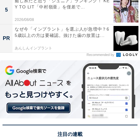
癒し系だと思う「ジュニア」ランキング！ KE
1位：牛角
Y TO LIT「中村嶺亜」を僅差で...
5
2026/08/08
1位は、国内最多店舗数を誇る焼き肉レストランチェー
なぜ今「インプラント」を選ぶ人が急増中？6
ン店「牛角」でした。「牛角」では、定番の「牛タン
5歳以上の方は要確認。抜けた歯の放置は...
PR
塩」、ネギのみじん切りをたっぷりトッピングする「ね
あんしんインプラント
ぎ牛タン塩」のほか、タンの中でも特に柔らかい部分を
Recommended by
厳選した「上タン塩」、豚の「ねぎとんタン塩」など、
種類も豊富。コースによっては食べ放題メニューにも含
まれています。
回答者からは、「牛角に行くと牛タンばかり頼むほど好
きです。臭みもなくおいしい（30代女性／大阪府）」
「薄切りのベーシックなタンの味が美味しく、たまに無
性に食べたくなる味（30代男性／愛媛県）」「歯ごたえ
があって美味しかった（40代女性／大阪府）」「薄すぎ
注目の連載
ず厚すぎず丁度良いし、味付けが美味（20代女性／広島