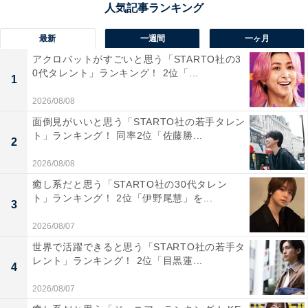
た（20代女性／宮城県）」「タン塩を食べたがビックリ
するほどおいしかった（30代男性／東京都）」「ここに
最新
一週間
一ヶ月
は敵わないと思わせるタンだと思います（30代男性／東
アクロバットがすごいと思う「STARTO社の3
京都）」などのコメントが寄せられました。
0代タレント」ランキング！ 2位「...
1
2026/08/08
面倒見がいいと思う「STARTO社の若手タレン
ト」ランキング！ 同率2位「佐藤勝...
2
2026/08/08
癒し系だと思う「STARTO社の30代タレン
ト」ランキング！ 2位「伊野尾慧」を...
3
2026/08/07
世界で活躍できると思う「STARTO社の若手タ
レント」ランキング！ 2位「目黒蓮...
4
2026/08/07