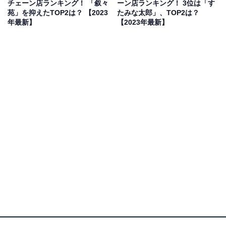
チェーン店ランキング！ 「叙々
ーン店ランキング！ 3位は「す
苑」を抑えたTOP2は？ 【2023
たみな太郎」、TOP2は？
年最新】
【2023年最新】
2位：叙々苑
2位は、特別な日に利用するという人も多い、高級焼き
肉チェーン店「叙々苑」でした。叙々苑では、厳選され
た上質なタンをレモンだれで食べる「タン塩焼」が「上
カルビ焼」と並ぶ2大人気メニューとして親しまれてい
ます。
回答者からは、「初めて食べたとき感動した（30代女性
／岐阜県）」「食べた時に衝撃を受けるほど美味しかっ