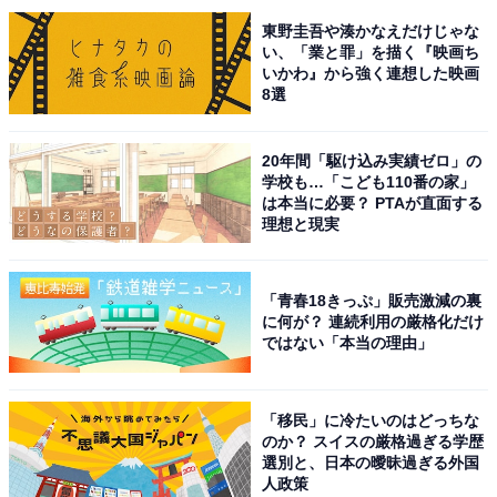
県）」などの声が集まりました。
東野圭吾や湊かなえだけじゃな
い、「業と罪」を描く『映画ち
いかわ』から強く連想した映画
※回答者のコメントは原文ママです
8選
この記事の筆者：福島 ゆき プロフィール
20年間「駆け込み実績ゼロ」の
アニメや漫画のレビュー、エンタメトピックスなどを中
学校も…「こども110番の家」
は本当に必要？ PTAが直面する
心に、オールジャンルで執筆中のライター。時々、店舗
理想と現実
取材などのリポート記事も担当。All AboutおよびAll
About ニュースでのライター歴は5年。
「青春18きっぷ」販売激減の裏
に何が？ 連続利用の厳格化だけ
ではない「本当の理由」
次ページ
5位までのランキング結果を見る
「移民」に冷たいのはどっちな
のか？ スイスの厳格過ぎる学歴
選別と、日本の曖昧過ぎる外国
人政策