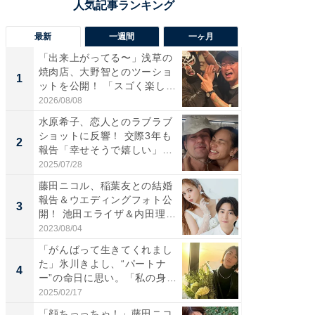
最新
一週間
一ヶ月
「出来上がってる〜」浅草の
「さす
焼肉店、大野智とのツーショ
は」高
1
1
ットを公開！ 「スゴく楽し
災地を
そ...
「カ...
2026/08/08
2026/08/0
水原希子、恋人とのラブラブ
「脚が
ショットに反響！ 交際3年も
横川尚
2
2
報告「幸せそうで嬉しい」
ムキな姿
「...
刃...
2025/07/28
2026/08/0
藤田ニコル、稲葉友との結婚
「え、
報告＆ウエディングフォト公
芸人、2
3
3
開！ 池田エライザ＆内田理
エットに
央...
2023/08/04
2026/08/0
「がんばって生きてくれまし
「脳がバ
た」氷川きよし、“パートナ
装姿が話
4
4
ー”の命日に思い。「私の身
のお父さ
体...
2025/02/17
2026/08/0
「顔ちっっちゃ！」藤田ニコ
「ちょ