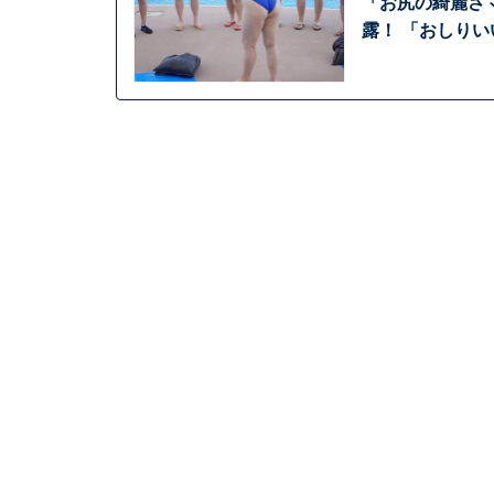
「お尻の綺麗さ
露！ 「おしり