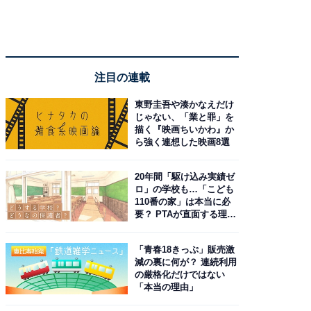
注目の連載
東野圭吾や湊かなえだけ
じゃない、「業と罪」を
描く『映画ちいかわ』か
ら強く連想した映画8選
20年間「駆け込み実績ゼ
ロ」の学校も…「こども
110番の家」は本当に必
要？ PTAが直面する理想
と現実
「青春18きっぷ」販売激
減の裏に何が？ 連続利用
の厳格化だけではない
「本当の理由」