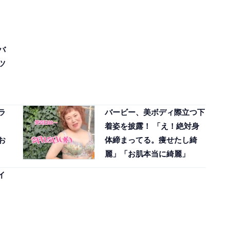
バ
ツ
ラ
バービー、美ボディ際立つ下
着姿を披露！ 「え！絶対身
お
体締まってる。痩せたし綺
麗」「お肌本当に綺麗」
イ