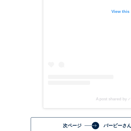
View this
A post shared by 
次ページ
バービーさ