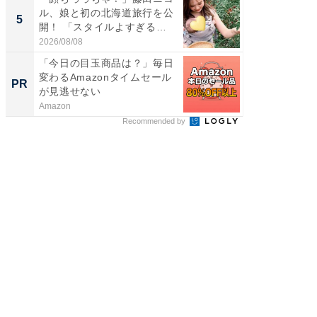
ル、娘と初の北海道旅行を公
ってま
5
5
開！ 「スタイルよすぎる
熊本地
よ〜...
...
2026/08/08
2026/08/0
「今日の目玉商品は？」毎日
「今日
変わるAmazonタイムセール
変わるA
PR
PR
が見逃せない
が見逃
Amazon
Amazon
Recommended by