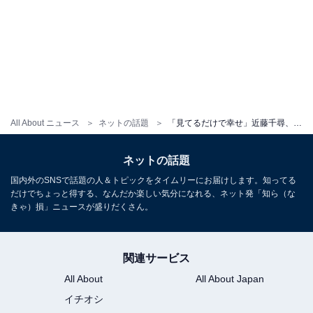
All About ニュース
ネットの話題
「見てるだけで幸せ」近藤千尋、夫・ジャンポケ太田と密着する“伊勢ロケ”オフショットに称賛の声！
ネットの話題
国内外のSNSで話題の人＆トピックをタイムリーにお届けします。知ってる
だけでちょっと得する、なんだか楽しい気分になれる、ネット発「知ら（な
きゃ）損」ニュースが盛りだくさん。
関連サービス
All About
All About Japan
イチオシ