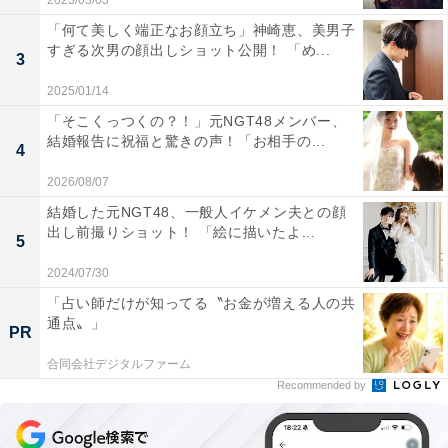
2023/03/03
「何て美しく端正なお顔立ち」神崎恵、美男子
すぎる次男の顔出しショット公開！ 「め...
3
2025/01/14
「そこくっつくの？！」元NGT48メンバー、
結婚報告に祝福と驚きの声！「お相手の...
4
2026/08/07
結婚した元NGT48、一般人イケメン夫との顔
出し前撮りショット！ 「絵に描いたよ...
5
2024/07/30
「占い師だけが知ってる〝お金が増える人の共
通点〟」
PR
合同会社デジタルファーム
Recommended by