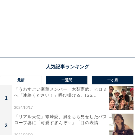
最新
一週間
一ヶ月
「うわすごい豪華メンバー」木梨憲武、ヒロミ
へ「連絡ください！」呼び掛ける。ISS...
1
2024/10/17
「リアル天使」篠崎愛、肩をちら見せしたバス
ローブ姿に「可愛すぎんぞ～」「目の表情...
2